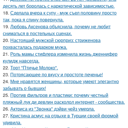
десять лет боролась с наркотической зависимостью.
18.
Сделала вчера к супу - муж съел половину просто
так, пока я спину повернула.
19.
Любовь Аксенова объяснила, почему не любит
сниматься в постельных сценах.
20.
Настоящий мужской сюрприз: стриженова
похвасталась подарком мужа.
21.
Роль мамы стифлера изменила жизнь дженнифер
кулидж навсегда.
22.
Торт "Птичье Молоко".
23.
Потрясающее по вкусу и простоте печенье!
24.
Мне нравятся женщины, которые умеют элегантно
забывать о бывших!
25.
Против фильтров и пластики: почему честный
пляжный лук ди девлин расколол интернет - сообщества.
26.
Актриса из "Звонка" дэйви чейз умерла.
27.
Кристина асмус на отдыхе в Турции своей формой
удивила.