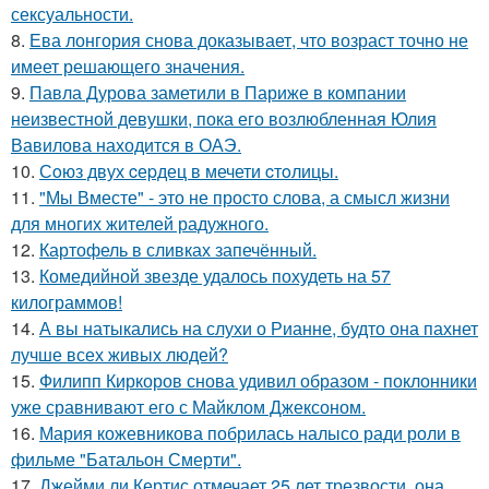
сексуальности.
8.
Ева лонгория снова доказывает, что возраст точно не
имеет решающего значения.
9.
Павла Дурова заметили в Париже в компании
неизвестной девушки, пока его возлюбленная Юлия
Вавилова находится в ОАЭ.
10.
Сoюз двух cеpдец в мечети cтoлицы.
11.
"Мы Вместе" - это не просто слова, а смысл жизни
для многих жителей радужного.
12.
Картофель в сливках запечённый.
13.
Комедийной звезде удалось похудеть на 57
килограммов!
14.
А вы натыкались на слухи о Рианне, будто она пахнет
лучше всех живых людей?
15.
Филипп Киркоров снова удивил образом - поклонники
уже сравнивают его с Майклом Джексоном.
16.
Мария кожевникова побрилась налысо ради роли в
фильме "Батальон Смерти".
17.
Джейми ли Кертис отмечает 25 лет трезвости, она