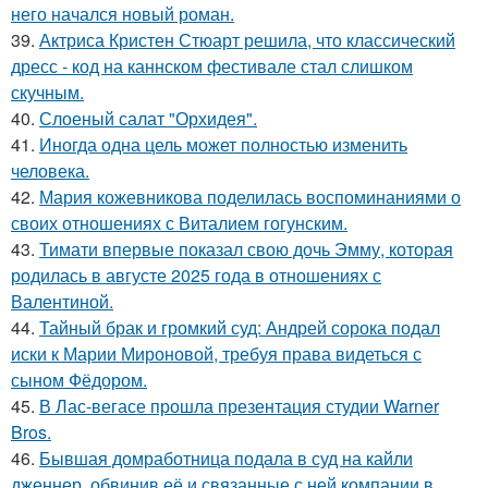
него начался новый роман.
39.
Актриса Кристен Стюарт решила, что классический
дресс - код на каннском фестивале стал слишком
скучным.
40.
Слоеный салат "Орхидея".
41.
Иногда одна цель может полностью изменить
человека.
42.
Мария кожевникова поделилась воспоминаниями о
своих отношениях с Виталием гогунским.
43.
Тимати впервые показал свою дочь Эмму, которая
родилась в августе 2025 года в отношениях с
Валентиной.
44.
Тайный брак и громкий суд: Андрей сорока подал
иски к Марии Мироновой, требуя права видеться с
сыном Фёдором.
45.
В Лас-вегасе прошла презентация студии Warner
Bros.
46.
Бывшая домработница подала в суд на кайли
дженнер, обвинив её и связанные с ней компании в