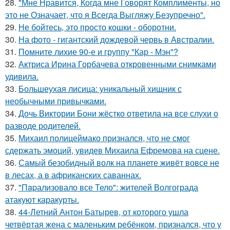
28.
"Мне Нравится, Когда мне Говорят Комплименты, но
это не Означает, что я Всегда Выгляжу Безупречно".
29.
Не бойтесь, это просто кошки - оборотни.
30.
На фото - гигантский дождевой червь в Австралии.
31.
Помните лихие 90-е и группу "Кар - Мэн"?
32.
Актриса Ирина Горбачева откровенными снимками
удивила.
33.
Большеухая лисица: уникальный хищник с
необычными привычками.
34.
Дочь Виктории Бони жёстко ответила на все слухи о
разводе родителей.
35.
Михаил полицеймако признался, что не смог
сдержать эмоций, увидев Михаила Ефремова на сцене.
36.
Самый безобидный волк на планете живёт вовсе не
в лесах, а в африканских саваннах.
37.
"Пapализовало все Тело": жителей Волгограда
атакуют каракурты.
38.
44-Летний Антон Батырев, от которого ушла
четвёртая жена с маленьким ребёнком, признался, что у