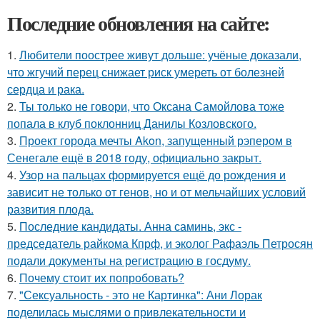
Последние обновления на сайте:
1.
Любители поострее живут дольше: учёные доказали,
что жгучий перец снижает риск умереть от болезней
сердца и рака.
2.
Ты только не говори, что Оксана Самойлова тоже
попала в клуб поклонниц Данилы Козловского.
3.
Проект города мечты Akon, запущенный рэпером в
Сенегале ещё в 2018 году, официально закрыт.
4.
Узор на пальцах формируется ещё до рождения и
зависит не только от генов, но и от мельчайших условий
развития плода.
5.
Последние кандидаты. Анна саминь, экс -
председатель райкома Кпрф, и эколог Рафаэль Петросян
подали документы на регистрацию в госдуму.
6.
Почему стоит их попробовать?
7.
"Сексуальность - это не Картинка": Ани Лорак
поделилась мыслями о привлекательности и