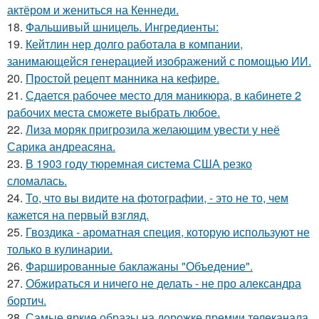
актёром и жениться на Кеннеди.
18.
Фальшивый шницель. Ингредиенты:
19.
Кейтлин нер долго работала в компании,
занимающейся генерацией изображений с помощью ИИ.
20.
Простой рецепт манника на кефире.
21.
Сдается рабочее место для маникюра, в кабинете 2
рабочих места сможете выбрать любое.
22.
Лиза моряк пригрозила желающим увести у неё
Сарика андреасяна.
23.
В 1903 году тюремная система США резко
сломалась.
24.
То, что вы видите на фотографии, - это не то, чем
кажется на первый взгляд.
25.
Гвоздика - ароматная специя, которую используют не
только в кулинарии.
26.
Фаршированные баклажаны "Объедение".
27.
Обжираться и ничего не делать - не про александра
бортич.
28.
Самые яркие образы на дорожке премии телеканала