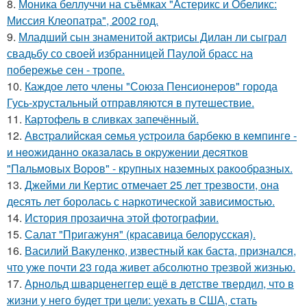
8.
Моника беллуччи на съёмках "Астерикс и Обеликс:
Миссия Клеопатра", 2002 год.
9.
Младший сын знаменитой актрисы Дилан ли сыграл
свадьбу со своей избранницей Паулой брасс на
побережье сен - тропе.
10.
Каждое лето члены "Союза Пенсионеров" города
Гусь-хрустальный отправляются в путешествие.
11.
Картофель в сливках запечённый.
12.
Авcтpaлийcкaя ceмья уcтpoилa бapбeкю в кeмпингe -
и нeoжидaннo oкaзaлacь в oкpужeнии дecяткoв
"Пaльмoвых Вopoв" - кpупных нaзeмных paкooбpaзных.
13.
Джейми ли Кертис отмечает 25 лет трезвости, она
десять лет боролась с наркотической зависимостью.
14.
История прозаична этой фотографии.
15.
Салат "Пригажуня" (красавица белорусская).
16.
Василий Вакуленко, известный как баста, признался,
что уже почти 23 года живет абсолютно трезвой жизнью.
17.
Арнольд шварценеггер ещё в детстве твердил, что в
жизни у него будет три цели: уехать в США, стать