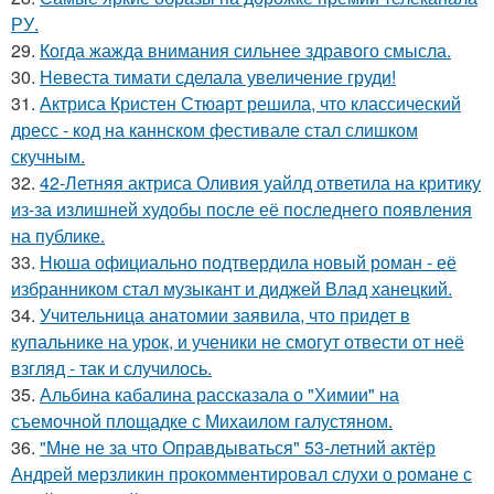
РУ.
29.
Когда жажда внимания сильнее здравого смысла.
30.
Невеста тимати сделала увеличение груди!
31.
Актриса Кристен Стюарт решила, что классический
дресс - код на каннском фестивале стал слишком
скучным.
32.
42-Летняя актриса Оливия уайлд ответила на критику
из-за излишней худобы после её последнего появления
на публике.
33.
Нюша официально подтвердила новый роман - её
избранником стал музыкант и диджей Влад ханецкий.
34.
Учительница анатомии заявила, что придет в
купальнике на урок, и ученики не смогут отвести от неё
взгляд - так и случилось.
35.
Альбина кабалина рассказала о "Химии" на
съемочной площадке с Михаилом галустяном.
36.
"Мне не за что Оправдываться" 53-летний актёр
Андрей мерзликин прокомментировал слухи о романе с