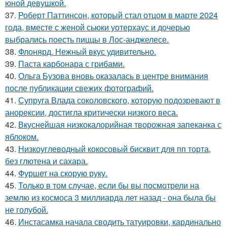
юной девушкой.
37.
Роберт Паттинсон, который стал отцом в марте 2024
года, вместе с женой сьюки уотерхаус и дочерью
выбрались поесть пиццы в Лос-анджелесе.
38.
Флонярд. Нежный вкус удивительно.
39.
Паста карбонара с грибами.
40.
Ольга Бузова вновь оказалась в центре внимания
после публикации свежих фотографий.
41.
Супруга Влада соколовского, которую подозревают в
анорексии, достигла критически низкого веса.
42.
Вкуснейшая низкокалорийная творожная запеканка с
яблоком.
43.
Низкоуглеводный кокосовый бисквит для пп торта,
без глютена и сахара.
44.
Фуршет на скорую руку.
45.
Только в том случае, если бы вы посмотрели на
землю из космоса 3 миллиарда лет назад - она была бы
не голубой.
46.
Инстасамка начала сводить татуировки, кардинально