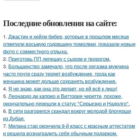
Последние обновления на сайте:
1.
Джастин и хейли бибер, которые в прошлом месяце
отметили восьмую годовщину помолвки, показали новые
фото с совместного отдыха.
2.
Приготовь ПП лепешку с сыром и творогом.
3.
Большинство замечало, что после оргазма мужчина
часто почти сразу теряет возбуждение, тогда как
женщина может дольше сохранять возбуждение.
4.
Я не знаю, как она это делает, но ей всё к лицу!
5.
Леонардо ди каприо и Виттория черетти, похоже,
окончательно перешли в статус "Серьезно и Надолго".
6.
В сети разгорелся скандал вокруг молодой блогерши
из Дубая.
7.
Милана стар окончила 9-й класс с красным аттестатом
и решила вознаградить себя обычным подарком.