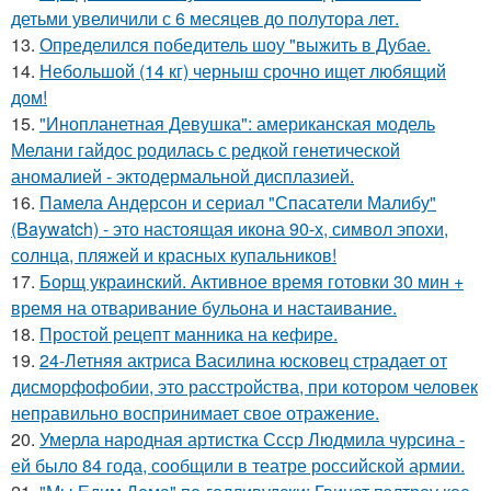
детьми увеличили с 6 месяцев до полутора лет.
13.
Определился победитель шоу "выжить в Дубае.
14.
Небольшой (14 кг) черныш срочно ищет любящий
дом!
15.
"Инопланетная Девушка": американская модель
Мелани гайдос родилась с редкой генетической
аномалией - эктодермальной дисплазией.
16.
Памела Андерсон и сериал "Спасатели Малибу"
(Baywatch) - это настоящая икона 90-х, символ эпохи,
солнца, пляжей и красных купальников!
17.
Борщ украинский. Активное время готовки 30 мин +
время на отваривание бульона и настаивание.
18.
Простой рецепт манника на кефире.
19.
24-Летняя актриса Василина юсковец страдает от
дисморфофобии, это расстройства, при котором человек
неправильно воспринимает свое отражение.
20.
Умерла народная артистка Ссср Людмила чурсина -
ей было 84 года, сообщили в театре российской армии.