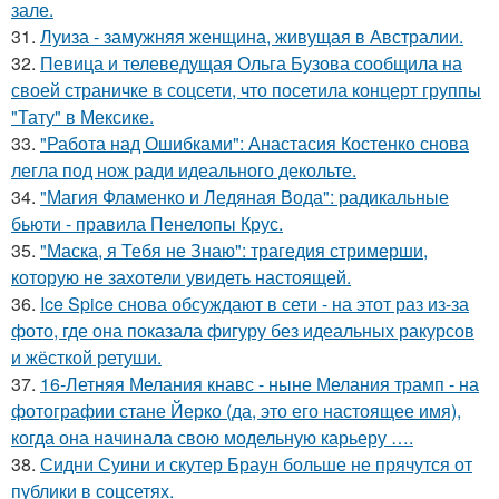
зале.
31.
Луиза - замужняя женщина, живущая в Австралии.
32.
Певица и телеведущая Ольга Бузова сообщила на
своей страничке в соцсети, что посетила концерт группы
"Тату" в Мексике.
33.
"Работа над Ошибками": Анастасия Костенко снова
легла под нож ради идеального декольте.
34.
"Магия Фламенко и Ледяная Вода": радикальные
бьюти - правила Пенелопы Крус.
35.
"Маска, я Тебя не Знаю": трагедия стримерши,
которую не захотели увидеть настоящей.
36.
Ice Spice снова обсуждают в сети - на этот раз из-за
фото, где она показала фигуру без идеальных ракурсов
и жёсткой ретуши.
37.
16-Летняя Мелания кнавс - ныне Мелания трамп - на
фотографии стане Йерко (да, это его настоящее имя),
когда она начинала свою модельную карьеру ….
38.
Сидни Суини и скутер Браун больше не прячутся от
публики в соцсетях.