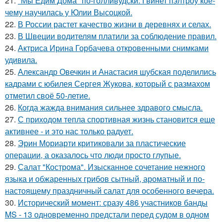
21.
"Мы Едим Дома" по-голливудски: Гвинет пэлтроу кое-
чему научилась у Юлии Высоцкой.
22.
В России растет качество жизни в деревнях и селах.
23.
В Швеции водителям платили за соблюдение правил.
24.
Актриса Ирина Горбачева откровенными снимками
удивила.
25.
Александр Овечкин и Анастасия шубская поделились
кадрами с юбилея Сергея Жукова, который с размахом
отметил своё 50-летие.
26.
Когда жажда внимания сильнее здравого смысла.
27.
С приходом тепла спортивная жизнь становится еще
активнее - и это нас только радует.
28.
Эрин Мориарти критиковали за пластические
операции, а оказалось что люди просто глупые.
29.
Салат "Кострома". Изысканное сочетание нежного
языка и обжаренных грибов сытный, ароматный и по-
настоящему праздничный салат для особенного вечера.
30.
Исторический момент: сразу 486 участников банды
MS - 13 одновременно предстали перед судом в одном