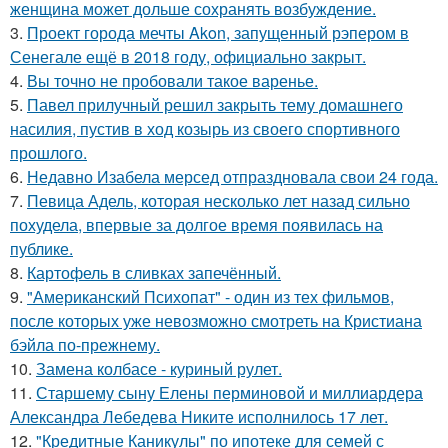
женщина может дольше сохранять возбуждение.
3.
Проект города мечты Akon, запущенный рэпером в
Сенегале ещё в 2018 году, официально закрыт.
4.
Вы точно не пробовали такое варенье.
5.
Павел прилучный решил закрыть тему домашнего
насилия, пустив в ход козырь из своего спортивного
прошлого.
6.
Недавно Изабела мерсед отпраздновала свои 24 года.
7.
Певица Адель, которая несколько лет назад сильно
похудела, впервые за долгое время появилась на
публике.
8.
Картофель в сливках запечённый.
9.
"Американский Психопат" - один из тех фильмов,
после которых уже невозможно смотреть на Кристиана
бэйла по-прежнему.
10.
Замена колбасе - куриный рулет.
11.
Старшему сыну Елены перминовой и миллиардера
Александра Лебедева Никите исполнилось 17 лет.
12.
"Кредитные Каникулы" по ипотеке для семей с