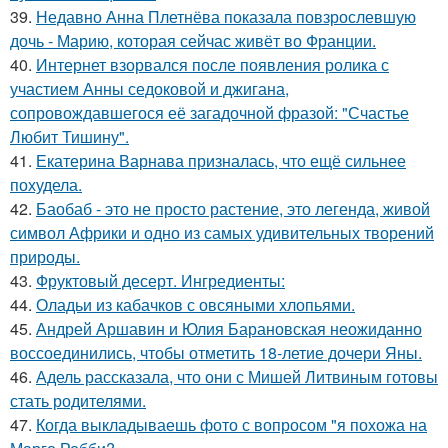
39.
Недавно Анна Плетнёва показала повзрослевшую
дочь - Марию, которая сейчас живёт во Франции.
40.
Интернет взорвался после появления ролика с
участием Анны седоковой и джигана,
сопровождавшегося её загадочной фразой: "Счастье
Любит Тишину".
41.
Екатерина Варнава призналась, что ещё сильнее
похудела.
42.
Баобаб - это не просто растение, это легенда, живой
символ Африки и одно из самых удивительных творений
природы.
43.
Фруктовый десерт. Ингредиенты:
44.
Оладьи из кабачков с овсяными хлопьями.
45.
Андрей Аршавин и Юлия Барановская неожиданно
воссоединились, чтобы отметить 18-летие дочери Яны.
46.
Адель рассказала, что они с Мишей Литвиным готовы
стать родителями.
47.
Когда выкладываешь фото с вопросом "я похожа на