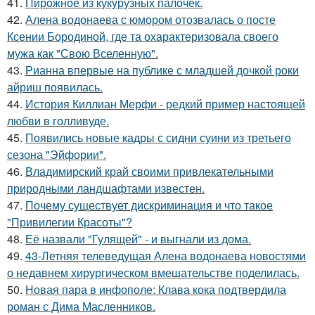
41.
Пирожное из кукурузных палочек.
42.
Алена водонаева с юмором отозвалась о посте
Ксении Бородиной, где та охарактеризовала своего
мужа как "Свою Вселенную".
43.
Рианна впервые на публике с младшей дочкой роки
айриш появилась.
44.
История Киллиан Мерфи - редкий пример настоящей
любви в голливуде.
45.
Появились новые кадры с сидни суини из третьего
сезона "Эйфории".
46.
Владимирский край своими привлекательными
природными ландшафтами известен.
47.
Почему существует дискриминация и что такое
"Привилегии Красоты"?
48.
Её назвали "Гулящей" - и выгнали из дома.
49.
43-Летняя телеведущая Алена водонаева новостями
о недавнем хирургическом вмешательстве поделилась.
50.
Новая пара в инфополе: Клава кока подтвердила
роман с Дима Масленников.