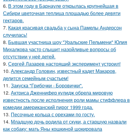
6.
В этом году в Барнауле открылась крупнейшая в
Сибири цветочная теплица площадью более девяти
гектаров.
7.
Какая красивая свадьба у сына Памелы Андерсон
случилась!
8.
Бывшая участница шоу "Уральские Пельмени" Юлия
Михалкова часто слышит назойливые вопросы об
отсутствии у неё детей.
9.
Сергей Лазарев настоящий эксперимент устроил!
10.
Александр Головин, известный кадет Макаров,
делится семейным счастьем!
11.
Закуска "Грибочки - Боровички".
12.
Актриса Дженнифер кулидж обрела мировую
известность после исполнения роли мамы стиффлера в
комедии американский пирог 1999 года.
13.
Песочные кольца с орехами по госту.
14.
Младшую дочь родила от скуки, а старшую назвали
как собаку: мать Яны кошкиной шокировала