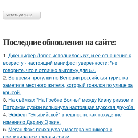
читать дальше →
Последние обновления на сайте:
1.
Дженнифер Лопес исполнилось 57, и её отношение к
возрасту - настоящий манифест уверенности: "не
говорите, что я отлично выгляжу для 57.
2.
Во время прогулки по Венеции российская туристка
заметила местного жителя, который гонялся по улице за
крысой.
3.
На съёмках "На Гребне Волны" между Киану ривзом и
Патриком суэйзи вспыхнула настоящая мужская дружба.
4.
Эффект "Эльфийской" внешности: как похудение
изменило Дарину Эрвин.
5.
Меган Фокс психанула у мастера маникюра и
соединила все тренды сразу.