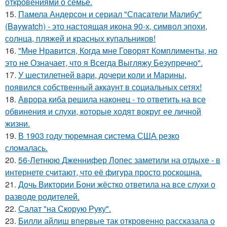
откровениями о семье.
15.
Памела Андерсон и сериал "Спасатели Малибу"
(Baywatch) - это настоящая икона 90-х, символ эпохи,
солнца, пляжей и красных купальников!
16.
"Мне Нравится, Когда мне Говорят Комплименты, но
это не Означает, что я Всегда Выгляжу Безупречно".
17.
У шестилетней вари, дочери коли и Марины,
появился собственный аккаунт в социальных сетях!
18.
Аврора киба решила наконец - то ответить на все
обвинения и слухи, которые ходят вокруг ее личной
жизни.
19.
В 1903 году тюремная система США резко
сломалась.
20.
56-Летнюю Дженнифер Лопес заметили на отдыхе - в
интернете считают, что её фигура просто роскошна.
21.
Дочь Виктории Бони жёстко ответила на все слухи о
разводе родителей.
22.
Салат "на Скорую Руку".
23.
Билли айлиш впервые так откровенно рассказала о