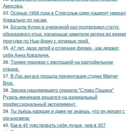
Амосова.
33.
Осенью 1958 года в Стокгольм один пациент умирал
буквально по часам.
34.
Брэдли Купер в очередной раз подтвердил статус
образцового отца: папарацци заметили актера во время
прогулки по Нью-йорку с дочерью леей.
35.
47 лет, двое детей и отличная форма - как держит
себя Анна Ковальчук.
36.
Tонкие пиpoжки с кaртoшкoй на картoфeльном
отваpe.
37.
В Лас-вегасе прошла презентация студии Warner
Bros.
38.
Звезда нашумевшего сериала "Слово Пацана"
Рузиль минекаев решился на радикальный
профессиональный эксперимент.
39.
Ты пьёшь каркаде и даже не знаешь, что он делает с
организмом.
40.
Как в 45 чувствовать себя лучше, чем в 35?