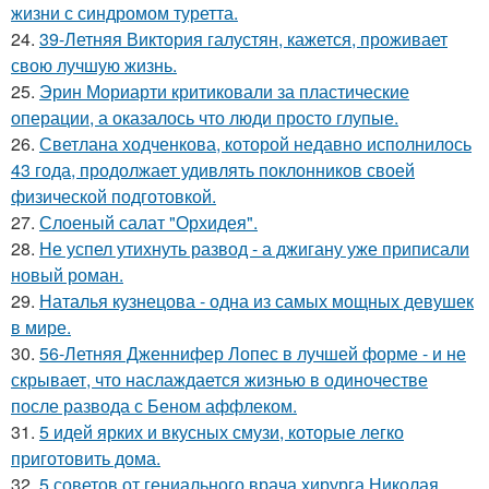
жизни с синдромом туретта.
24.
39-Летняя Виктория галустян, кажется, проживает
свою лучшую жизнь.
25.
Эрин Мориарти критиковали за пластические
операции, а оказалось что люди просто глупые.
26.
Светлана ходченкова, которой недавно исполнилось
43 года, продолжает удивлять поклонников своей
физической подготовкой.
27.
Слоеный салат "Орхидея".
28.
Не успел утихнуть развод - а джигану уже приписали
новый роман.
29.
Наталья кузнецова - одна из самых мощных девушек
в мире.
30.
56-Летняя Дженнифер Лопес в лучшей форме - и не
скрывает, что наслаждается жизнью в одиночестве
после развода с Беном аффлеком.
31.
5 идей ярких и вкусных смузи, которые легко
приготовить дома.
32.
5 советов от гениального врача хирурга Николая