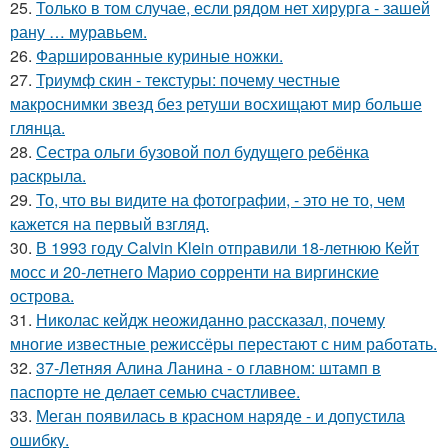
25.
Только в том случае, если рядом нет хирурга - зашей
рану … муравьем.
26.
Фаршированные куриные ножки.
27.
Триумф скин - текстуры: почему честные
макроснимки звезд без ретуши восхищают мир больше
глянца.
28.
Сестра ольги бузовой пол будущего ребёнка
раскрыла.
29.
То, что вы видите на фотографии, - это не то, чем
кажется на первый взгляд.
30.
В 1993 году Calvin Klein отправили 18-летнюю Кейт
мосс и 20-летнего Марио сорренти на виргинские
острова.
31.
Николас кейдж неожиданно рассказал, почему
многие известные режиссёры перестают с ним работать.
32.
37-Летняя Алина Ланина - о главном: штамп в
паспорте не делает семью счастливее.
33.
Меган появилась в красном наряде - и допустила
ошибку.