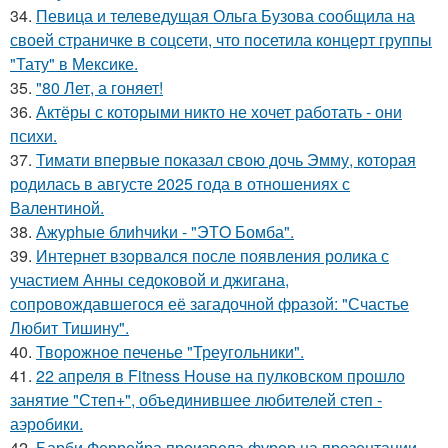
34.
Певица и телеведущая Ольга Бузова сообщила на
своей страничке в соцсети, что посетила концерт группы
"Тату" в Мексике.
35.
"80 Лет, а гоняет!
36.
Актёры с которыми никто не хочет работать - они
психи.
37.
Тимати впервые показал свою дочь Эмму, которая
родилась в августе 2025 года в отношениях с
Валентиной.
38.
Ажурhые блиhчиkи - "ЭТO Бомба".
39.
Интернет взорвался после появления ролика с
участием Анны седоковой и джигана,
сопровождавшегося её загадочной фразой: "Счастье
Любит Тишину".
40.
Творожное печенье "Треугольники".
41.
22 апреля в Fitness House на пулковском прошло
занятие "Степ+", объединившее любителей степ -
аэробики.
42.
Барби Феррейра произвела фурор на презентации