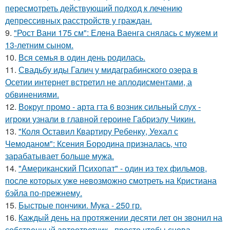
пересмотреть действующий подход к лечению
депрессивных расстройств у граждан.
9.
"Рост Вани 175 см": Елена Ваенга снялась с мужем и
13-летним сыном.
10.
Вся семья в один день родилась.
11.
Свадьбу иды Галич у мидаграбинского озера в
Осетии интернет встретил не аплодисментами, а
обвинениями.
12.
Вокруг промо - арта гта 6 возник сильный слух -
игроки узнали в главной героине Габриэлу Чикин.
13.
"Коля Оставил Квартиру Ребенку, Уехал с
Чемоданом": Ксения Бородина призналась, что
зарабатывает больше мужа.
14.
"Американский Психопат" - один из тех фильмов,
после которых уже невозможно смотреть на Кристиана
бэйла по-прежнему.
15.
Быстрые пончики. Мука - 250 гр.
16.
Каждый день на протяжении десяти лет он звонил на
собственный автоответчик - просто чтобы снова