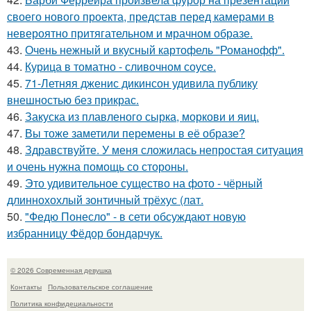
своего нового проекта, представ перед камерами в
невероятно притягательном и мрачном образе.
43.
Очень нежный и вкусный картофель "Романофф".
44.
Курица в томатно - сливочном соусе.
45.
71-Летняя дженис дикинсон удивила публику
внешностью без прикрас.
46.
Закуска из плавленого сырка, моркови и яиц.
47.
Вы тоже заметили перемены в её образе?
48.
Здравствуйте. У меня сложилась непростая ситуация
и очень нужна помощь со стороны.
49.
Это удивительное существо на фото - чёрный
длиннохохлый зонтичный трёхус (лат.
50.
"Федю Понесло" - в сети обсуждают новую
избранницу Фёдор бондарчук.
© 2026 Современная девушка
Контакты
Пользовательское соглашение
Политика конфидециальности