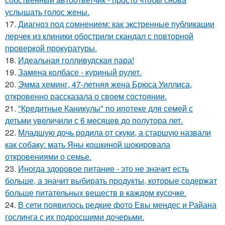
услышать голос жены.
17.
Диагноз под сомнением: как экстренные публикации
лерчек из клиники обострили скандал с повторной
проверкой прокуратуры.
18.
Идеальная голливудская пара!
19.
Замена колбасе - куриный рулет.
20.
Эмма хеминг, 47-летняя жена Брюса Уиллиса,
откровенно рассказала о своем состоянии.
21.
"Кредитные Каникулы" по ипотеке для семей с
детьми увеличили с 6 месяцев до полутора лет.
22.
Младшую дочь родила от скуки, а старшую назвали
как собаку: мать Яны кошкиной шокировала
откровениями о семье.
23.
Иногда здоровое питание - это не значит есть
больше, а значит выбирать продукты, которые содержат
больше питательных веществ в каждом кусочке.
24.
В сети появилось редкие фото Евы мендес и Райана
гослинга с их подросшими дочерьми.