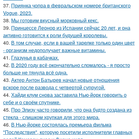
37.
Приянка чопра в февральском номере британского
Vogue, 2023.
38.
Мы готовим вкусный морковный кекс.
39.
Принцессе Леонор из Испании сейчас 20 лет, и она
активно готовится к роли будущей королевы.
40.
В том случае, если в вашей тарелке только один цвет
- организм недополучает важные витамины.
41.
Глазунья в кабачках.
42.
В 2020 году всё окончательно сломалось - я просто
больше не тянула всё одна.
43.
Актер Антон Батырев начал новые отношения
вскоре после развода с четвертой супругой.
44.
Хайди клум снова заставила Нью-йорк говорить о
себе и о своём спутнике.
45.
Про Элизу часто говорили, что она будто создана из
стекла - слишком хрупкая для этого мира.
46.
В Нью-йорке состоялась премьера фильма
"Последствия", которую посетили исполнители главных