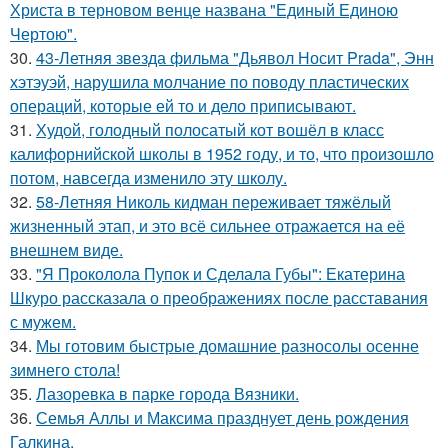
Христа в терновом венце названа "Единый Единою
Чертою".
30.
43-Летняя звезда фильма "Дьявол Носит Prada", Энн
хэтэуэй, нарушила молчание по поводу пластических
операций, которые ей то и дело приписывают.
31.
Худой, голодный полосатый кот вошёл в класс
калифорнийской школы в 1952 году, и то, что произошло
потом, навсегда изменило эту школу.
32.
58-Летняя Николь кидман переживает тяжёлый
жизненный этап, и это всё сильнее отражается на её
внешнем виде.
33.
"Я Проколола Пупок и Сделала Губы": Екатерина
Шкуро рассказала о преображениях после расставания
с мужем.
34.
Мы готовим быстрые домашние разносолы осенне
зимнего стола!
35.
Лазоревка в парке города Вязники.
36.
Семья Аллы и Максима празднует день рождения
Галкина.