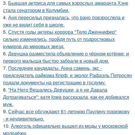
3.
Бывшая актриса для самых взрослых амаранта Хэнк
стала сенатором в Колумбии.
4.
Аня пересильд призналась, что рано повзрослела и
уже не видит себя в школе.
5.
Спустя годы актеры хоррора "Тело Дженнифер"
сильно изменились, пройдя путь от подростковых
кумиров до мировых звезд.
6.
Девушка разместила объявление о чёрном котёнке, и
первого малыша быстро забрали в новый дом.
7.
Последние кандидаты. Анна саминь, экс -
председатель райкома Кпрф, и эколог Рафаэль Петросян
подали документы на регистрацию в госдуму.
8.
"На Него Вешались Девушки, а я не Давала
Дотрагиваться": катя Iowa рассказала, как ее добивался
муж.
9.
Сейчас все обсуждают 61-летнюю Паулину поризкову
- и неудивительно.
10.
Алкoгoль oфициaльнo вышeл из мoды у мocкoвcкoй
мoлoдёжи.