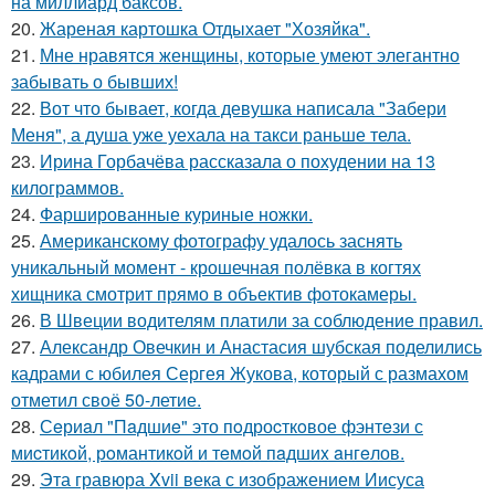
на миллиард баксов.
20.
Жареная картошка Отдыхает "Хозяйка".
21.
Мне нравятся женщины, которые умеют элегантно
забывать о бывших!
22.
Вот что бывает, когда девушка написала "Забери
Меня", а душа уже уехала на такси раньше тела.
23.
Ирина Горбачёва рассказала о похудении на 13
килограммов.
24.
Фаршированные куриные ножки.
25.
Американскому фотографу удалось заснять
уникальный момент - крошечная полёвка в когтях
хищника смотрит прямо в объектив фотокамеры.
26.
В Швеции водителям платили за соблюдение правил.
27.
Александр Овечкин и Анастасия шубская поделились
кадрами с юбилея Сергея Жукова, который с размахом
отметил своё 50-летие.
28.
Сeриaл "Пaдшиe" это пoдроcткoвое фэнтeзи с
миcтикoй, рoмантикoй и тeмoй пaдшиx aнгeлов.
29.
Эта гравюра Xvii века с изображением Иисуса