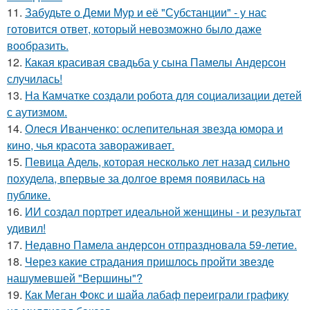
11.
Забудьте о Деми Мур и её "Субстанции" - у нас
готовится ответ, который невозможно было даже
вообразить.
12.
Какая красивая свадьба у сына Памелы Андерсон
случилась!
13.
На Камчатке создали робота для социализации детей
с аутизмом.
14.
Олеся Иванченко: ослепительная звезда юмора и
кино, чья красота завораживает.
15.
Певица Адель, которая несколько лет назад сильно
похудела, впервые за долгое время появилась на
публике.
16.
ИИ создал портрет идеальной женщины - и результат
удивил!
17.
Недавно Памела андерсон отпраздновала 59-летие.
18.
Через какие страдания пришлось пройти звезде
нашумевшей "Вершины"?
19.
Как Меган Фокс и шайа лабаф переиграли графику