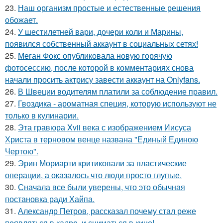
23.
Наш организм простые и естественные решения
обожает.
24.
У шестилетней вари, дочери коли и Марины,
появился собственный аккаунт в социальных сетях!
25.
Меган Фокс опубликовала новую горячую
фотосессию, после которой в комментариях снова
начали просить актрису завести аккаунт на Onlyfans.
26.
В Швеции водителям платили за соблюдение правил.
27.
Гвоздика - ароматная специя, которую используют не
только в кулинарии.
28.
Эта гравюра Xvii века с изображением Иисуса
Христа в терновом венце названа "Единый Единою
Чертою".
29.
Эрин Мориарти критиковали за пластические
операции, а оказалось что люди просто глупые.
30.
Сначала все были уверены, что это обычная
постановка ради Хайпа.
31.
Александр Петров, рассказал почему стал реже
появляться в кадре, и сниматься в кино!