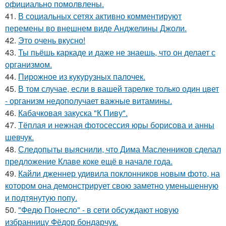
официально помолвлены.
41.
В социальных сетях активно комментируют
перемены во внешнем виде Анджелины Джоли.
42.
Это очень вкусно!
43.
Ты пьёшь каркаде и даже не знаешь, что он делает с
организмом.
44.
Пирожное из кукурузных палочек.
45.
В том случае, если в вашей тарелке только один цвет
- организм недополучает важные витамины.
46.
Кабачковая закуска "К Пиву".
47.
Тёплая и нежная фотосессия юры борисова и анны
шевчук.
48.
Следопыты выяснили, что Дима Масленников сделал
предложение Клаве коке ещё в начале года.
49.
Кайли дженнер удивила поклонников новым фото, на
котором она демонстрирует свою заметно уменьшенную
и подтянутую попу.
50.
"Федю Понесло" - в сети обсуждают новую
избранницу Фёдор бондарчук.