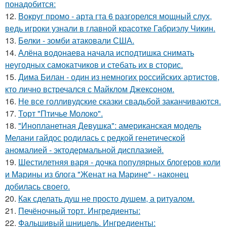
понадобится:
12.
Вокруг промо - арта гта 6 разгорелся мощный слух,
ведь игроки узнали в главной красотке Габриэлу Чикин.
13.
Белки - зомби атаковали США.
14.
Алёна водонаева начала исподтишка снимать
неугодных самокатчиков и стебать их в сторис.
15.
Дима Билан - один из немногих российских артистов,
кто лично встречался с Майклом Джексоном.
16.
Не все голливудские сказки свадьбой заканчиваются.
17.
Торт "Птичье Молоко".
18.
"Инопланетная Девушка": американская модель
Мелани гайдос родилась с редкой генетической
аномалией - эктодермальной дисплазией.
19.
Шестилетняя варя - дочка популярных блогеров коли
и Марины из блога "Женат на Марине" - наконец
добилась своего.
20.
Как сделать душ не просто душем, а ритуалом.
21.
Печёночный торт. Ингредиенты:
22.
Фальшивый шницель. Ингредиенты: