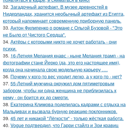
32.
Загадочный артефакт. В музее древностей в
Нидерландах, хранится необычный артефакт из Египта,
который напоминает современную приборную панель.
33.
Антон Филипенко о романе с Ольгой Бузовой - "Это
не Было от Чистого Сердца".
34.
Актёры с которыми никто не хочет работать - они
психи.
35.
16-Летняя Мелания кнавс - ныне Мелания трамп - на
фотографии стане Йерко (да, это его настоящее имя),
когда она начинала свою модельную карьеру ….
36.
Почему у кого-то вес уходит легко, а у кого-то - нет?
37.
55-Летний мужчина окружил дом пятиметровым
забором, чтобы ни одна женщина не приблизилась к
нему - он боится их до смерти.
38.
Екатерина Климова поделилась кадрами с отдыха на
Мальдивах и вызвала бурную реакцию поклонников.
39.
45 лет и никакой "Лёгкости" - только жёсткая работа.
40.
Vogue подтвердил, что Гарри стайлз и Зои кравиц