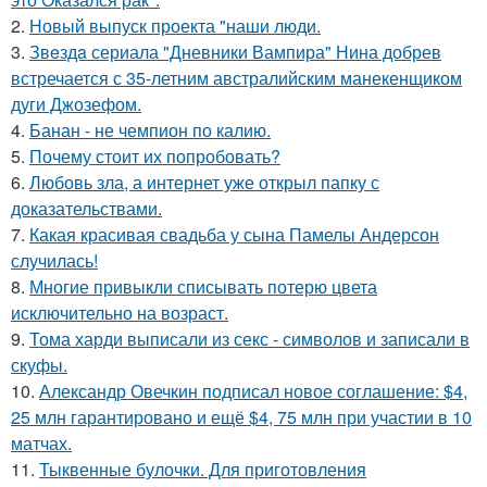
2.
Новый выпуск проекта "наши люди.
3.
Звeздa сериала "Дневники Вампира" Нина добрев
встречается с 35-летним австралийским манекенщиком
дуги Джозефом.
4.
Банан - не чемпион по калию.
5.
Почему стоит их попробовать?
6.
Любовь зла, а интернет уже открыл папку с
доказательствами.
7.
Какая красивая свадьба у сына Памелы Андерсон
случилась!
8.
Многие привыкли списывать потерю цвета
исключительно на возраст.
9.
Тома харди выписали из секс - символов и записали в
скуфы.
10.
Александр Овечкин подписал новое соглашение: $4,
25 млн гарантировано и ещё $4, 75 млн при участии в 10
матчах.
11.
Тыквенные булочки. Для приготовления