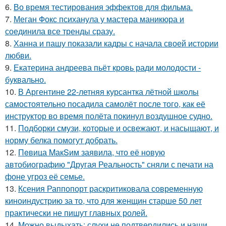
6.
Во время тестирования эффектов для фильма.
7.
Меган Фокс психанула у мастера маникюра и
соединила все тренды сразу.
8.
Ханна и пашу показали кадры с начала своей истории
любви.
9.
Екатерина андреева пьёт кровь ради молодости -
буквально.
10.
В Аргентине 22-летняя курсантка лётной школы
самостоятельно посадила самолёт после того, как её
инструктор во время полёта покинул воздушное судно.
11.
Подборки смузи, которые и освежают, и насыщают, и
норму белка помогут добрать.
12.
Пeвица MакSим заявила, что её новую
автобиографию "Другая Реальность" сняли с печати на
фоне угроз её семье.
13.
Ксения Раппопорт раскритиковала современную
киноиндустрию за то, что для женщин старше 50 лет
практически не пишут главных ролей.
14.
Можно выдыхать: слухи не подтвердились и наши