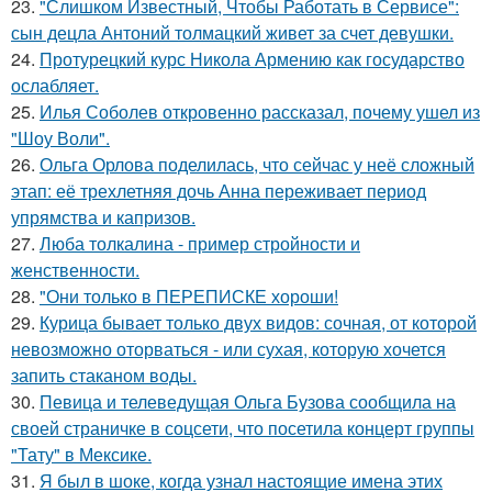
23.
"Слишком Известный, Чтобы Работать в Сервисе":
сын децла Антоний толмацкий живет за счет девушки.
24.
Протурецкий курс Никола Армению как государство
ослабляет.
25.
Илья Соболев откровенно рассказал, почему ушел из
"Шоу Воли".
26.
Ольга Орлова поделилась, что сейчас у неё сложный
этап: её трехлетняя дочь Анна переживает период
упрямства и капризов.
27.
Люба толкалина - пример стройности и
женственности.
28.
"Они только в ПЕРЕПИСКЕ хороши!
29.
Курица бывает только двух видов: сочная, от которой
невозможно оторваться - или сухая, которую хочется
запить стаканом воды.
30.
Певица и телеведущая Ольга Бузова сообщила на
своей страничке в соцсети, что посетила концерт группы
"Тату" в Мексике.
31.
Я был в шоке, когда узнал настоящие имена этих