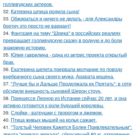
голливудских актеров.
32.
Катерина шпица родила сына!
33.
Обжираться и ничего не делать - для Александры
бортич это просто не вариант!
34.
Фантазия на тему "Шрека" в российских реалиях
превращает голливудскую сказку в родную и до боли
знакомую историю.
35.
Юлия гаврилина - одна из актрис проекта открытый
брак.
36.
Екатерина шепета прервала молчание по поводу
внебрачного сына своего мужа, Арарата кещяна.
37.
"Лучше бы и Дальше Продолжала их Прятать": в сети
обсудили внешность сыновей Шерон стоун.
38.
Принцессе Леонор из Испании сейчас 20 лет, и она
активно готовится к роли будущей королевы.
39.
Слойки - ватрушки с творогом и джемом.
40.
Птица живых мышей на колья сажает.
41.
"Толстый Человек Кажется Более Привлекательным":
звезда "кривого зеркала", сбросивший 80 кг, откровенно