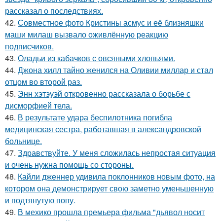
рассказал о последствиях.
42.
Совместное фото Кристины асмус и её близняшки
маши милаш вызвало оживлённую реакцию
подписчиков.
43.
Оладьи из кабачков с овсяными хлопьями.
44.
Джона хилл тайно женился на Оливии миллар и стал
отцом во второй раз.
45.
Энн хэтэуэй откровенно рассказала о борьбе с
дисморфией тела.
46.
В результате удара беспилотника погибла
медицинская сестра, работавшая в александровской
больнице.
47.
Здравствуйте. У меня сложилась непростая ситуация
и очень нужна помощь со стороны.
48.
Кайли дженнер удивила поклонников новым фото, на
котором она демонстрирует свою заметно уменьшенную
и подтянутую попу.
49.
В мехико прошла премьера фильма "дьявол носит