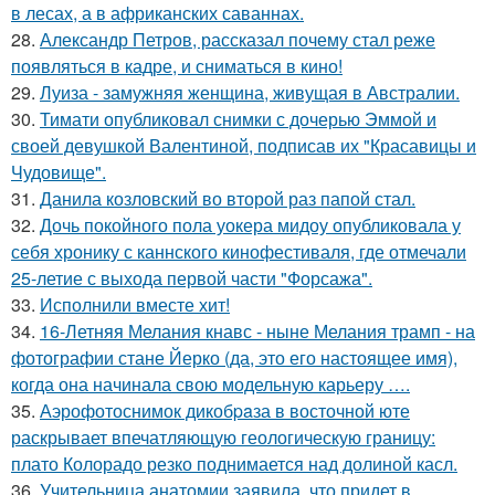
в лесах, а в африканских саваннах.
28.
Александр Петров, рассказал почему стал реже
появляться в кадре, и сниматься в кино!
29.
Луиза - замужняя женщина, живущая в Австралии.
30.
Тимати опубликовал снимки с дочерью Эммой и
своей девушкой Валентиной, подписав их "Красавицы и
Чудовище".
31.
Данила козловский во второй раз папой стал.
32.
Дочь покойного пола уокера мидоу опубликовала у
себя хронику с каннского кинофестиваля, где отмечали
25-летие с выхода первой части "Форсажа".
33.
Исполнили вместе хит!
34.
16-Летняя Мелания кнавс - ныне Мелания трамп - на
фотографии стане Йерко (да, это его настоящее имя),
когда она начинала свою модельную карьеру ….
35.
Аэрофотоснимок дикобpaза в восточной юте
раскрывает впечатляющую геологическую границу:
плато Колорадо резко поднимается над долиной касл.
36.
Учительница анатомии заявила, что придет в