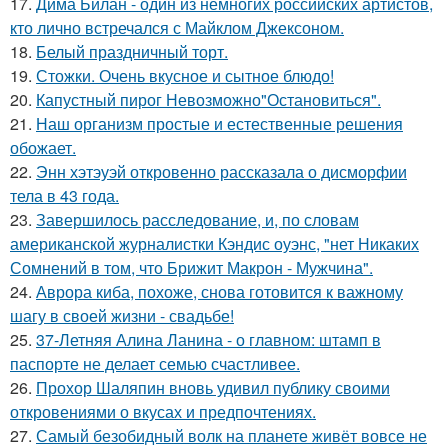
17.
Дима Билан - один из немногих российских артистов,
кто лично встречался с Майклом Джексоном.
18.
Белый праздничный торт.
19.
Стожки. Очень вкусное и сытное блюдо!
20.
Капустный пирог Невозможно"Остановиться".
21.
Наш организм простые и естественные решения
обожает.
22.
Энн хэтэуэй откровенно рассказала о дисморфии
тела в 43 года.
23.
Завершилось расследование, и, по словам
американской журналистки Кэндис оуэнс, "нет Никаких
Сомнений в том, что Брижит Макрон - Мужчина".
24.
Аврора киба, похоже, снова готовится к важному
шагу в своей жизни - свадьбе!
25.
37-Летняя Алина Ланина - о главном: штамп в
паспорте не делает семью счастливее.
26.
Прохор Шаляпин вновь удивил публику своими
откровениями о вкусах и предпочтениях.
27.
Самый безобидный волк на планете живёт вовсе не