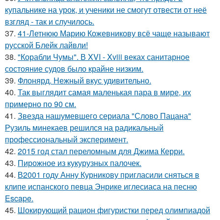
купальнике на урок, и ученики не смогут отвести от неё
взгляд - так и случилось.
37.
41-Летнюю Марию Кожевникову всё чаще называют
русской Блейк лайвли!
38.
"Корабли Чумы". В XVI - Xviii веках санитарное
состояние судов было крайне низким.
39.
Флонярд. Нежный вкус удивительно.
40.
Так выглядит самая маленькая пара в мире, их
примерно по 90 см.
41.
Звезда нашумевшего сериала "Слово Пацана"
Рузиль минекаев решился на радикальный
профессиональный эксперимент.
42.
2015 год стал переломным для Джима Керри.
43.
Пирожное из кукурузных палочек.
44.
В2001 году Анну Курникову пригласили сняться в
клипе испанского певца Энрике иглесиаса на песню
Escape.
45.
Шокирующий рацион фигуристки перед олимпиадой