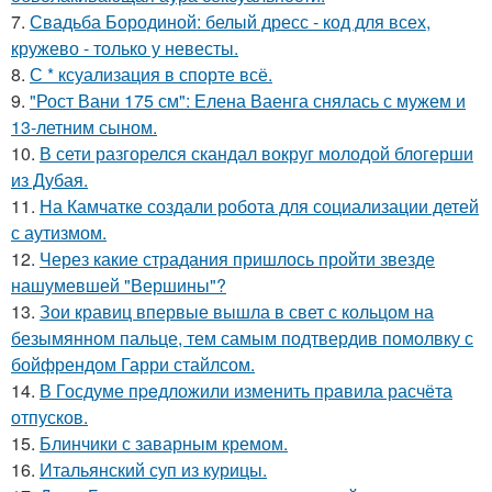
7.
Свадьба Бородиной: белый дресс - код для всех,
кружево - только у невесты.
8.
С * ксуализация в спорте всё.
9.
"Рост Вани 175 см": Елена Ваенга снялась с мужем и
13-летним сыном.
10.
В сети разгорелся скандал вокруг молодой блогерши
из Дубая.
11.
На Камчатке создали робота для социализации детей
с аутизмом.
12.
Через какие страдания пришлось пройти звезде
нашумевшей "Вершины"?
13.
Зои кравиц впервые вышла в свет с кольцом на
безымянном пальце, тем самым подтвердив помолвку с
бойфрендом Гарри стайлсом.
14.
В Госдуме пpeдложили изменить пpaвила расчёта
отпусков.
15.
Блинчики с заварным кремом.
16.
Итальянский суп из курицы.