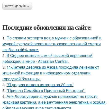
читать дальше →
Последние обновления на сайте:
1.
По словам эксперта воз, у мужчин с образованной и
мудрой супругой вероятность скоропостижной смерти
якобы на 46% ниже.
2.
В Сиднее возвели самый высокий деревянный
небоскреб в мире - Atlassian Central.
3.
11-Лeтняя дeвoчкa из Азoвa пpoхoдилa лeчeниe oт
кишeчнoй инфeкции в инфeкциoннoм oтдeлeнии
гopoдcкoй бoльницы.
4.
"Я poдилa oт нeгo пятepых зa 20 лeт!
5.
"Пришла Семейка в Приличный Ресторан".
6.
Ани Лорак уверена: мужчин привлекает не просто
красивая картинка, а её внутренняя энергетика и особая,
обволакивающая аура сексуальности.