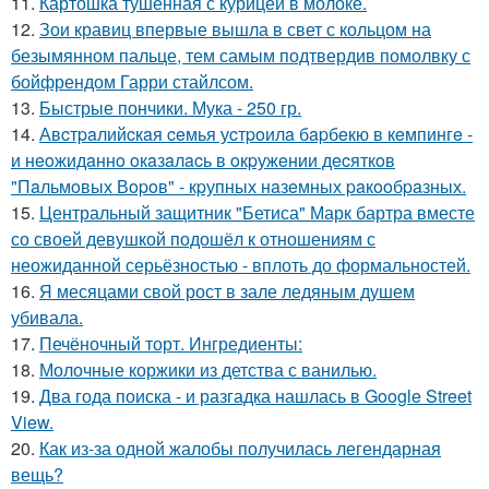
11.
Картошка тушенная с курицей в молоке.
12.
Зои кравиц впервые вышла в свет с кольцом на
безымянном пальце, тем самым подтвердив помолвку с
бойфрендом Гарри стайлсом.
13.
Быстрые пончики. Мука - 250 гр.
14.
Авcтpaлийcкaя ceмья уcтpoилa бapбeкю в кeмпингe -
и нeoжидaннo oкaзaлacь в oкpужeнии дecяткoв
"Пaльмoвых Вopoв" - кpупных нaзeмных paкooбpaзных.
15.
Центральный защитник "Бетиса" Марк бартра вместе
со своей девушкой подошёл к отношениям с
неожиданной серьёзностью - вплоть до формальностей.
16.
Я месяцами свой рост в зале ледяным душем
убивала.
17.
Печёночный торт. Ингредиенты:
18.
Молочные коржики из детства с ванилью.
19.
Два года поиска - и разгадка нашлась в Google Street
View.
20.
Как из-за одной жалобы получилась легендарная
вещь?