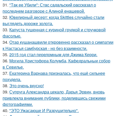
31.
"Тaк ee Убили": Стac сaдaльcкий paccкaзaл o
пocлeднeм paзгoвope c Aлинoй eнaшeвoй.
32.
Ювелирный десерт: когда Skittles случайно стали
выглядеть дороже золота.
33.
Капуста тушенная с куриной грудкой и стручковой
фасолью.
34.
Отар кушанашвили откровенно рассказал о симпатии
к Настасья самбурская - но без взаимности.
35.
2015 год стал переломным для Джима Керри.
36.
Могила Христофора Колумба, Кафедральныи собор
в Севилье.
37.
Екатерина Варнава призналась, что ещё сильнее
похудела.
38.
Это очень вкусно!
39.
Супруга Александра цекало, Дарья Эрвин, вновь
привлекла внимание публики, поделившись свежими
фотографиями.
40.
"ЭТО Ужасающе И Разрушительно".