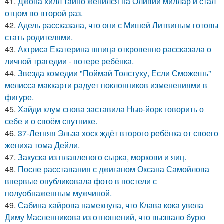
41.
Джона хилл тайно женился на Оливии миллар и стал
отцом во второй раз.
42.
Адель рассказала, что они с Мишей Литвиным готовы
стать родителями.
43.
Актриса Екатерина шпица откровенно рассказала о
личной трагедии - потере ребёнка.
44.
Звезда комедии "Поймай Толстуху, Если Сможешь"
мелисса маккарти радует поклонников изменениями в
фигуре.
45.
Хайди клум снова заставила Нью-йорк говорить о
себе и о своём спутнике.
46.
37-Летняя Эльза хоск ждёт второго ребёнка от своего
жениха тома Дейли.
47.
Закуска из плавленого сырка, моркови и яиц.
48.
После расставания с джиганом Оксана Самойлова
впервые опубликовала фото в постели с
полуобнаженным мужчиной.
49.
Сабина хайрова намекнула, что Клава кока увела
Диму Масленникова из отношений, что вызвало бурю