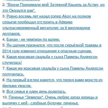
2.
"Врачи Принимали мой Затяжной Кашель за Астму, но
это Оказался рак".
3.
Ровно восемь лет назад рэпер Akon на полном
серьезе пообещал отстроить в Африке
ультрасовременный мегаполис за 6 миллиардов
долларов.
4.
Банан - не чемпион по калию.
5.
Ян цапник признался, что после серьёзной травмы в
2014 году изменил отношение к опасным сценам.
6.
Какая красивая свадьба у сына Памелы Андерсон
случилась!
7.
Какая же красивая свадьба у сына Памелы Андерсон
получилась.
8.
На первый взгляд кажется, что перед вами монстр из
фильма ужасов.
9.
Вся семья в один день родилась.
10.
Печенье "Земелах". Очень люблю запах корицы и
выпечку с ней - сдобные булочки, печенье.