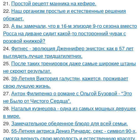
21.
Простой рецепт манника на кефире.
22.
Наш организм простые и естественные решения
обожает.
23.
А вы замечали, что в 16-м эпизоде 9-го сезона вместо
Росса на диване сидит какой-то посторонний чувак с
розовой книжкой?
24.
Фитнес - эволюция Дженнифер энистон: как в 57 лет
выглядеть лучше тридцатилетних.
25.
После таких тренировок даже самые широкие штаны
не скроют результат.
26.
39-Летняя Виктория галустян, кажется, проживает
свою лучшую жизнь.
27.
Антон Филипенко о романе с Ольгой Бузовой - "Это
не Было от Чистого Сердца".
28.
Наталья кузнецова - одна из самых мощных девушек
в мире.
29.
Замечательное обеденное блюдо для всей семьи.
30.
55-Летняя актриса Дениз Ричардс, секс - символ 90-х,
смогла вернуть свою молодость и естественную красоту.