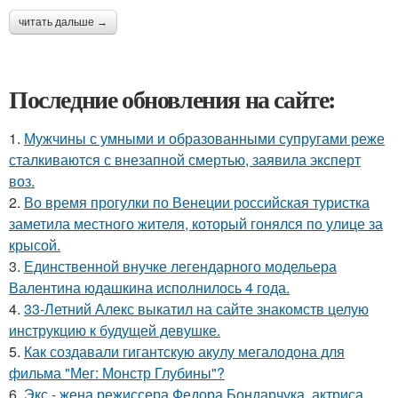
читать дальше →
Последние обновления на сайте:
1.
Мужчины с умными и образованными супругами реже
сталкиваются с внезапной смертью, заявила эксперт
воз.
2.
Во время прогулки по Венеции российская туристка
заметила местного жителя, который гонялся по улице за
крысой.
3.
Единственной внучке легендарного модельера
Валентина юдашкина исполнилось 4 года.
4.
33-Летний Алекс выкатил на сайте знакомств целую
инструкцию к будущей девушке.
5.
Как создавали гигантскую акулу мегалодона для
фильма "Мег: Монстр Глубины"?
6.
Экс - жена режиссера Федора Бондарчука, актриса