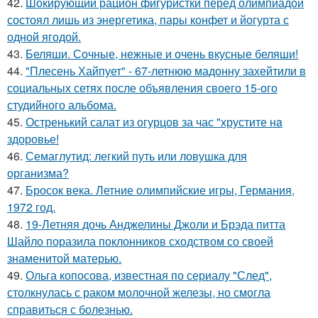
42.
Шокирующий рацион фигуристки перед олимпиадой
состоял лишь из энергетика, пары конфет и йогурта с
одной ягодой.
43.
Беляши. Сочные, нежные и очень вкусные беляши!
44.
"Плесень Хайпует" - 67-летнюю мадонну захейтили в
социальных сетях после объявления своего 15-ого
студийного альбома.
45.
Остренький салат из огурцов за час "хрустите нa
здоровье!
46.
Семаглутид: легкий путь или ловушка для
организма?
47.
Бросок века. Летние олимпийские игры, Германия,
1972 год.
48.
19-Летняя дочь Анджелины Джоли и Брэда питта
Шайло поразила поклонников сходством со своей
знаменитой матерью.
49.
Ольга копосова, известная по сериалу "След",
столкнулась с раком молочной железы, но смогла
справиться с болезнью.