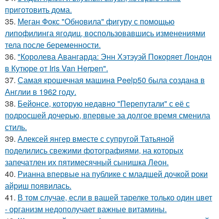
приготовить дома.
35.
Меган Фокс "Обновила" фигуру с помощью
липофилинга ягодиц, воспользовавшись изменениями
тела после беременности.
36.
"Королева Авангарда: Энн Хэтэуэй Покоряет Лондон
в Кутюре от Iris Van Herpen".
37.
Самая крошечная машинa Peelp50 была созданa в
Англии в 1962 году.
38.
Бейонсе, которую недавно "Перепутали" с её с
подросшей дочерью, впервые за долгое время сменила
стиль.
39.
Алексей янгер вместе с супругой Татьяной
поделились свежими фотографиями, на которых
запечатлен их пятимесячный сынишка Леон.
40.
Рианна впервые на публике с младшей дочкой роки
айриш появилась.
41.
В том случае, если в вашей тарелке только один цвет
- организм недополучает важные витамины.