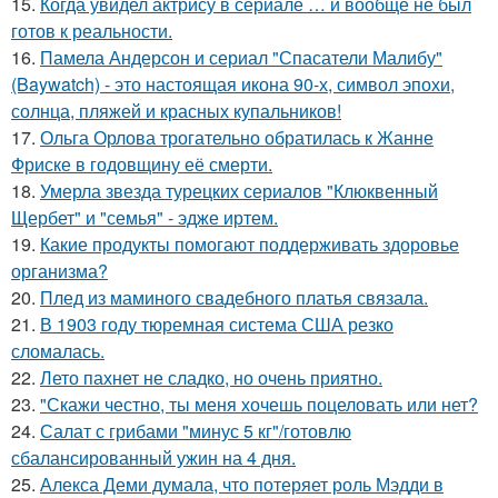
15.
Когда увидел актрису в сериале … и вообще не был
готов к реальности.
16.
Памела Андерсон и сериал "Спасатели Малибу"
(Baywatch) - это настоящая икона 90-х, символ эпохи,
солнца, пляжей и красных купальников!
17.
Ольга Орлова трогательно обратилась к Жанне
Фриске в годовщину её смерти.
18.
Умерла звезда турецких сериалов "Клюквенный
Щербет" и "семья" - эдже иртем.
19.
Какие продукты помогают поддерживать здоровье
организма?
20.
Плед из маминого свадебного платья связала.
21.
В 1903 году тюремная система США резко
сломалась.
22.
Лето пахнет не сладко, но очень приятно.
23.
"Скажи честно, ты меня хочешь поцеловать или нет?
24.
Салат с грибами "минус 5 кг"/готовлю
сбалансированный ужин на 4 дня.
25.
Алекса Деми думала, что потеряет роль Мэдди в