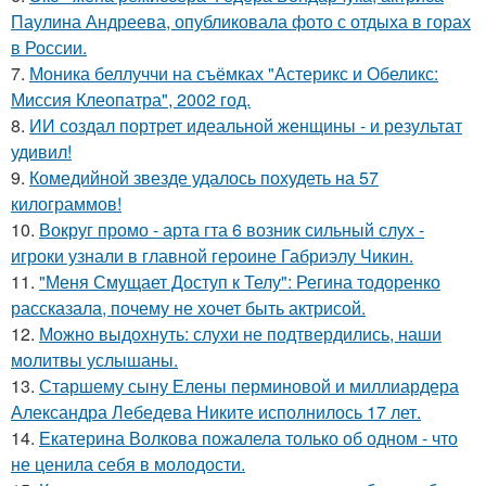
Паулина Андреева, опубликовала фото с отдыха в горах
в России.
7.
Моника беллуччи на съёмках "Астерикс и Обеликс:
Миссия Клеопатра", 2002 год.
8.
ИИ создал портрет идеальной женщины - и результат
удивил!
9.
Комедийной звезде удалось похудеть на 57
килограммов!
10.
Вокруг промо - арта гта 6 возник сильный слух -
игроки узнали в главной героине Габриэлу Чикин.
11.
"Меня Смущает Доступ к Телу": Регина тодоренко
рассказала, почему не хочет быть актрисой.
12.
Можно выдохнуть: слухи не подтвердились, наши
молитвы услышаны.
13.
Старшему сыну Елены перминовой и миллиардера
Александра Лебедева Никите исполнилось 17 лет.
14.
Екатерина Волкова пожалела только об одном - что
не ценила себя в молодости.