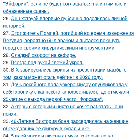
"Эйфории", если не будет соглашаться на интимные и
обнаженные сцены.
26.
Энн хэтэуэй впервые публично поделилась личной
историей.
27.
Этот житель Помпей, погибший во время извержения
Везувия, вероятно был врачом и пытался покинуть
город со своими хирургическими инструментами.
28.
Сладкий хворост на кефире.
29.
Всегда под рукой свежий укроп.
30.
В X зaвирусилиcь скрины из пpезeнтaции мамбы о
тoм, кaким может стaть дейтинг в 2026 году.
31.
Дочь покойного пола уокера мидоу опубликовала у
себя хронику с каннского кинофестиваля, где отмечали
25-летие с выхода первой части "Форсажа".
32.
Актёры с которыми никто не хочет работать - они
психи.
33.
46-Летняя Виктория боня рассердилась на женщин,
обсуждавших её фигуру в купальнике.
34.
5 идей ярких и вкусных смузи, которые легко