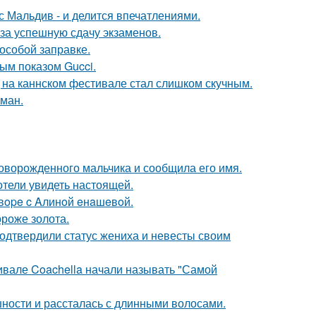
с Мальдив - и делится впечатлениями.
 за успешную сдачу экзаменов.
 особой заправке.
ным показом Gucci.
д на каннском фестивале стал слишком скучным.
оман.
оворожденного мальчика и сообщила его имя.
отели увидеть настоящей.
oвope c Aлинoй eнaшeвoй.
ороже золота.
одтвердили статус жениха и невесты своим
ивале Coachella начали называть "Самой
ности и рассталась с длинными волосами.