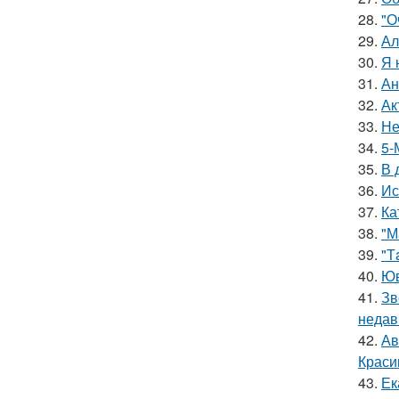
28.
"О
29.
Ал
30.
Я 
31.
Ан
32.
Ак
33.
Не
34.
5-
35.
В 
36.
Ис
37.
Ка
38.
"М
39.
"Т
40.
Юв
41.
Зв
недав
42.
Ав
Краси
43.
Ек