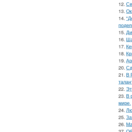
12.
Се
13.
Ок
14.
"Д
подел
15.
Ди
16.
Ша
17.
Ке
18.
Кр
19.
Ар
20.
Сд
21.
В 
талан
22.
Эт
23.
В 
мире.
24.
Лю
25.
За
26.
Ма
27.
Об