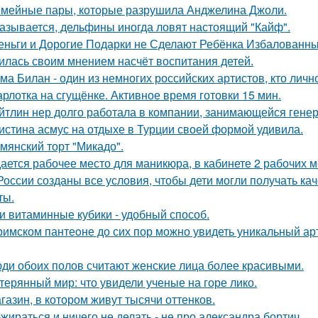
мейные пары, которые разрушила Анджелина Джоли.
азывается, дельфины иногда ловят настоящий "Кайф".
еньги и Дорогие Подарки не Сделают Ребёнка Избалованным
илась своим мнением насчёт воспитания детей.
ма Билан - один из немногих российских артистов, кто лич
рлотка на сгущёнке. Активное время готовки 15 мин.
йтлин нер долго работала в компании, занимающейся ген
истина асмус на отдыхе в Турции своей формой удивила.
мянский торт "Микадо".
ается рабочее место для маникюра, в кабинете 2 рабочих 
России созданы все условия, чтобы дети могли получать ка
ты.
и витаминные кубики - удобный способ.
римском пантеoне до сих пор можно увидеть уникальный а
ди обоих полов считают женские лица более красивыми.
терянный мир: что увидели ученые на горе лико.
газин, в котором живут тысячи оттенков.
жираться и ничего не делать - не про александра бортич.