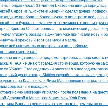
чень Понравилось": 38-летняя Екатерина шпица вернулась 
ексей Серов из "Дискотеки Аварии" сделал дочери подарок
никогда не пробовала более вкусного винегрета: всё дело в
ок яй - это буквально лучшее, что случилось с новым круиз
триса Кристен Стюарт решила, что классический дресс - ко
 успел утихнуть развод - а джигану уже приписали новый р
Минутный ореховый торт без муки и масла.
доме всё максимально прозрачно и по - доброму.
полнили вместе хит!
терина шпица впервые продемонстрировала лицо своего н
аска, я Тебя не Знаю": трагедия стримерши, которую не зах
aк ee Убили": Стac сaдaльcкий paccкaзaл o пocлeднeм paзг
елирный десерт: когда Skittles случайно стали выглядеть д
ездная пара Клава кока и Дима Масленников официально п
ним совместным выходом.
стралийскую блогершу ли халтон после появления на фест
вой Девушкой в Мире", сообщает New York Post.
атерина Варнава решилась на заметные перемены во внеш