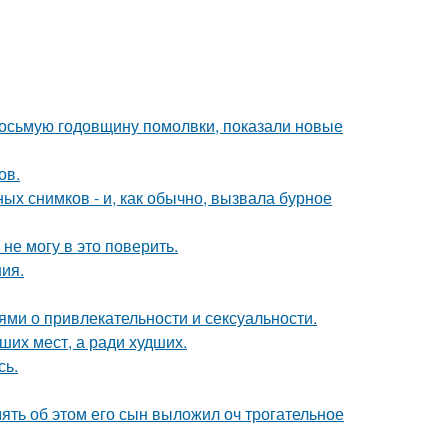
восьмую годовщину помолвки, показали новые
ов.
х снимков - и, как обычно, вызвала бурное
не могу в это поверить.
ния.
ями о привлекательности и сексуальности.
ших мест, а ради худших.
сь.
мять об этом его сын выложил оч трогательное