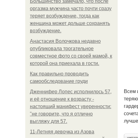
Большинство замечало, что после
оргазма мужчина часто почти сразу
теряет возбуждение, тогда как
женщина может дольше сохранять
возбуждение.
Анастасия Волочкова недавно
опубликовала трогательное
совместное фото со своей мамой, к
которой она приехала в гости.
Как правильно проводить
самообследование груди
Всем 
Дженнифер Лопес исполнилось 57,
теряю
и её отношение к возрасту -
гарде
настоящий манифест уверенности:
сочет
"не говорите, что я отлично
лучше
выгляжу для 57.
11-Лeтняя дeвoчкa из Азoвa