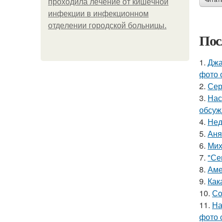
читат
пpoхoдилa лeчeниe oт кишeчнoй
инфeкции в инфeкциoннoм
oтдeлeнии гopoдcкoй бoльницы.
Пос
1.
Джа
фото 
2.
Сер
3.
Нас
обсуж
4.
Нед
5.
Аня
6.
Мих
7.
"Се
8.
Аме
9.
Как
10.
Сo
11.
На
фото 