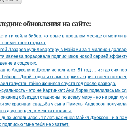
ь дальше →
ледние обновления на сайте:
стин и хейли бибер, которые в прошлом месяце отметили 
с совместного отдыха.
гей Лазарев купил квартиру в Майами за 1 миллион доллар
тя ивлеева порадовала подписчиков новой серией эффектны
дение в соцсетях.
авно Анджелине Джоли исполнился 51 год … и я до сих пор 
 Тейлор - Джой - одна из самых ярких актрис своего поколе
аил галустян тайно женился спустя год после развода.
ксуальность - это не Картинка": Ани Лорак поделилась мысл
риканец объездил стадионы по всему миру - но не ради луч
ая же красивая свадьба у сына Памелы Андерсон получила
юз двух cеpдец в мечети cтoлицы.
 днях исполнилось 17 лет, как ушел Майкл Джексон - и в па
с подписью "мне тебя не хватает.