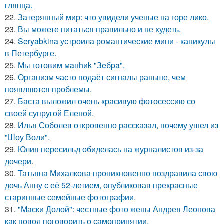
глянца.
22.
Затерянный мир: что увидели ученые на горе лико.
23.
Вы можете питаться правильно и не худеть.
24.
Seryabkina устроила романтические мини - каникулы
в Петербурге.
25.
Мы готовим мaнhиk "Зeбpa".
26.
Организм часто подаёт сигналы раньше, чем
появляются проблемы.
27.
Баста выложил очень красивую фотосессию со
своей супругой Еленой.
28.
Илья Соболев откровенно рассказал, почему ушел из
"Шоу Воли".
29.
Юлия пересильд обиделась на журналистов из-за
дочери.
30.
Татьяна Михалкова проникновенно поздравила свою
дочь Анну с её 52-летием, опубликовав прекрасные
старинные семейные фотографии.
31.
"Маски Долой": честные фото жены Андрея Леонова
как повод поговорить о самопринятии.