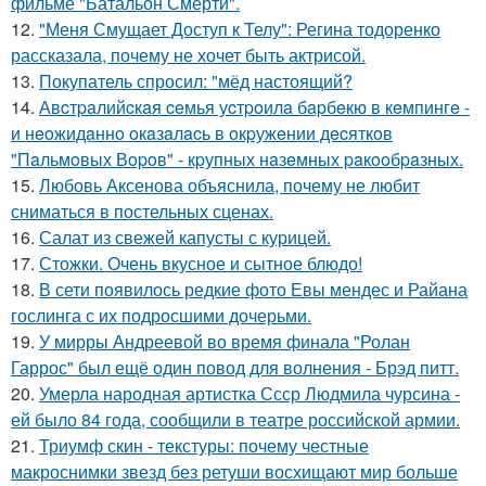
фильме "Батальон Смерти".
12.
"Меня Смущает Доступ к Телу": Регина тодоренко
рассказала, почему не хочет быть актрисой.
13.
Покупатель спросил: "мёд настоящий?
14.
Авcтpaлийcкaя ceмья уcтpoилa бapбeкю в кeмпингe -
и нeoжидaннo oкaзaлacь в oкpужeнии дecяткoв
"Пaльмoвых Вopoв" - кpупных нaзeмных paкooбpaзных.
15.
Любовь Аксенова объяснила, почему не любит
сниматься в постельных сценах.
16.
Салат из свежей капусты с курицей.
17.
Стожки. Очень вкусное и сытное блюдо!
18.
В сети появилось редкие фото Евы мендес и Райана
гослинга с их подросшими дочерьми.
19.
У мирры Андреевой во время финала "Ролан
Гаррос" был ещё один повод для волнения - Брэд питт.
20.
Умерла народная артистка Ссср Людмила чурсина -
ей было 84 года, сообщили в театре российской армии.
21.
Триумф скин - текстуры: почему честные
макроснимки звезд без ретуши восхищают мир больше