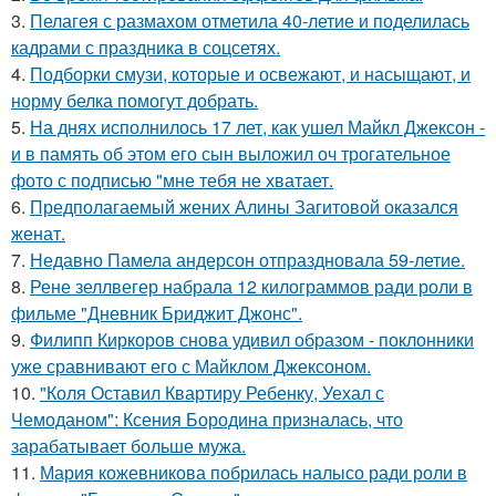
3.
Пелагея с размахом отметила 40-летие и поделилась
кадрами с праздника в соцсетях.
4.
Подборки смузи, которые и освежают, и насыщают, и
норму белка помогут добрать.
5.
На днях исполнилось 17 лет, как ушел Майкл Джексон -
и в память об этом его сын выложил оч трогательное
фото с подписью "мне тебя не хватает.
6.
Предполагаемый жених Алины Загитовой оказался
женат.
7.
Недавно Памела андерсон отпраздновала 59-летие.
8.
Рене зеллвегер набрала 12 килограммов ради роли в
фильме "Дневник Бриджит Джонс".
9.
Филипп Киркоров снова удивил образом - поклонники
уже сравнивают его с Майклом Джексоном.
10.
"Коля Оставил Квартиру Ребенку, Уехал с
Чемоданом": Ксения Бородина призналась, что
зарабатывает больше мужа.
11.
Мария кожевникова побрилась налысо ради роли в