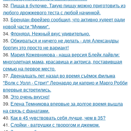
32.
Пицца в булочке. Такую пиццу можно приготовить из
любого дрожжевого теста с любой начинкой.
33.
Брендан фрейзер сообщил, что активно худеет ради
новой части "Мумии".
34.
Флонярд. Нежный вкус удивительно.
35.
Обжираться и ничего не делать - для Александры
бортич это просто не вариант!
36.
Мария Кожевникова - наша версия Блейк лайвли:
многодетная мама, красавица и актриса, поставившая
семью на первое место.
37.
Двенадцать лет назад во время съёмок фильма
"Волк с Уолл - Стрит" Леонардо ди каприо и Марго Робби
впервые встретились.
38.
Это очень вкусно!
39.
Елена Темникова впервые за долгое время вышла
на связь с фанатами.
40.
Как в 45 чувствовать себя лучше, чем в 35?
41.
Слойки - ватрушки с творогом и джемом.