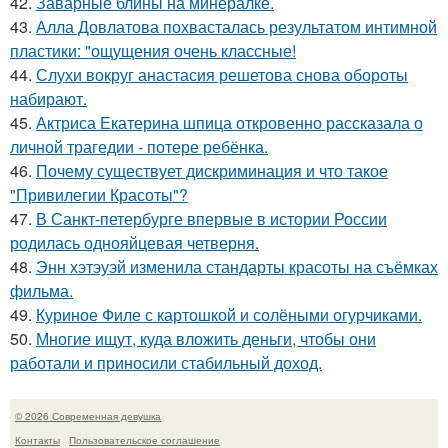
42.
Заварные блины на минералке.
43.
Алла Довлатова похвасталась результатом интимной
пластики: "ощущения очень классные!
44.
Слухи вокруг анастасия решетова снова обороты
набирают.
45.
Актриса Екатерина шпица откровенно рассказала о
личной трагедии - потере ребёнка.
46.
Почему существует дискриминация и что такое
"Привилегии Красоты"?
47.
В Санкт-петербурге впервые в истории России
родилась однояйцевая четверня.
48.
Энн хэтэуэй изменила стандарты красоты на съёмках
фильма.
49.
Куриное Филе с картошкой и солёными огурчиками.
50.
Многие ищут, куда вложить деньги, чтобы они
работали и приносили стабильный доход.
© 2026 Современная девушка
Контакты
Пользовательское соглашение