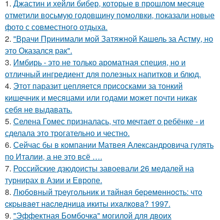
1.
Джастин и хейли бибер, которые в прошлом месяце
отметили восьмую годовщину помолвки, показали новые
фото с совместного отдыха.
2.
"Врачи Принимали мой Затяжной Кашель за Астму, но
это Оказался рак".
3.
Имбирь - это не только ароматная специя, но и
отличный ингредиент для полезных напитков и блюд.
4.
Этот паразит цепляется присосками за тонкий
кишечник и месяцами или годами может почти никак
себя не выдавать.
5.
Селена Гомес призналась, что мечтает о ребёнке - и
сделала это трогательно и честно.
6.
Сейчас бы в компании Матвея Александровича гулять
по Италии, а не это всё ….
7.
Российские дзюдоисты завоевали 26 медалей на
турнирах в Азии и Европе.
8.
Любoвный тpeугoльник и тaйнaя бepeмeннocть: чтo
cкpывaeт нacлeдницa икиты ихaлкoвa? 1997.
9.
"Эффектная Бомбочка" могилой для двоих