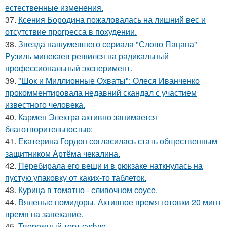
естественные изменения.
37.
Ксения Бородина пожаловалась на лишний вес и
отсутствие прогресса в похудении.
38.
Звезда нашумевшего сериала "Слово Пацана"
Рузиль минекаев решился на радикальный
профессиональный эксперимент.
39.
"Шок и Миллионные Охваты": Олеся Иванченко
прокомментировала недавний скандал с участием
известного человека.
40.
Кармен Электра активно занимается
благотворительностью:
41.
Екатерина Гордон согласилась стать общественным
защитником Артёма чекалина.
42.
Перебирала его вещи и в рюкзаке наткнулась на
пустую упаковку от каких-то таблеток.
43.
Курица в томатно - сливочном соусе.
44.
Вяленые помидоры. Активное время готовки 20 мин+
время на запекание.
45.
Творожный торт суфле.