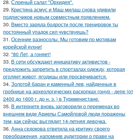
28.
Слоеный салат "Орхидея".
29.
Кристина асмус и Маш милаш снова удивили
подписчиков новым совместным появлением.
30.
Вместо заряда бодрости после тренировок ты
постоянный упадок сил чувствуешь?
31.
Осенние разносолы. Мы готовим по мотивам
корейской кухни!
32.
"80 Лет, а гоняет!
33.
В сети обсуждают инициативу активистов -
предложить запретить в спортзалах одежду, которая
оголяет живот, ягодицы или просвечивается.
34.
Золотой баран и каменный лев, найденные в
гробнице на археологических раскопках гонур - депе (от
2400 до 1600 г. до н. э. ) в Туркменистане.
35.
В интернете вновь заговорили о переменах во
внешнем виде Ариелы Самойловой люди поражены
тем, как сейчас выглядит 14-летняя девочка.
36.
Анна седокова ответила на критику своего
преображения, напомнив аудитории о праве на