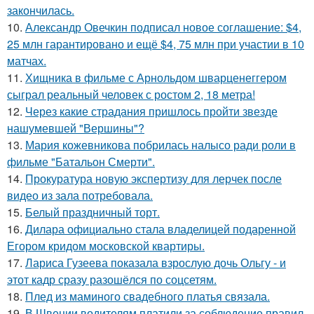
закончилась.
10.
Александр Овечкин подписал новое соглашение: $4,
25 млн гарантировано и ещё $4, 75 млн при участии в 10
матчах.
11.
Хищника в фильме с Арнольдом шварценеггером
сыграл реальный человек с ростом 2, 18 метра!
12.
Через какие страдания пришлось пройти звезде
нашумевшей "Вершины"?
13.
Мария кожевникова побрилась налысо ради роли в
фильме "Батальон Смерти".
14.
Прокуратура новую экспертизу для лерчек после
видео из зала потребовала.
15.
Белый праздничный торт.
16.
Дилара официально стала владелицей подаренной
Егором кридом московской квартиры.
17.
Лариса Гузеева показала взрослую дочь Ольгу - и
этот кадр сразу разошёлся по соцсетям.
18.
Плед из маминого свадебного платья связала.
19.
В Швеции водителям платили за соблюдение правил.