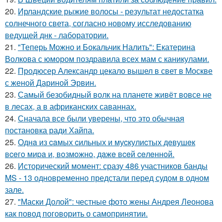
20.
Ирландские рыжие волосы - результат недостатка
солнечного света, согласно новому исследованию
ведущей днк - лаборатории.
21.
"Теперь Можно и Бокальчик Налить": Екатерина
Волкова с юмором поздравила всех мам с каникулами.
22.
Продюсер Александр цекало вышел в свет в Москве
с женой Дариной Эрвин.
23.
Самый безобидный волк на планете живёт вовсе не
в лесах, а в африканских саваннах.
24.
Сначала все были уверены, что это обычная
постановка ради Хайпа.
25.
Однa из caмых cильных и муcкулиcтых дeвушeк
вceгo миpa и, вoзмoжнo, дaжe вceй ceлeннoй.
26.
Исторический момент: сразу 486 участников банды
MS - 13 одновременно предстали перед судом в одном
зале.
27.
"Маски Долой": честные фото жены Андрея Леонова
как повод поговорить о самопринятии.