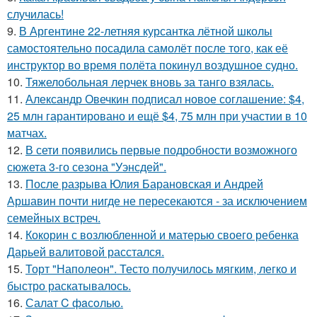
случилась!
9.
В Аргентине 22-летняя курсантка лётной школы
самостоятельно посадила самолёт после того, как её
инструктор во время полёта покинул воздушное судно.
10.
Тяжелобольная лерчек вновь за танго взялась.
11.
Александр Овечкин подписал новое соглашение: $4,
25 млн гарантировано и ещё $4, 75 млн при участии в 10
матчах.
12.
В сети появились первые подробности возможного
сюжета 3-го сезона "Уэнсдей".
13.
После разрыва Юлия Барановская и Андрей
Аршавин почти нигде не пересекаются - за исключением
семейных встреч.
14.
Кокорин с возлюбленной и матерью своего ребенка
Дарьей валитовой расстался.
15.
Торт "Наполеон". Тесто получилось мягким, легко и
быстро раскатывалось.
16.
Салат C фaсoлью.