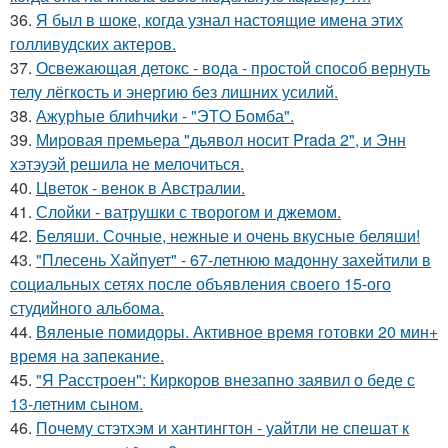
36.
Я был в шоке, когда узнал настоящие имена этих
голливудских актеров.
37.
Освежающая детокс - вода - простой способ вернуть
телу лёгкость и энергию без лишних усилий.
38.
Ажурhые блиhчиkи - "ЭТO Бомба".
39.
Мировая премьера "дьявол носит Prada 2", и Энн
хэтэуэй решила не мелочиться.
40.
Цветок - венок в Австралии.
41.
Слойки - ватрушки с творогом и джемом.
42.
Беляши. Сочные, нежные и очень вкусные беляши!
43.
"Плесень Хайпует" - 67-летнюю мадонну захейтили в
социальных сетях после объявления своего 15-ого
студийного альбома.
44.
Вяленые помидоры. Активное время готовки 20 мин+
время на запекание.
45.
"Я Расстроен": Киркоров внезапно заявил о беде с
13-летним сыном.
46.
Почему стэтхэм и хантингтон - уайтли не спешат к