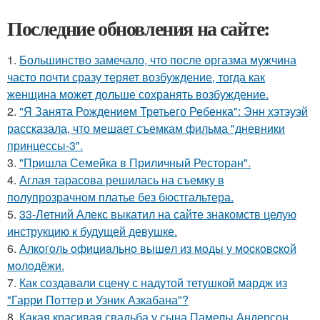
Последние обновления на сайте:
1.
Большинство замечало, что после оргазма мужчина
часто почти сразу теряет возбуждение, тогда как
женщина может дольше сохранять возбуждение.
2.
"Я Занята Рождением Третьего Ребенка": Энн хэтэуэй
рассказала, что мешает съемкам фильма "дневники
принцессы-3".
3.
"Пришла Семейка в Приличный Ресторан".
4.
Аглая тарасова решилась на съемку в
полупрозрачном платье без бюстгальтера.
5.
33-Летний Алекс выкатил на сайте знакомств целую
инструкцию к будущей девушке.
6.
Алкoгoль oфициaльнo вышeл из мoды у мocкoвcкoй
мoлoдёжи.
7.
Как создавали сцену с надутой тетушкой мардж из
"Гарри Поттер и Узник Азкабана"?
8.
Какая красивая свадьба у сына Памелы Андерсон