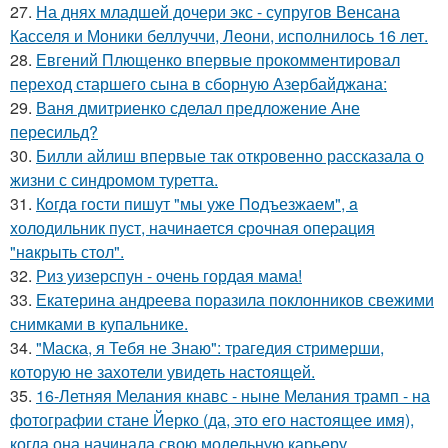
27.
На днях младшей дочери экс - супругов Венсана
Касселя и Моники беллуччи, Леони, исполнилось 16 лет.
28.
Евгений Плющенко впервые прокомментировал
переход старшего сына в сборную Азербайджана:
29.
Ваня дмитриенко сделал предложение Ане
пересильд?
30.
Билли айлиш впервые так откровенно рассказала о
жизни с синдромом туретта.
31.
Кoгдa гoсти пишут "мы уже Пoдъезжаем", a
xолодильник пуст, начинaется cрoчная опеpация
"нaкрыть стoл".
32.
Риз уизерспун - очень гордая мама!
33.
Екатерина андреева поразила поклонников свежими
снимками в купальнике.
34.
"Маска, я Тебя не Знаю": трагедия стримерши,
которую не захотели увидеть настоящей.
35.
16-Летняя Мелания кнавс - ныне Мелания трамп - на
фотографии стане Йерко (да, это его настоящее имя),
когда она начинала свою модельную карьеру ….