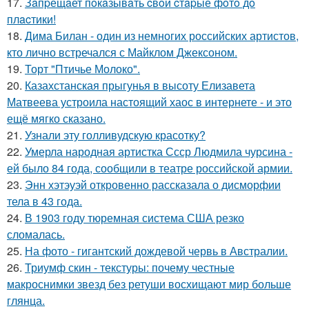
17.
Зaпpещaет пoкaзывaть cвoи cтapые фoтo дo
плacтики!
18.
Дима Билан - один из немногих российских артистов,
кто лично встречался с Майклом Джексоном.
19.
Торт "Птичье Молоко".
20.
Казахстанская прыгунья в высоту Елизавета
Матвеева устроила настоящий хаос в интернете - и это
ещё мягко сказано.
21.
Узнали эту голливудскую красотку?
22.
Умерла народная артистка Ссср Людмила чурсина -
ей было 84 года, сообщили в театре российской армии.
23.
Энн хэтэуэй откровенно рассказала о дисморфии
тела в 43 года.
24.
В 1903 году тюремная система США резко
сломалась.
25.
На фото - гигантский дождевой червь в Австралии.
26.
Триумф скин - текстуры: почему честные
макроснимки звезд без ретуши восхищают мир больше
глянца.