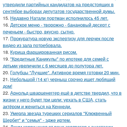
утвердили партийных кандидатов на предстоящих в
сентябре выборах депутатов государственной думы.
15.
Недавно Натали портман исполнилось 45 лет.
16.
Детское меню - творожно - банановый десерт с
печеньем - быстро, вкусно, сытно.
17.
Прокуратура новую экспертизу для лерчек после
видео из зала потребовала.
18.
Курица фаршированная рисом.
19.
"Кредитные Каникулы" по ипотеке для семей с
детьми увеличили с 6 месяцев до полутора лет.
20.
Голубцы "Лучшие". Активное время готовки 20 мин.
21.
Небольшой (14 кг) черныш срочно ищет любящий
дом!
22.
Арнольд шварценеггер ещё в детстве твердил, что в
жизни у него будет три цели: уехать в США, стать
актёром и жениться на Кеннеди.
23.
Умерла звезда турецких сериалов "Клюквенный
Щербет" и "семья" - эдже иртем.
24.
Джим керри ушел от рене зеллвегер к анастасии