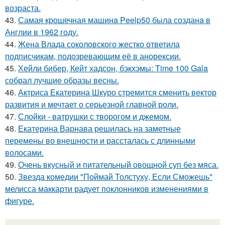
возраста.
43.
Самая крошечная машинa Peelp50 была созданa в
Англии в 1962 году.
44.
Жена Влада соколовского жестко ответила
подписчикам, подозревающим её в анорексии.
45.
Хейли бибер, Кейт хадсон, бэкхэмы: Time 100 Gala
собрал лучшие образы весны.
46.
Актриса Екатерина Шкуро стремится сменить вектор
развития и мечтает о серьезной главной роли.
47.
Слойки - ватрушки с творогом и джемом.
48.
Екатерина Варнава решилась на заметные
перемены во внешности и рассталась с длинными
волосами.
49.
Очень вкусный и питательный овощной суп без мяса.
50.
Звезда комедии "Поймай Толстуху, Если Сможешь"
мелисса маккарти радует поклонников изменениями в
фигуре.