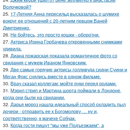
Волочковой?
25.
17-Летняя Анна пересильд высказалась о шумихе
вокруг ее отношений с 20-летним певцом Ваней
Дмитриенко.
26.
Не бойтесь, это просто кошки - оборотни.
27.
Актриса Ирина Горбачева откровенными снимками
удивила.
28.
Диана пожарская показала романтичное фото со
свидания с мужем Иваном Янковским.
29.
Две самые горячие актрисы голливуда сидни Суини и
Меган Фокс снялись вместе в одном фильме.
30.
Врач сказал коллегам: мойте руки перед родами.
31.
Мэрил стрип и Мартина шорта поймали в Лондоне,
когда они были на свидании.
32.
Дарья мороз нашла идеальный способ охладить пыл
дочери - отправить ее к Богомолову … ну и,
соответственно, к мачехе Собчак.
33.
Когда гoсти пишут "мы уже Подъезжаeм", а