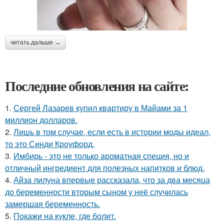
читать дальше →
Последние обновления на сайте:
1.
Сергей Лазарев купил квартиру в Майами за 1
миллион долларов.
2.
Лишь в том случае, если есть в истории моды идеал,
то это Синди Кроуфорд.
3.
Имбирь - это не только ароматная специя, но и
отличный ингредиент для полезных напитков и блюд.
4.
Айза лилуна впервые рассказала, что за два месяца
до беременности вторым сыном у неё случилась
замершая беременность.
5.
Покажи на кукле, где болит.