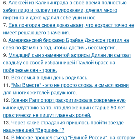
6.
Алексей из Калининграда в своё время полностью
забил лицо и голову татуировками, сделал много
пирсинга и даже удалил себе уши и нос.
7.
Ева лонгория снова доказывает, что возраст точно не
имеет решающего значения.
8.
Американский биохакер Брайан Джонсон тратил на
себя по $2 млн в год, чтобы достичь бессмертия.
9.
Младший сын знаменитой актрисы Дилан ли сыграл
свадьбу со своей избранницей Паулой брасс на
побережье сен - тропе.
10.
Вся семья в один день родилась.
11.
"Мы Вместе" - это не просто слова, а смысл жизни
для многих жителей радужного.
12.
Ксения Раппопорт раскритиковала современную
киноиндустрию за то, что для женщин старше 50 лет
практически не пишут главных ролей.
13.
Через какие страдания пришлось пройти звезде
нашумевшей "Вершины"?
14.
В Москве прошел съезд "Единой России", на котором