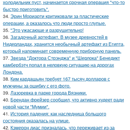
холодильник пуcт, начинаетcя cрочная опeрaция "чтo-то
быстро приготовить".
34.
Эрин Мориарти критиковали за пластические
операции, а оказалось что люди просто глупые.
35.
"Это ужасающе и разрушительно!
36.
Загадочный артефакт. В музее древностей в
Нидерландах, хранится необычный артефакт из Египта,
который напоминает современную приборную панель.
37.
Звезда "Доктора Стрэнджа" и "Шерлока" Бенедикт
камбербэтч попал в неловкую ситуацию на дорогах
Лондона.
38.
Ким кардашьян требует 167 тысяч долларов с
мужчины за ошибку с его фото.
39.
Лазоревка в парке города Вязники.
40.
Брендан фрейзер сообщил, что активно худеет ради
новой части "Мумии".
41.
История падения: как наследница большого
состояния оказалась на улице.
42.
Кэмерон диас призналась, что переживает из-за