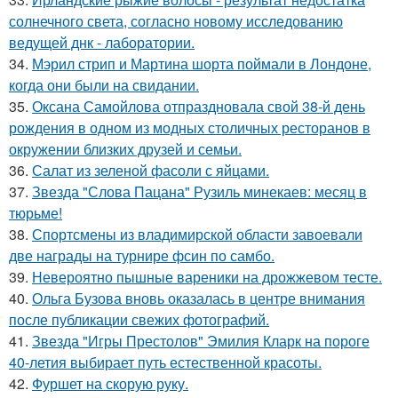
солнечного света, согласно новому исследованию
ведущей днк - лаборатории.
34.
Мэрил стрип и Мартина шорта поймали в Лондоне,
когда они были на свидании.
35.
Оксана Самойлова отпраздновала свой 38-й день
рождения в одном из модных столичных ресторанов в
окружении близких друзей и семьи.
36.
Салат из зеленой фасоли с яйцами.
37.
Звезда "Слова Пацана" Рузиль минекаев: месяц в
тюрьме!
38.
Спортсмены из владимирской области завоевали
две награды на турнире фсин по самбо.
39.
Невероятно пышные вареники на дрожжевом тесте.
40.
Ольга Бузова вновь оказалась в центре внимания
после публикации свежих фотографий.
41.
Звезда "Игры Престолов" Эмилия Кларк на пороге
40-летия выбирает путь естественной красоты.
42.
Фуршет на скорую руку.