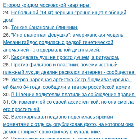
Егором кридом московской квартиры.
24.
Небольшой (14 кг) черныш срочно ищет любящий
дом!
25.
Тонкие банановые блинчики.
26.
"Инопланетная Девушка": американская модель
Мелани гайдос родилась с редкой генетической
аномалией - эктодермальной дисплазией.
27.
Как сделать душ не просто душем, а ритуалом.
28.
Против фильтров и пластики: почему честный
пляжный лук ди девлин расколол интернет - сообщества.
29.
Умерла народная артистка Ссср Людмила чурсина -
ей было 84 года, сообщили в театре российской армии.
30.
В Швеции водителям платили за соблюдение правил.
31.
Он изменил ей со своей ассистенткой, но она смогла
его простить ей.
32.
Валя карнавал недавно поделилась яркими
моментами с отдыха, опубликовав фото, на котором она
демонстрирует свою фигуру в купальнике.
33.
Ирландские рыжие волосы - результат недостатка