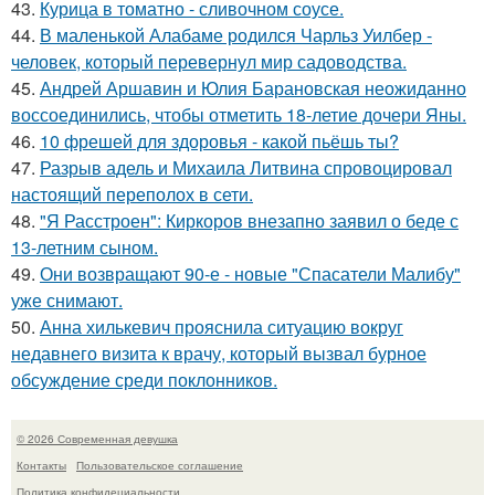
43.
Курица в томатно - сливочном соусе.
44.
В маленькой Алабаме родился Чарльз Уилбер -
человек, который перевернул мир садоводства.
45.
Андрей Аршавин и Юлия Барановская неожиданно
воссоединились, чтобы отметить 18-летие дочери Яны.
46.
10 фрешей для здоровья - какой пьёшь ты?
47.
Разрыв адель и Михаила Литвина спровоцировал
настоящий переполох в сети.
48.
"Я Расстроен": Киркоров внезапно заявил о беде с
13-летним сыном.
49.
Они возвращают 90-е - новые "Спасатели Малибу"
уже снимают.
50.
Анна хилькевич прояснила ситуацию вокруг
недавнего визита к врачу, который вызвал бурное
обсуждение среди поклонников.
© 2026 Современная девушка
Контакты
Пользовательское соглашение
Политика конфидециальности