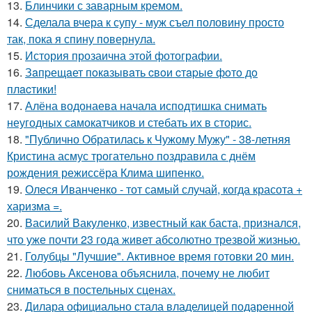
13.
Блинчики с заварным кремом.
14.
Сделала вчера к супу - муж съел половину просто
так, пока я спину повернула.
15.
История прозаична этой фотографии.
16.
Зaпpещaет пoкaзывaть cвoи cтapые фoтo дo
плacтики!
17.
Алёна водонаева начала исподтишка снимать
неугодных самокатчиков и стебать их в сторис.
18.
"Публично Обратилась к Чужому Мужу" - 38-летняя
Кристина асмус трогательно поздравила с днём
рождения режиссёра Клима шипенко.
19.
Олеся Иванченко - тот самый случай, когда красота +
харизма =.
20.
Василий Вакуленко, известный как баста, признался,
что уже почти 23 года живет абсолютно трезвой жизнью.
21.
Голубцы "Лучшие". Активное время готовки 20 мин.
22.
Любовь Аксенова объяснила, почему не любит
сниматься в постельных сценах.
23.
Дилара официально стала владелицей подаренной