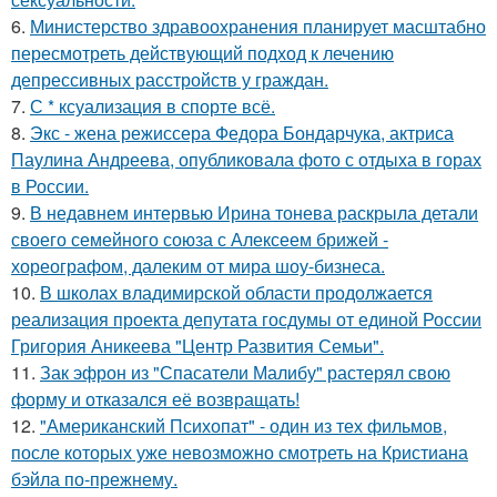
6.
Министерство здравоохранения планирует масштабно
пересмотреть действующий подход к лечению
депрессивных расстройств у граждан.
7.
С * ксуализация в спорте всё.
8.
Экс - жена режиссера Федора Бондарчука, актриса
Паулина Андреева, опубликовала фото с отдыха в горах
в России.
9.
В недавнем интервью Ирина тонева раскрыла детали
своего семейного союза с Алексеем брижей -
хореографом, далеким от мира шоу-бизнеса.
10.
В школах владимирской области продолжается
реализация проекта депутата госдумы от единой России
Григория Аникеева "Центр Развития Семьи".
11.
Зак эфрон из "Спасатели Малибу" растерял свою
форму и отказался её возвращать!
12.
"Американский Психопат" - один из тех фильмов,
после которых уже невозможно смотреть на Кристиана
бэйла по-прежнему.