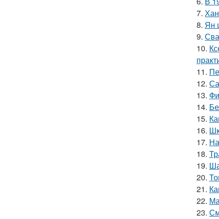
6.
В 1
7.
Хан
8.
Ян 
9.
Сва
10.
Кс
практ
11.
Пе
12.
Са
13.
Фи
14.
Бе
15.
Ка
16.
Шк
17.
На
18.
Тр
19.
Ша
20.
То
21.
Ка
22.
Ма
23.
См