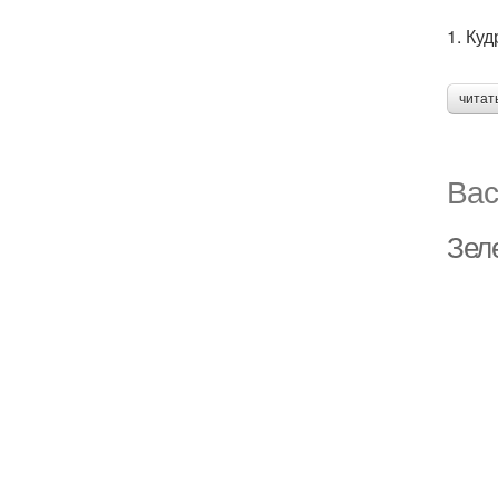
1. Ку
читат
Вас
Зел