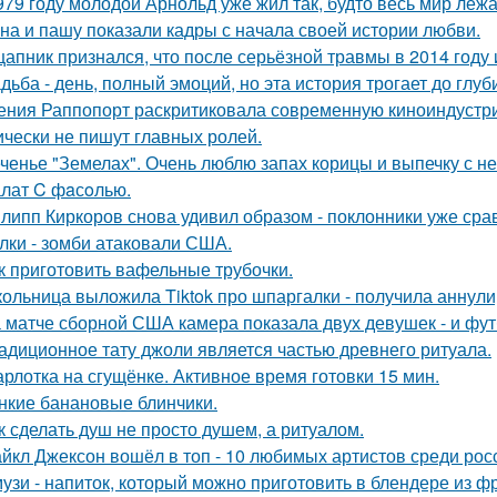
979 году молодой Арнольд уже жил так, будто весь мир лежал
на и пашу показали кадры с начала своей истории любви.
цапник признался, что после серьёзной травмы в 2014 год
дьба - день, полный эмоций, но эта история трогает до глу
ения Раппопорт раскритиковала современную киноиндустрию
ически не пишут главных ролей.
ченье "Земелах". Очень люблю запах корицы и выпечку с ней
лат C фaсoлью.
липп Киркоров снова удивил образом - поклонники уже сра
лки - зомби атаковали США.
к приготовить вафельные трубочки.
ольница выложила Tiktok про шпаргалки - получила аннули
 матче сборной США камера показала двух девушек - и фут
адиционное тату джоли является частью древнего ритуала.
рлотка на сгущёнке. Активное время готовки 15 мин.
нкие банановые блинчики.
к сделать душ не просто душем, а ритуалом.
йкл Джексон вошёл в топ - 10 любимых артистов среди рос
узи - напиток, который можно приготовить в блендере из фр