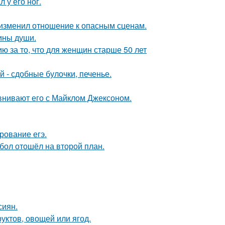
 у его ног.
у изменил отношение к опасным сценам.
бины души.
 за то, что для женщин старше 50 лет
 - сдобные булочки, печенье.
внивают его с Майклом Джексоном.
рование егэ.
бол отошёл на второй план.
сиян.
уктов, овощей или ягод.