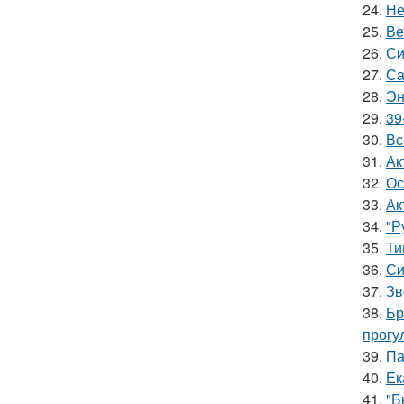
24.
Не
25.
Ве
26.
Си
27.
Са
28.
Эн
29.
39
30.
Вс
31.
Ак
32.
Ос
33.
Ак
34.
"Р
35.
Ти
36.
Си
37.
Зв
38.
Бр
прогу
39.
Па
40.
Ек
41.
"Б