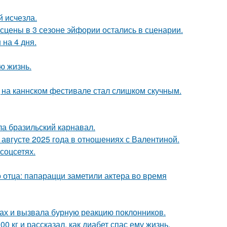
й исчезла.
сцены в 3 сезоне эйфории остались в сценарии.
 на 4 дня.
ю жизнь.
д на каннском фестивале стал слишком скучным.
ла бразильский карнавал.
августе 2025 года в отношениях с Валентиной.
соцсетях.
 отца: папарацци заметили актера во время
ах и вызвала бурную реакцию поклонников.
 кг и рассказал, как диабет спас ему жизнь.