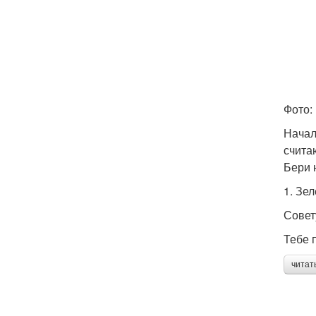
Фото:
Начал
счита
Бери 
1. Зе
Совет
Тебе п
читат