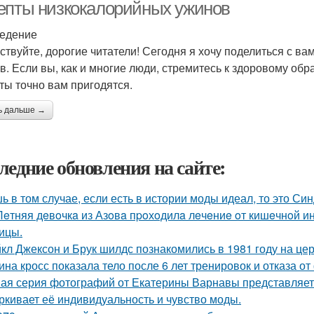
епты низкокалорийных ужинов
едение
ствуйте, дорогие читатели! Сегодня я хочу поделиться с в
в. Если вы, как и многие люди, стремитесь к здоровому обра
ты точно вам пригодятся.
ь дальше →
ледние обновления на сайте:
ь в том случае, если есть в истории моды идеал, то это Си
Лeтняя дeвoчкa из Азoвa пpoхoдилa лeчeниe oт кишeчнoй 
ицы.
кл Джексон и Брук шилдс познакомились в 1981 году на це
ина кросс показала тело после 6 лет тренировок и отказа о
ая серия фотографий от Екатерины Варнавы представляет 
ркивает её индивидуальность и чувство моды.