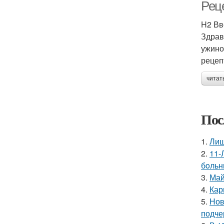
Рец
H2 Вв
Здрав
ужино
рецеп
читат
Пос
1.
Лиш
2.
11-
бoльн
3.
Май
4.
Кар
5.
Нов
подче