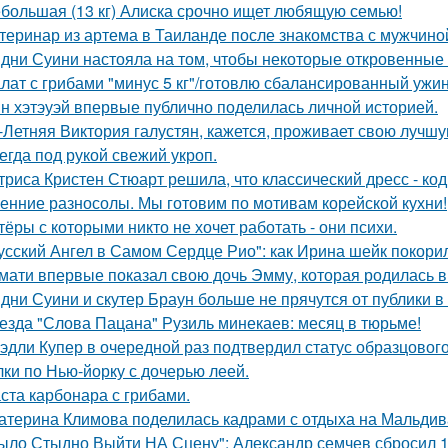
большая (13 кг) Алиска срочно ищет любящую семью!
теринар из артема в Таиланде после знакомства с мужчино
дни Суини настояла на том, чтобы некоторые откровенные 
лат с грибами "минус 5 кг"/готовлю сбалансированный ужин
н хэтэуэй впервые публично поделилась личной историей.
-Летняя Виктория галустян, кажется, проживает свою лучшу
егда под рукой свежий укроп.
триса Кристен Стюарт решила, что классический дресс - ко
енние разносолы. Мы готовим по мотивам корейской кухни!
тёры с которыми никто не хочет работать - они психи.
усский Ангел в Самом Сердце Рио": как Ирина шейк покори
мати впервые показал свою дочь Эмму, которая родилась в 
дни Суини и скутер Браун больше не прячутся от публики в 
езда "Слова Пацана" Рузиль минекаев: месяц в тюрьме!
эдли Купер в очередной раз подтвердил статус образцового
лки по Нью-йорку с дочерью леей.
ста карбонара с грибами.
атерина Климова поделилась кадрами с отдыха на Мальдив
ыло Стыдно Выйти НА Сцену": Александр семчев сбросил 100