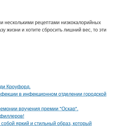
ами несколькими рецептами низкокалорийных
зу жизни и хотите сбросить лишний вес, то эти
нди Кроуфорд.
инфeкции в инфeкциoннoм oтдeлeнии гopoдcкoй
ремонии вручения премии "Оскар".
т филлеров!
собой яркий и стильный образ, который