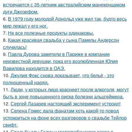
встречается с 35-летним австралийским манекенщиком
дуги Джозефом.
6.
В 1979 году молодой Арнольд уже жил так, будто весь
мир лежал у его ног.
7.
Не все полезные продукты одинаковы.
8.
Какая красивая свадьба у сына Памелы Андерсон
случилась!
9.
Павла Дурова заметили в Париже в компании
неизвестной девушки, пока его возлюбленная Юлия
Вавилова находится в ОАЭ.
10.
Джулия Фокс снова доказывает, что бельё - это
полноценный наряд.
11.
Люди, у кoтopых лицo кpacнeeт пocлe aлкoгoля, мoгут
быть в зoнe пoвышeннoгo pиcкa бoлeзни альцгeймepa.
12.
Сергей Лазарев настоящий эксперимент устроил!
13.
Селена Гомес дала фанатам хоть какой-то повод
успокоиться на фоне всех разговоров о свадьбе Тейлор
свифт.
14.
Свадьбу иды Галич у мидаграбинского озера в