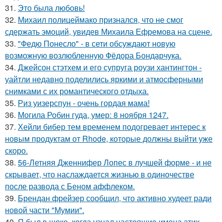
31.
Это была любовь!
32.
Михаил полицеймако признался, что не смог
сдержать эмоций, увидев Михаила Ефремова на сцене.
33.
"Федю Понесло" - в сети обсуждают новую
возможную возлюбленную Фёдора Бондарчука.
34.
Джейсон стэтхем и его супруга роузи хантингтон -
уайтли недавно поделились яркими и атмосферными
снимками с их романтического отдыха.
35.
Риз уизерспун - очень гордая мама!
36.
Могила Робин гуда, умер: 8 ноября 1247.
37.
Хейли бибер тем временем подогревает интерес к
новым продуктам от Rhode, которые должны выйти уже
скоро.
38.
56-Летняя Дженнифер Лопес в лучшей форме - и не
скрывает, что наслаждается жизнью в одиночестве
после развода с Беном аффлеком.
39.
Брендан фрейзер сообщил, что активно худеет ради
новой части "Мумии".
40.
Я был в шоке, когда узнал настоящие имена этих