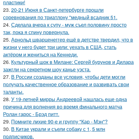
плacтики!
23.
20-21 Июня в Санкт-петербурге прошли
соревнования по триатлону "медный всадник 51.
24.
Сделала вчера к супу - муж съел половину просто
так, пока я спину повернула.
25.
Арнольд шварценеггер ещё в детстве твердил, что в
жизни у него будет три цели: уехать в США, стать
актёром и жениться на Кеннеди.
26.
Культурный шок в Милане: Сергей бурунов и Дилара
зажгли на секретном шоу канье уэста.
27.
В России созданы все условия, чтобы дети могли
получать качественное образование и развивать свои
таланты.
28.
У 19-летней мирры Андреевой нашлась еще одна
причина для волнения во время финального матча
Ролан гарос - Брэд питт.
29.
Помните лихие 90-е и группу "Кар - Мэн"?
30.
В Китае украли и съели собаку с 1, 5 млн
подписчиков.