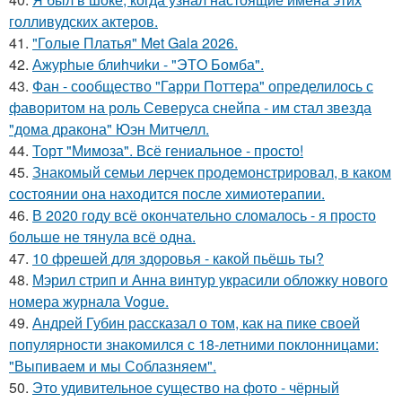
голливудских актеров.
41.
"Голые Платья" Met Gala 2026.
42.
Ажурhые блиhчиkи - "ЭТO Бомба".
43.
Фан - сообщество "Гарри Поттера" определилось с
фаворитом на роль Северуса снейпа - им стал звезда
"дома дракона" Юэн Митчелл.
44.
Торт "Мимоза". Всё гениальное - просто!
45.
Знакомый семьи лерчек продемонстрировал, в каком
состоянии она находится после химиотерапии.
46.
В 2020 году всё окончательно сломалось - я просто
больше не тянула всё одна.
47.
10 фрешей для здоровья - какой пьёшь ты?
48.
Мэрил стрип и Анна винтур украсили обложку нового
номера журнала Vogue.
49.
Андрей Губин рассказал о том, как на пике своей
популярности знакомился с 18-летними поклонницами:
"Выпиваем и мы Соблазняем".
50.
Это удивительное существо на фото - чёрный