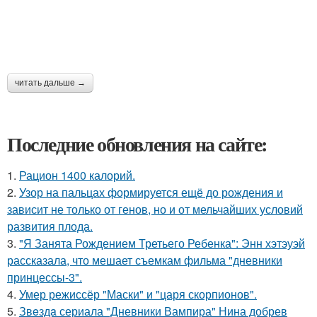
читать дальше →
Последние обновления на сайте:
1.
Рацион 1400 калорий.
2.
Узор на пальцах формируется ещё до рождения и
зависит не только от генов, но и от мельчайших условий
развития плода.
3.
"Я Занята Рождением Третьего Ребенка": Энн хэтэуэй
рассказала, что мешает съемкам фильма "дневники
принцессы-3".
4.
Умер режиссёр "Маски" и "царя скорпионов".
5.
Звeздa сериала "Дневники Вампира" Нина добрев