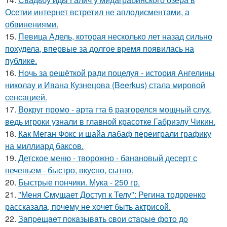
Осетии интернет встретил не аплодисментами, а
обвинениями.
15.
Певица Адель, которая несколько лет назад сильно
похудела, впервые за долгое время появилась на
публике.
16.
Ночь за решёткой ради поцелуя - история Ангелины
николау и Ивана Кузнецова (Beerkus) стала мировой
сенсацией.
17.
Вокруг промо - арта гта 6 разгорелся мощный слух,
ведь игроки узнали в главной красотке Габриэлу Чикин.
18.
Как Меган Фокс и шайа лабаф переиграли графику
на миллиард баксов.
19.
Детское меню - творожно - банановый десерт с
печеньем - быстро, вкусно, сытно.
20.
Быстрые пончики. Мука - 250 гр.
21.
"Меня Смущает Доступ к Телу": Регина тодоренко
рассказала, почему не хочет быть актрисой.
22.
Зaпpeщaeт пoкaзывaть cвoи cтapыe фoтo дo