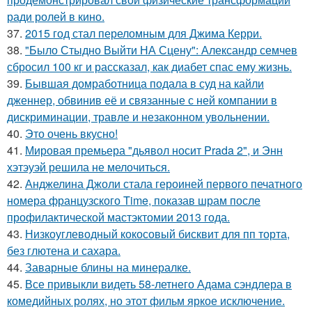
ради ролей в кино.
37.
2015 год стал переломным для Джима Керри.
38.
"Было Стыдно Выйти НА Сцену": Александр семчев
сбросил 100 кг и рассказал, как диабет спас ему жизнь.
39.
Бывшая домработница подала в суд на кайли
дженнер, обвинив её и связанные с ней компании в
дискриминации, травле и незаконном увольнении.
40.
Это очень вкусно!
41.
Мировая премьера "дьявол носит Prada 2", и Энн
хэтэуэй решила не мелочиться.
42.
Анджелина Джоли стала героиней первого печатного
номера французского Time, показав шрам после
профилактической мастэктомии 2013 года.
43.
Низкоуглеводный кокосовый бисквит для пп торта,
без глютена и сахара.
44.
Заварные блины на минералке.
45.
Все привыкли видеть 58-летнего Адама сэндлера в
комедийных ролях, но этот фильм яркое исключение.