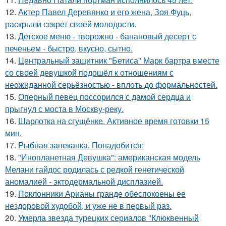
12.
Актер Павел Деревянко и его жена, Зоя Фуць,
раскрыли секрет своей молодости.
13.
Детское меню - творожно - банановый десерт с
печеньем - быстро, вкусно, сытно.
14.
Центральный защитник "Бетиса" Марк бартра вместе
со своей девушкой подошёл к отношениям с
неожиданной серьёзностью - вплоть до формальностей.
15.
Оперный певец поссорился с дамой сердца и
прыгнул с моста в Москву-реку.
16.
Шарлотка на сгущёнке. Активное время готовки 15
мин.
17.
Рыбная запеканка. Понадобится:
18.
"Инопланетная Девушка": американская модель
Мелани гайдос родилась с редкой генетической
аномалией - эктодермальной дисплазией.
19.
Поклонники Арианы гранде обеспокоены ее
нездоровой худобой, и уже не в первый раз.
20.
Умерла звезда турецких сериалов "Клюквенный