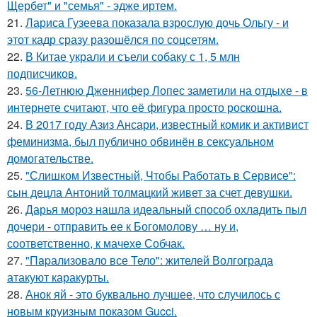
Щербет" и "семья" - эдже иртем.
21.
Лариса Гузеева показала взрослую дочь Ольгу - и
этот кадр сразу разошёлся по соцсетям.
22.
В Китае украли и съели собаку с 1, 5 млн
подписчиков.
23.
56-Летнюю Дженнифер Лопес заметили на отдыхе - в
интернете считают, что её фигура просто роскошна.
24.
В 2017 году Азиз Ансари, известный комик и активист
феминизма, был публично обвинён в сексуальном
домогательстве.
25.
"Слишком Известный, Чтобы Работать в Сервисе":
сын децла Антоний толмацкий живет за счет девушки.
26.
Дарья мороз нашла идеальный способ охладить пыл
дочери - отправить ее к Богомолову … ну и,
соответственно, к мачехе Собчак.
27.
"Пapализовало все Тело": жителей Волгограда
атакуют каракурты.
28.
Анок яй - это буквально лучшее, что случилось с
новым круизным показом Gucci.