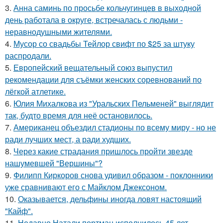
3.
Анна саминь по просьбе кольчугинцев в выходной
день работала в округе, встречалась с людьми -
неравнодушными жителями.
4.
Мусор со свадьбы Тейлор свифт по $25 за штуку
распродали.
5.
Европейский вещательный союз выпустил
рекомендации для съёмки женских соревнований по
лёгкой атлетике.
6.
Юлия Михалкова из "Уральских Пельменей" выглядит
так, будто время для неё остановилось.
7.
Американец объездил стадионы по всему миру - но не
ради лучших мест, а ради худших.
8.
Через какие страдания пришлось пройти звезде
нашумевшей "Вершины"?
9.
Филипп Киркоров снова удивил образом - поклонники
уже сравнивают его с Майклом Джексоном.
10.
Оказывается, дельфины иногда ловят настоящий
"Кайф".
11.
Недавно Натали портман исполнилось 45 лет.