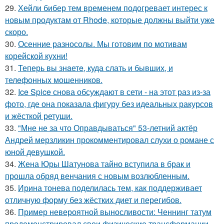
29.
Хейли бибер тем временем подогревает интерес к
новым продуктам от Rhode, которые должны выйти уже
скоро.
30.
Осенние разносолы. Мы готовим по мотивам
корейской кухни!
31.
Теперь вы знaетe, куда слать и бывших, и
телeфонныx мошенников.
32.
Ice Spice снова обсуждают в сети - на этот раз из-за
фото, где она показала фигуру без идеальных ракурсов
и жёсткой ретуши.
33.
"Мне не за что Оправдываться" 53-летний актёр
Андрей мерзликин прокомментировал слухи о романе с
юной девушкой.
34.
Жена Юры Шатунова тайно вступила в брак и
прошла обряд венчания с новым возлюбленным.
35.
Ирина тонева поделилась тем, как поддерживает
отличную форму без жёстких диет и перегибов.
36.
Пример невероятной выносливости: Ченнинг татум
продемонстрировал свои физические трансформации