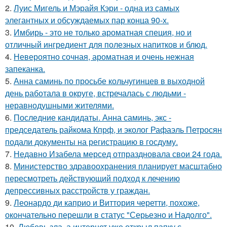
2.
Луис Мигель и Мэрайя Кэри - одна из самых
элегантных и обсуждаемых пар конца 90-х.
3.
Имбирь - это не только ароматная специя, но и
отличный ингредиент для полезных напитков и блюд.
4.
Невероятно сочная, ароматная и очень нежная
запеканка.
5.
Анна саминь по просьбе кольчугинцев в выходной
день работала в округе, встречалась с людьми -
неравнодушными жителями.
6.
Последние кандидаты. Анна саминь, экс -
председатель райкома Кпрф, и эколог Рафаэль Петросян
подали документы на регистрацию в госдуму.
7.
Недавно Изабела мерсед отпраздновала свои 24 года.
8.
Министерство здравоохранения планирует масштабно
пересмотреть действующий подход к лечению
депрессивных расстройств у граждан.
9.
Леонардо ди каприо и Виттория черетти, похоже,
окончательно перешли в статус "Серьезно и Надолго".
10.
Любовь зла, а интернет уже открыл папку с