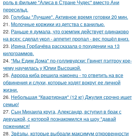
роль в фильме "Алиса в Стране Чудес" вместо Ани
пересильд.
20.
Голубцы "Лучшие". Активное время готовки 20 мин.
21.
Молочные коржики из детства с ванилью.
22.
Раньше я думала, что оземпик действует одинаково
на всех: сделал укол - аппетит пропал - вес пошёл вниз.
23.
Ирина Горбачёва рассказала о похудении на 13
килограммов.
24.
"Мы Едим Дома" по-голливудски: Гвинет пэлтроу кое-
чему научилась у Юлии Высоцкой.
25.
Аврора киба решила наконец - то ответить на все
обвинения и слухи, которые ходят вокруг ее личной
жизни.
26.
Небольшая "Квартирная" (12 кг) Джулия срочно ищет
семью!
27.
Сын Михаила круга, Александр, вступил в брак с
девушкой, с которой познакомился на шоу "давай
поженимся!
28.
Звёзды, которые выбрали максимум откровенности