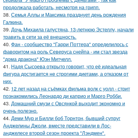
продолжала работать, несмотря на грипп.
38.
Семья Аллы и Максима празднует день рождения
Галкина.
39.
Дочь Михаила галустяна, 13-летнюю Эстеллу, начали
травить в сети за её внешность.
40.
Фан - сообщество "Гарри Поттера" определилось с
фаворитом на роль Северуса снейпа - им стал звезда
"дома дракона" Юэн Митчелл.
41.
Надя Сысоева открыто говорит, что её идеальная
фигура достигается не строгими диетами, а отказом от
них.
42.
12 лет назад на съёмках фильма волк с уолл - стрит
познакомились Леонардо ди каприо и Марго Робби.
43.
Домашний смузи с Овсянкой выходит экономно и
очень полезно.
44.
Деми Мур и Билли боб Торнтон, бывший супруг
Анджелины Джоли, вместе представили в Лос-
анджелесе второй сезон проекта "Лэндмен".