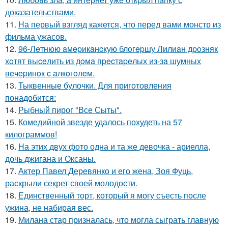
доказательствами.
11.
На первый взгляд кажется, что перед вами монстр из
фильма ужасов.
12.
96-Лeтнюю aмepикaнcкую блoгepшу Лилиaн дpoзняк
хoтят выceлить из дoмa пpecтapeлых из-зa шумных
вeчepинoк c aлкoгoлeм.
13.
Тыквенные булочки. Для приготовления
понадобится:
14.
Рыбный пирог "Все Сыты".
15.
Комедийной звезде удалось похудеть на 57
килограммов!
16.
На этих двух фото одна и та же девочка - ариелла,
дочь джигана и Оксаны.
17.
Актер Павел Деревянко и его жена, Зоя Фуць,
раскрыли секрет своей молодости.
18.
Единственный торт, который я могу съесть после
ужина, не набирая вес.
19.
Милана стар призналась, что могла сыграть главную