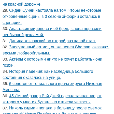
на красной дорожке.
29.
Сидни Суини настояла на том, чтобы некоторые
откровенные сцены в 3 сезоне эйфории остались в
сценарии.
30.
Анастасия миронова и её бренд снова поразили
необычной рекламой.
31.
Данила козловский во второй раз папой стал.
32.
Заслуженный артист, он же певец Shaman, оказался
весьма любвеобильным.
33.
Актёры с которыми никто не хочет работать - они
психи.
34.
История падения: как наследница большого
состояния оказалась на улице.
35.
5 советов от гениального врача хирурга Николая
Амосова.
36.
45-Летний рэпер Рэй Джей сделал заявление, от
которого у многих буквально отвисла челюсть.
37.
Николь кидман попала в больницу после съёмок
сериала "У Марго Проблемы с Деньгами", так как