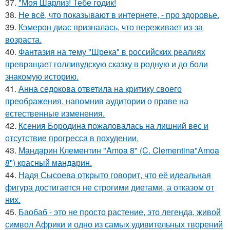
37.
"Моя Шарлиз! Тебе годик!
38.
Не всё, что показывают в интернете, - про здоровье.
39.
Кэмерон диас призналась, что переживает из-за
возраста.
40.
Фантазия на тему "Шрека" в российских реалиях
превращает голливудскую сказку в родную и до боли
знакомую историю.
41.
Анна седокова ответила на критику своего
преображения, напомнив аудитории о праве на
естественные изменения.
42.
Ксения Бородина пожаловалась на лишний вес и
отсутствие прогресса в похудении.
43.
Мандарин Клементин "Amoa 8" (C. Clementina"Amoa
8") красный мандарин.
44.
Надя Сысоева открыто говорит, что её идеальная
фигура достигается не строгими диетами, а отказом от
них.
45.
Баобаб - это не просто растение, это легенда, живой
символ Африки и одно из самых удивительных творений