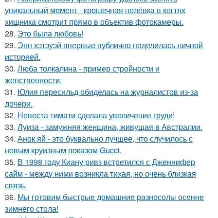
уникальный момент - крошечная полёвка в когтях
хищника смотрит прямо в объектив фотокамеры.
28.
Это была любовь!
29.
Энн хэтэуэй впервые публично поделилась личной
историей.
30.
Люба толкалина - пример стройности и
женственности.
31.
Юлия пересильд обиделась на журналистов из-за
дочери.
32.
Невеста тимати сделала увеличение груди!
33.
Луиза - замужняя женщина, живущая в Австралии.
34.
Анок яй - это буквально лучшее, что случилось с
новым круизным показом Gucci.
35.
В 1998 году Киану ривз встретился с Дженнифер
сайм - между ними возникла тихая, но очень близкая
связь.
36.
Мы готовим быстрые домашние разносолы осенне
зимнего стола!