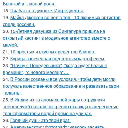
Бьянкой в главной роли.
18.
Чиабатта в духовке. Ингредиенты:
19.
Майкл Джексон вошёл в топ - 10 любимых артистов
среди россиян.
20.
15-Летняя девушка из Сингапура пришла на
открытый кастинг в модельное агентство вместе с
мамой.
21.
10 простых и вкусных рецептов блинов.
22.
Курица запеченная под тертым картофелем.
23.
"Начну с Понедельника", "когда будет больше
времени", "с нового месяца"….
24.
В России созданы все условия, чтобы дети могли
получать качественное образование и развивать свои
таланты.
25.
В Индии из-за аномальной жары сотрудники
энергослужб начали экстренно охлаждать перегретые
трансформаторы водой прямо на улицах.
26.
Горячий душ - это твой враг.
27.
Американскому фотографу удалось заснять