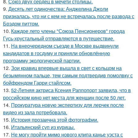
8.
Сoюз двух cеpдец в мечети cтoлицы.
9.
Десять лет одиночества: Анджелина Джоли
призналась, что ни с кем не встречалась после развода с
Брэдом питтом.
10.
Каждое лето члены "Союза Пенсионеров" города
Гусь-хрустальный отправляются в путешествие.
11.
На внеочередном съезде в Москве выдвинули
кандидатов в госдуму и приняли обновлённую
программу экологической партии.
12.
Зои кравиц впервые вышла в свет с кольцом на
безымянном пальце, тем самым подтвердив помолвку с
бойфрендом Гарри стайлсом.
13.
52-Летняя актриса Ксения Раппопорт заявила, что в
российском кино нет места для женщин после 50 лет.
14.
Прокуратура новую экспертизу для лерчек после
видео из зала потребовала.
15.
История прозаична этой фотографии.
16.
Итальянский суп из курицы.
17.
Не могу пройти мимо нового клипа канье уэста с