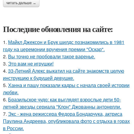
читать дальше →
Последние обновления на сайте:
1.
Майкл Джексон и Брук шилдс познакомились в 1981
году на церемонии вручения премии "Оскар".
2.
Вы точно не пробовали такое варенье.
3.
Это вам не игрушки!
4.
33-Летний Алекс выкатил на сайте знакомств целую
инструкцию к будущей девушке.
5.
Ханна и пашу показали кадры с начала своей истории
любви.
6.
Бразильское чудо: как выглядят взрослые дети 50-
летней звезды сериала "Клон" Джованны антонелли.
7.
Экс - жена режиссера Федора Бондарчука, актриса
Паулина Андреева, опубликовала фото с отдыха в горах
в России.