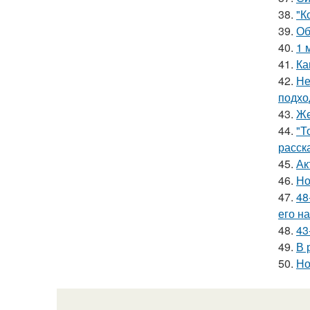
38.
"К
39.
Об
40.
1 
41.
Ка
42.
Не
подхо
43.
Же
44.
"Т
расск
45.
Ак
46.
Но
47.
48
его на
48.
43
49.
В 
50.
Но