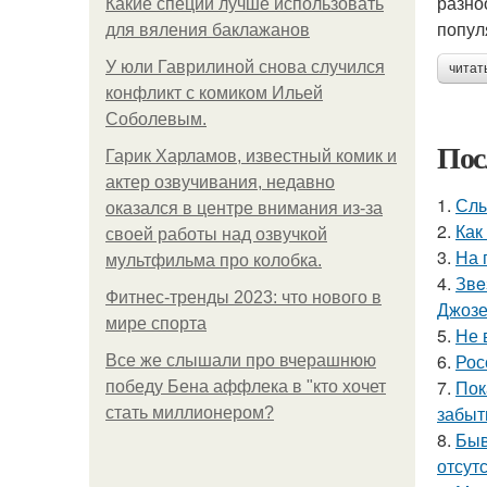
разно
Какие специи лучше использовать
попул
для вяления баклажанов
У юли Гаврилиной снова случился
читат
конфликт с комиком Ильей
Соболевым.
Пос
Гарик Харламов, известный комик и
актер озвучивания, недавно
1.
Слы
оказался в центре внимания из-за
2.
Как
своей работы над озвучкой
3.
На 
мультфильма про колобка.
4.
Звe
Фитнес-тренды 2023: что нового в
Джоз
мире спорта
5.
Не 
6.
Рос
Все же слышали про вчерашнюю
7.
Пок
победу Бена аффлека в "кто хочет
забыт
стать миллионером?
8.
Быв
отсутс