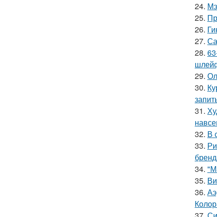
24.
Мэ
25.
Пр
26.
Ги
27.
Са
28.
63
шлейф
29.
Ол
30.
Ку
запит
31.
Ху
навсе
32.
В 
33.
Ри
бренд
34.
"М
35.
Ви
36.
Аэ
Колор
37.
Си