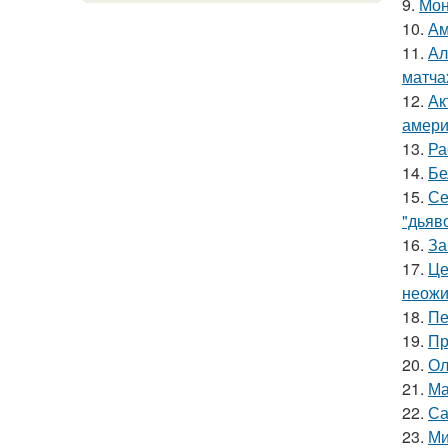
9.
Мон
10.
Ам
11.
Ал
матча
12.
Ак
амери
13.
Ра
14.
Бе
15.
Се
"дьяво
16.
За
17.
Це
неожи
18.
Пе
19.
Пр
20.
Ол
21.
Ма
22.
Са
23.
Ми