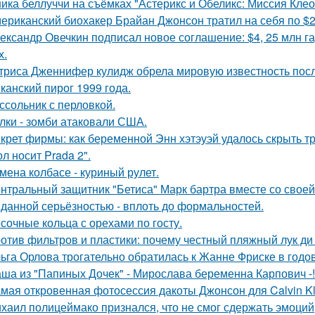
ика беллуччи на съёмках "Астерикс и Обеликс: Миссия Клеоп
ериканский биохакер Брайан Джонсон тратил на себя по $2 
ександр Овечкин подписал новое соглашение: $4, 25 млн га
х.
триса Дженнифер кулидж обрела мировую известность пос
канский пирог 1999 года.
ссольник с перловкой.
лки - зомби атаковали США.
крет фирмы: как беременной Энн хэтэуэй удалось скрыть т
л носит Prada 2".
мена колбасе - куриный рулет.
нтральный защитник "Бетиса" Марк бартра вместе со свое
данной серьёзностью - вплоть до формальностей.
сочные кольца с орехами по госту.
отив фильтров и пластики: почему честный пляжный лук ди 
ьга Орлова трогательно обратилась к Жанне Фриске в годо
ша из "Папиных Дочек" - Мирослава беременна Карпович -!
мая откровенная фотосессия дакоты Джонсон для Calvin Kl
хаил полицеймако признался, что не смог сдержать эмоци