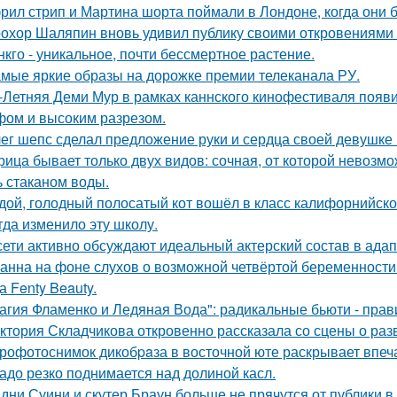
рил стрип и Мартина шорта поймали в Лондоне, когда они 
охор Шаляпин вновь удивил публику своими откровениями о
нкго - уникальное, почти бессмертное растение.
мые яркие образы на дорожке премии телеканала РУ.
-Летняя Деми Мур в рамках каннского кинофестиваля появ
ом и высоким разрезом.
ег шепс сделал предложение руки и сердца своей девушке
рица бывает только двух видов: сочная, от которой невозмо
ь стаканом воды.
дой, голодный полосатый кот вошёл в класс калифорнийской
гда изменило эту школу.
сети активно обсуждают идеальный актерский состав в ада
анна на фоне слухов о возможной четвёртой беременности 
а Fenty Beauty.
агия Фламенко и Ледяная Вода": радикальные бьюти - прав
ктория Складчикова откровенно рассказала со сцены о раз
рофотоснимок дикобpaза в восточной юте раскрывает впеч
адо резко поднимается над долиной касл.
дни Суини и скутер Браун больше не прячутся от публики в 