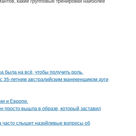
иантов, какие групповые тренировки наиболее
а была на всё, чтобы получить роль.
 с 35-летним австралийским манекенщиком дуги
ии и Европе.
он просто вышла в образе, который заставил
 часто слышит назойливые вопросы об