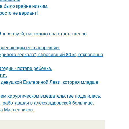
ов было крайне низким.
росто не вариант!
нн хэтэуэй, настолько она ответственно
озревающим её в анорексии.
ривого зеркала", сбросивший 80 кг, откровенно
гедии - потере ребёнка.
и".
й девушкой Екатериной Леви, которая младше
ем хирургическом вмешательстве поделилась.
а, работавшая в александровской больнице.
ма Масленников.