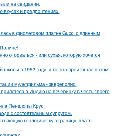
были на свидании.
 вкусах и предпочтениях.
илась в фиолетовом платье Gucci с длинным
 Полине!
жно оторваться - или сухая, которую хочется
 школы в 1952 году, и то, что произошло потом,
птации мультфильма - звереполис.
прилетела в Индию на вечеринку в честь своего
ила Пенелопы Крус.
воде с состоятельным супругом.
атляющую геологическую границу: плато
соцсетях.