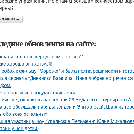
образие упражнений. Но с таким большим количеством вар
ярны?
ь дальше →
ледние обновления на сайте:
шали, что есть перед сном - это зло?
 же хороша энн хэтэуэй!
пробах к фильму "Морозко" я была полна решимости и готов
здa сериала "Дневники Вампира" Нина добрев встречается
ефом.
все полезные продукты одинаковы.
сийские дзюдоисты завоевали 26 медалей на турнирах в Аз
а все обсуждали наряды зендеи и Энн хэтэуэй, Шарлиз тер
ь обо всех остальных.
шая участница шоу "Уральские Пельмени" Юлия Михалкова
твии у неё детей.