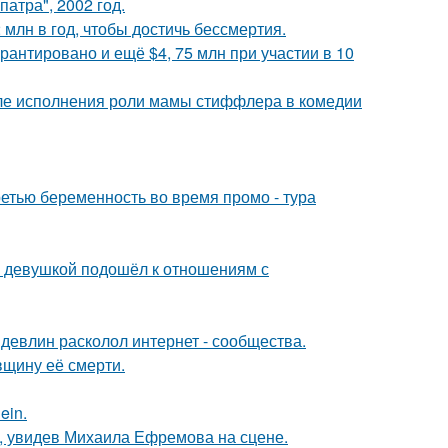
атра", 2002 год.
млн в год, чтобы достичь бессмертия.
рантировано и ещё $4, 75 млн при участии в 10
ле исполнения роли мамы стиффлера в комедии
ретью беременность во время промо - тура
й девушкой подошёл к отношениям с
девлин расколол интернет - сообщества.
вщину её смерти.
ein.
й, увидев Михаила Ефремова на сцене.