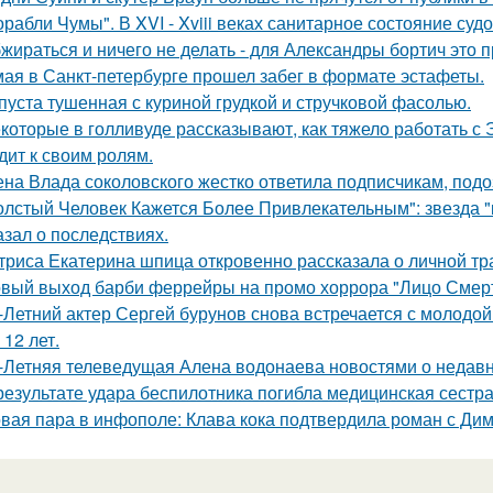
орабли Чумы". В XVI - Xviii веках санитарное состояние суд
жираться и ничего не делать - для Александры бортич это п
мая в Санкт-петербурге прошел забег в формате эстафеты.
пуста тушенная с куриной грудкой и стручковой фасолью.
которые в голливуде рассказывают, как тяжело работать с Э
дит к своим ролям.
на Влада соколовского жестко ответила подписчикам, под
олстый Человек Кажется Более Привлекательным": звезда "к
азал о последствиях.
триса Екатерина шпица откровенно рассказала о личной тра
вый выход барби феррейры на промо хоррора "Лицо Смерт
-Летний актер Сергей бурунов снова встречается с молодо
 12 лет.
-Летняя телеведущая Алена водонаева новостями о недавн
результате удара беспилотника погибла медицинская сестр
вая пара в инфополе: Клава кока подтвердила роман с Ди