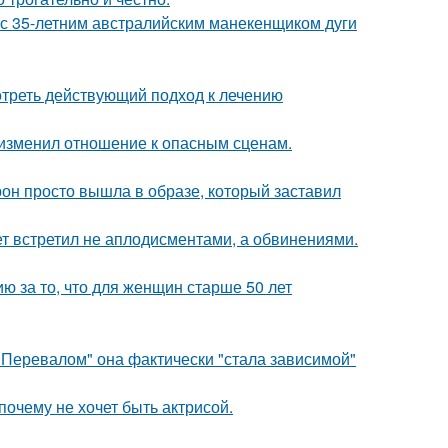
 с 35-летним австралийским манекенщиком дуги
треть действующий подход к лечению
у изменил отношение к опасным сценам.
рон просто вышла в образе, который заставил
ет встретил не аплодисментами, а обвинениями.
 за то, что для женщин старше 50 лет
 Перевалом" она фактически "стала зависимой"
почему не хочет быть актрисой.