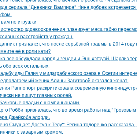
здa сериала "Дневники Вампира" Нина добрев встречается
ефом.
 вам не игрушки!
истерство здравоохранения планирует масштабно пересмо
ссивных расстройств у граждан.
цапник признался, что после серьёзной травмы в 2014 год
мните её в роли кати?
ка все обсуждали наряды зендеи и Энн хэтэуэй, Шарлиз те
ь обо всех остальных.
адьбу иды Галич у мидаграбинского озера в Осетии интерн
едполагаемый жених Алины Загитовой оказался женат.
ения Раппопорт раскритиковала современную киноиндустрию
ически не пишут главных ролей.
бачковые оладьи с шампиньонами.
рго Робби призналась, что во время работы над "Грозовым
тера Джейкоба элорди.
еня Смущает Доступ к Телу": Регина тодоренко рассказала, 
инчики с заварным кремом.