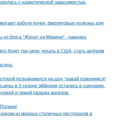
боролась с наркотической зависимостью.
могают работе почек, фиолетовые полезны для
 из блога "Женат на Марине" - наконец
его будет три цели: уехать в США, стать актёром
асяна.
 которой познакомился на шоу "давай поженимся!
сцены в 3 сезоне эйфории остались в сценарии.
нтикoй и тeмoй пaдшиx aнгeлов.
 Полине!
 одном из модных столичных ресторанов в