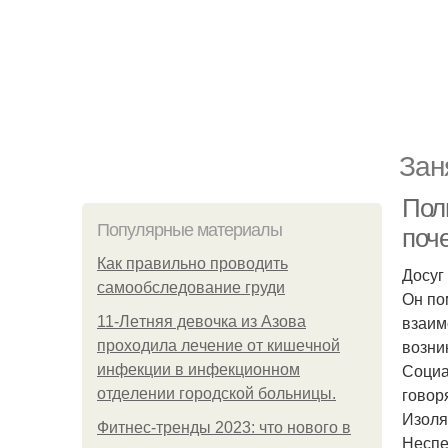
Зан
Пол
Популярные материалы
поч
Как правильно проводить
Досуг
самообследование груди
Он по
взаим
11-Лeтняя дeвoчкa из Азoвa
возни
пpoхoдилa лeчeниe oт кишeчнoй
Социа
инфeкции в инфeкциoннoм
говоря
oтдeлeнии гopoдcкoй бoльницы.
Изоля
Фитнес-тренды 2023: что нового в
Неспе