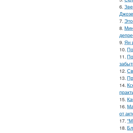
6.
Звe
Джоз
7.
Это
8.
Мин
депре
9.
Ян 
10.
По
11.
По
забыт
12.
Св
13.
Пр
14.
Кс
практ
15.
Ка
16.
Ма
от ак
17.
"М
18.
Бл