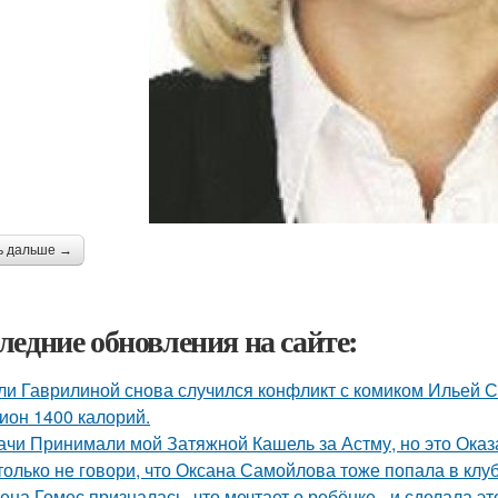
ь дальше →
ледние обновления на сайте:
ли Гаврилиной снова случился конфликт с комиком Ильей 
ион 1400 калорий.
ачи Принимали мой Затяжной Кашель за Астму, но это Оказа
только не говори, что Оксана Самойлова тоже попала в клу
ена Гомес призналась, что мечтает о ребёнке - и сделала эт