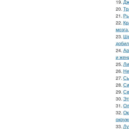
19.
Дж
20.
Тр
21.
Ры
22.
Кр
мозга,
23.
Ше
добил
24.
Ар
и жен
25.
Ли
26.
Не
27.
Сы
28.
Си
29.
Сe
30.
Эт
31.
Ол
32.
Ок
окруж
33.
Лу