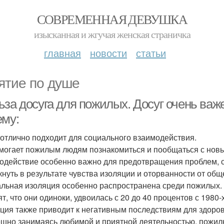
СОВРЕМЕННАЯ ДЕВУШКА
изысканная и жгучая женская страничка
главная
новости
статьи
ятие по душе
ьза досуга для пожилых. Досуг очень важ
ему:
 отлично подходит для социального взаимодействия.
могает пожилым людям познакомиться и пообщаться с нов
одействие особенно важно для предотвращения проблем, с
кнуть в результате чувства изоляции и оторванности от общ
льная изоляция особенно распространена среди пожилых. 
т, что они одиноки, удвоилась с 20 до 40 процентов с 1980-х
ция также приводит к негативным последствиям для здоров
шно занимаясь любимой и приятной деятельностью, пожил