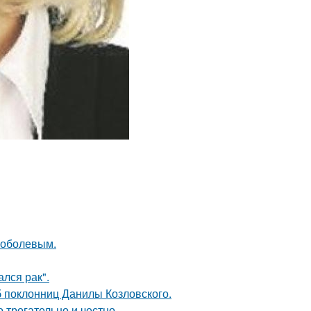
Соболевым.
лся рак".
б поклонниц Данилы Козловского.
о трогательно и честно.