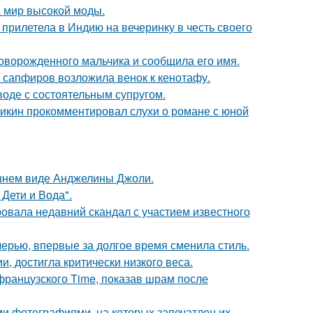
 мир высокой моды.
прилетела в Индию на вечеринку в честь своего
оворожденного мальчика и сообщила его имя.
з сапфиров возложила венок к кенотафу.
воде с состоятельным супругом.
ликин прокомментировал слухи о романе с юной
шнем виде Анджелины Джоли.
Дети и Вода".
вала недавний скандал с участием известного
черью, впервые за долгое время сменила стиль.
, достигла критически низкого веса.
французского Time, показав шрам после
ми фотографиями, на которых запечатлен их