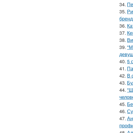
34.
Пе
35.
Ри
бренд
36.
Ка
37.
Ке
38.
Ви
39.
"М
девуш
40.
5 
41.
Па
42.
В 
43.
Бу
44.
"Ш
челов
45.
Бе
46.
Су
47.
Ан
профи
48.
Ал