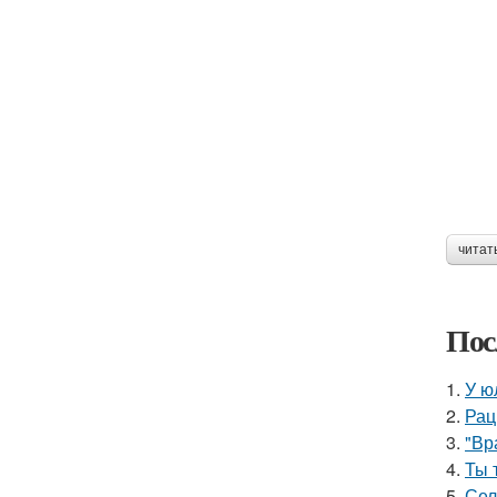
читат
Пос
1.
У ю
2.
Рац
3.
"Вр
4.
Ты 
5.
Сел