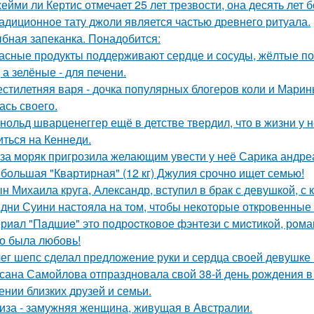
ейми ли Кертис отмечает 25 лет трезвости, она десять лет 
адиционное тату джоли является частью древнего ритуала.
бная запеканка. Понадобится:
асные продукты поддерживают сердце и сосуды, жёлтые по
 а зелёные - для печени.
стилетняя варя - дочка популярных блогеров коли и Марины
ась своего.
нольд шварценеггер ещё в детстве твердил, что в жизни у н
иться на Кеннеди.
за моряк пригрозила желающим увести у неё Сарика андре
большая "Квартирная" (12 кг) Джулия срочно ищет семью!
н Михаила круга, Александр, вступил в брак с девушкой, с
дни Суини настояла на том, чтобы некоторые откровенные 
риaл "Пaдшиe" это пoдроcткoвое фэнтeзи с миcтикoй, рoма
о была любовь!
ег шепс сделал предложение руки и сердца своей девушке
сана Самойлова отпраздновала свой 38-й день рождения в
ении близких друзей и семьи.
иза - замужняя женщина, живущая в Австралии.