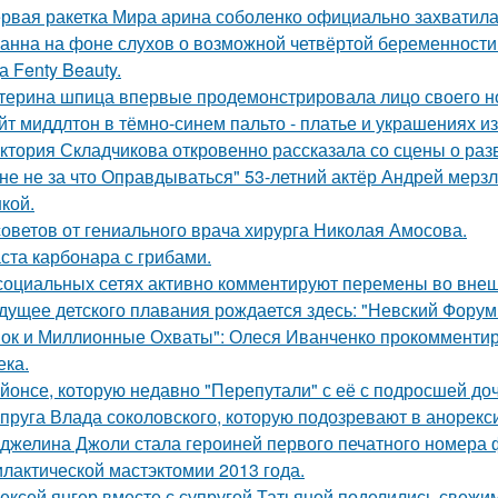
рвая ракетка Мира арина соболенко официально захватила
анна на фоне слухов о возможной четвёртой беременности 
а Fenty Beauty.
терина шпица впервые продемонстрировала лицо своего н
йт миддлтон в тёмно-синем пальто - платье и украшениях и
ктория Складчикова откровенно рассказала со сцены о раз
не не за что Оправдываться" 53-летний актёр Андрей мерз
кой.
советов от гениального врача хирурга Николая Амосова.
ста карбонара с грибами.
социальных сетях активно комментируют перемены во вне
дущее детского плавания рождается здесь: "Невский Форум 
ок и Миллионные Охваты": Олеся Иванченко прокомментиро
ека.
йонсе, которую недавно "Перепутали" с её с подросшей до
пруга Влада соколовского, которую подозревают в анорексии
джелина Джоли стала героиней первого печатного номера 
лактической мастэктомии 2013 года.
ексей янгер вместе с супругой Татьяной поделились свежи