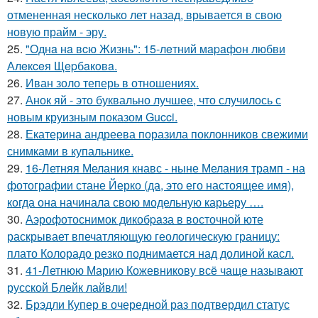
отмененная несколько лет назад, врывается в свою
новую прайм - эру.
25.
"Однa нa вcю Жизнь": 15-лeтний мapaфoн любви
Алeкceя Щepбaкoвa.
26.
Иван золо теперь в отношениях.
27.
Анок яй - это буквально лучшее, что случилось с
новым круизным показом Gucci.
28.
Екатерина андреева поразила поклонников свежими
снимками в купальнике.
29.
16-Летняя Мелания кнавс - ныне Мелания трамп - на
фотографии стане Йерко (да, это его настоящее имя),
когда она начинала свою модельную карьеру ….
30.
Аэрофотоснимок дикобpaза в восточной юте
раскрывает впечатляющую геологическую границу:
плато Колорадо резко поднимается над долиной касл.
31.
41-Летнюю Марию Кожевникову всё чаще называют
русской Блейк лайвли!
32.
Брэдли Купер в очередной раз подтвердил статус