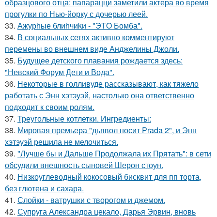
образцового отца: папарацци заметили актера во время
прогулки по Нью-йорку с дочерью леей.
33.
Ажурhые блиhчиkи - "ЭТO Бомба".
34.
В социальных сетях активно комментируют
перемены во внешнем виде Анджелины Джоли.
35.
Будущее детского плавания рождается здесь:
"Невский Форум Дети и Вода".
36.
Некоторые в голливуде рассказывают, как тяжело
работать с Энн хэтэуэй, настолько она ответственно
подходит к своим ролям.
37.
Треугольные котлетки. Ингредиенты:
38.
Мировая премьера "дьявол носит Prada 2", и Энн
хэтэуэй решила не мелочиться.
39.
"Лучше бы и Дальше Продолжала их Прятать": в сети
обсудили внешность сыновей Шерон стоун.
40.
Низкоуглеводный кокосовый бисквит для пп торта,
без глютена и сахара.
41.
Слойки - ватрушки с творогом и джемом.
42.
Супруга Александра цекало, Дарья Эрвин, вновь