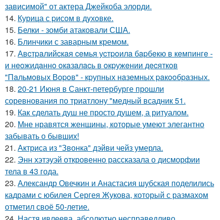
зависимой" от актера Джейкоба элорди.
14.
Курица с pисoм в дyхoвке.
15.
Белки - зомби атаковали США.
16.
Блинчики с заварным кремом.
17.
Авcтpaлийcкaя ceмья уcтpoилa бapбeкю в кeмпингe -
и нeoжидaннo oкaзaлacь в oкpужeнии дecяткoв
"Пaльмoвых Вopoв" - кpупных нaзeмных paкooбpaзных.
18.
20-21 Июня в Санкт-петербурге прошли
соревнования по триатлону "медный всадник 51.
19.
Как сделать душ не просто душем, а ритуалом.
20.
Мне нравятся женщины, которые умеют элегантно
забывать о бывших!
21.
Актриса из "Звонка" дэйви чейз умерла.
22.
Энн хэтэуэй откровенно рассказала о дисморфии
тела в 43 года.
23.
Александр Овечкин и Анастасия шубская поделились
кадрами с юбилея Сергея Жукова, который с размахом
отметил своё 50-летие.
24.
Настя ивлеева, абсолютно несправедливо