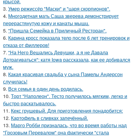
крысой.
3.
Умер режиссёр "Маски" и "царя скорпионов".
4.
Многодетная мать Саша зверева демонстрирует
перерастянутую кожу и канаты мышц.
5.
"Пришла Семейка в Приличный Ресторан".
6.
Карина кросс показала тело после 6 лет тренировок и
отказа от филлеров!
7.
"На Него Вешались Девушки, а я не Давала
Дотрагиваться": катя Iowa рассказала, как ее добивался
муж.
8.
Какая красивая свадьба у сына Памелы Андерсон
случилась!
9.
Вся семья в один день родилась.
10.
Торт "Наполеон". Тесто получилось мягким, легко и
быстро раскатывалось.
11.
Кекс грушевый. Для приготовления понадобится:
12.
Картофель в сливках запечённый.
13.
Марго Робби призналась, что во время работы над
"Грозовым Перевалом" она фактически "стала