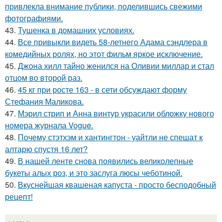
привлекла внимание публики, поделившись свежими
фотографиями.
43.
Тушенка в домашних условиях.
44.
Все привыкли видеть 58-летнего Адама сэндлера в
комедийных ролях, но этот фильм яркое исключение.
45.
Джона хилл тайно женился на Оливии миллар и стал
отцом во второй раз.
46.
45 кг при росте 163 - в сети обсуждают форму
Стефания Маликова.
47.
Мэрил стрип и Анна винтур украсили обложку нового
номера журнала Vogue.
48.
Почему стэтхэм и хантингтон - уайтли не спешат к
алтарю спустя 16 лет?
49.
В нашей ленте снова появились великолепные
букеты алых роз, и это заслуга люсы чеботиной.
50.
Вкуснейшая квашеная капуста - просто бесподобный
рецепт!