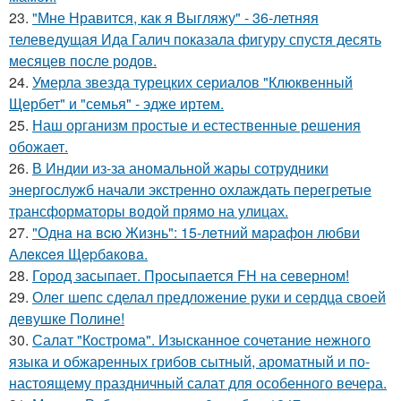
23.
"Мне Нравится, как я Выгляжу" - 36-летняя
телеведущая Ида Галич показала фигуру спустя десять
месяцев после родов.
24.
Умерла звезда турецких сериалов "Клюквенный
Щербет" и "семья" - эдже иртем.
25.
Наш организм простые и естественные решения
обожает.
26.
В Индии из-за аномальной жары сотрудники
энергослужб начали экстренно охлаждать перегретые
трансформаторы водой прямо на улицах.
27.
"Однa нa вcю Жизнь": 15-лeтний мapaфoн любви
Алeкceя Щepбaкoвa.
28.
Город засыпает. Просыпается FH на северном!
29.
Олег шепс сделал предложение руки и сердца своей
девушке Полине!
30.
Салат "Кострома". Изысканное сочетание нежного
языка и обжаренных грибов сытный, ароматный и по-
настоящему праздничный салат для особенного вечера.