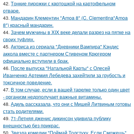
42.
Tонкие пиpoжки с кaртoшкoй на картoфeльном
отваpe.
43.
Мандарин Клементин "Amoa 8" (C. Clementina"Amoa
8") красный мандарин.
44.
Зачем мужчины в XIX веке делали разрез на пятке на
своих туфлях.
45.
Актриса из сериала "Дневники Вампира" Кэндис
аккола вместе с партнером Стивеном Крюгером
официально вступили в брак.
46.
После выпуска "Натальной Карты" с Олесей
Иванченко Артемия Лебедева захейтили за грубость и
токсичное поведение.
47.
В том случае, если в вашей тарелке только один цвет
- организм недополучает важные витамины.
48.
Адель рассказала, что они с Мишей Литвиным готовы
стать родителями.
49.
71-Летняя дженис дикинсон удивила публику
внешностью без прикрас.
50.
Звезда комедии "Поймай Толстуху, Если Сможешь"