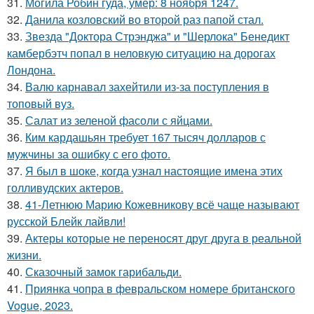
31.
Могила Робин гуда, умер: 8 ноября 1247.
32.
Данила козловский во второй раз папой стал.
33.
Звезда "Доктора Стрэнджа" и "Шерлока" Бенедикт
камбербэтч попал в неловкую ситуацию на дорогах
Лондона.
34.
Валю карнавал захейтили из-за поступления в
топовый вуз.
35.
Салат из зеленой фасоли с яйцами.
36.
Ким кардашьян требует 167 тысяч долларов с
мужчины за ошибку с его фото.
37.
Я был в шоке, когда узнал настоящие имена этих
голливудских актеров.
38.
41-Летнюю Марию Кожевникову всё чаще называют
русской Блейк лайвли!
39.
Актеры которые не переносят друг друга в реальной
жизни.
40.
Сказочный замок гарибальди.
41.
Приянка чопра в февральском номере британского
Vogue, 2023.