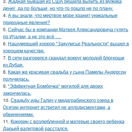
3.
Жадная бывшая из США решила выбить из мужика
денег, да по больше, но что-то пошло не по плану.
4.
А вы знали, что мертвое море хранит уникальные
природные явления?
5.
Сейчас бы в компании Матвея Александровича гулять
по Италии, а не это всё ….
6.
Нашумевший хоррор "Закулисье Реальности" вышел в
хорошем качестве.
7.
В сети разгорелся скандал вокруг молодой блогерши
из Дубая.
8.
Какая же красивая свадьба у сына Памелы Андерсон
получилась.
9.
"Эффектная Бомбочка" могилой для двоих
закончилась.
10.
Свадьбу иды Галич у мидаграбинского озера в
Осетии интернет встретил не аплодисментами, а
обвинениями.
11.
Кокорин с возлюбленной и матерью своего ребенка
Дарьей валитовой расстался.