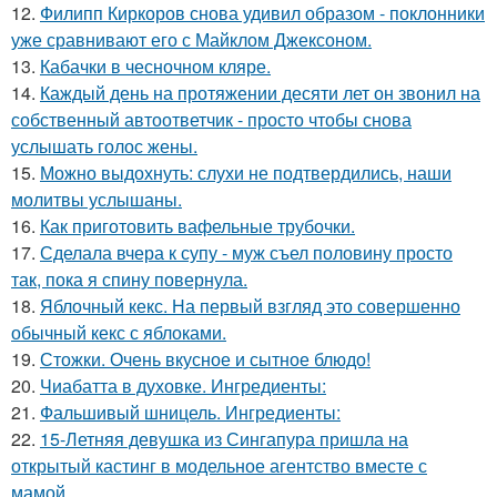
12.
Филипп Киркоров снова удивил образом - поклонники
уже сравнивают его с Майклом Джексоном.
13.
Кабачки в чесночном кляре.
14.
Каждый день на протяжении десяти лет он звонил на
собственный автоответчик - просто чтобы снова
услышать голос жены.
15.
Можно выдохнуть: слухи не подтвердились, наши
молитвы услышаны.
16.
Как приготовить вафельные трубочки.
17.
Сделала вчера к супу - муж съел половину просто
так, пока я спину повернула.
18.
Яблочный кекс. На первый взгляд это совершенно
обычный кекс с яблоками.
19.
Стожки. Очень вкусное и сытное блюдо!
20.
Чиабатта в духовке. Ингредиенты:
21.
Фальшивый шницель. Ингредиенты:
22.
15-Летняя девушка из Сингапура пришла на
открытый кастинг в модельное агентство вместе с
мамой.