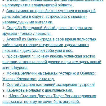
на предприятия владимирской области.
3.
Анна саминь по просьбе кольчугинцев в выходной
день работала в округе, встречалась с людьми -
неравнодушными жителями.
4.
Свадьба Бородиной: белый дресс - код для всех,
кружево - только у невесты.
5.
Алексей из Калининграда в своё время полностью
забил лицо и голову татуировками, сделал много
пирсинга и даже удалил себе уши и нос.
6.
"До свидания! ": Почему любовь успенская жестко
выставила жениха своей дочери и при чем здесь новый
клип Шнурова.
7.
Моника беллуччи на съёмках "Астерикс и Обеликс:
Миссия Клеопатра", 2002 год.
8.
Сергей Лазарев настоящий эксперимент устроил!
9.
Кабачковые оладьи с шампиньонами.
10.
"Меня Смущает Доступ к Телу": Регина тодоренко
рассказала, почему не хочет быть актрисой.