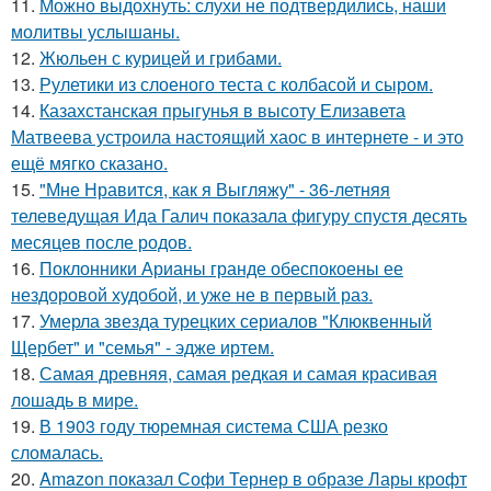
11.
Можно выдохнуть: слухи не подтвердились, наши
молитвы услышаны.
12.
Жюльен с курицей и грибами.
13.
Рулетики из слоеного теста с колбасой и сыром.
14.
Казахстанская прыгунья в высоту Елизавета
Матвеева устроила настоящий хаос в интернете - и это
ещё мягко сказано.
15.
"Мне Нравится, как я Выгляжу" - 36-летняя
телеведущая Ида Галич показала фигуру спустя десять
месяцев после родов.
16.
Поклонники Арианы гранде обеспокоены ее
нездоровой худобой, и уже не в первый раз.
17.
Умерла звезда турецких сериалов "Клюквенный
Щербет" и "семья" - эдже иртем.
18.
Самая древняя, самая редкая и самая красивая
лошадь в мире.
19.
В 1903 году тюремная система США резко
сломалась.
20.
Amazon показал Софи Тернер в образе Лары крофт