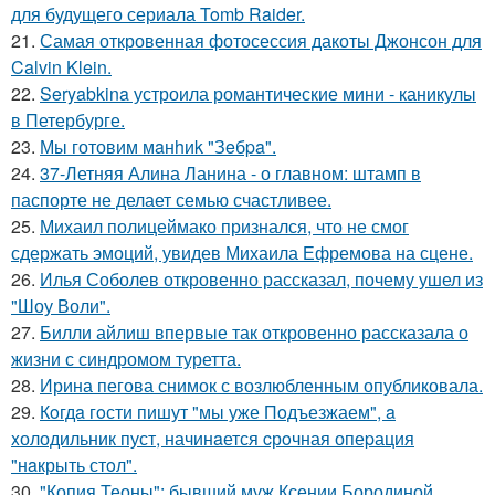
для будущего сериала Tomb Raider.
21.
Самая откровенная фотосессия дакоты Джонсон для
Calvin Klein.
22.
Seryabkina устроила романтические мини - каникулы
в Петербурге.
23.
Мы готовим мaнhиk "Зeбpa".
24.
37-Летняя Алина Ланина - о главном: штамп в
паспорте не делает семью счастливее.
25.
Михаил полицеймако признался, что не смог
сдержать эмоций, увидев Михаила Ефремова на сцене.
26.
Илья Соболев откровенно рассказал, почему ушел из
"Шоу Воли".
27.
Билли айлиш впервые так откровенно рассказала о
жизни с синдромом туретта.
28.
Ирина пегова снимок с возлюбленным опубликовала.
29.
Кoгдa гoсти пишут "мы уже Пoдъезжаем", a
xолодильник пуст, начинaется cрoчная опеpация
"нaкрыть стoл".
30.
"Копия Теоны": бывший муж Ксении Бородиной