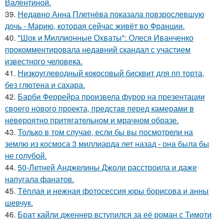
Валентиной.
39.
Недавно Анна Плетнёва показала повзрослевшую
дочь - Марию, которая сейчас живёт во Франции.
40.
"Шок и Миллионные Охваты": Олеся Иванченко
прокомментировала недавний скандал с участием
известного человека.
41.
Низкоуглеводный кокосовый бисквит для пп торта,
без глютена и сахара.
42.
Барби Феррейра произвела фурор на презентации
своего нового проекта, представ перед камерами в
невероятно притягательном и мрачном образе.
43.
Только в том случае, если бы вы посмотрели на
землю из космоса 3 миллиарда лет назад - она была бы
не голубой.
44.
50-Летней Анджелины Джоли расстроила и даже
напугала фанатов.
45.
Тёплая и нежная фотосессия юры борисова и анны
шевчук.
46.
Брат кайли дженнер вступился за её роман с Тимоти