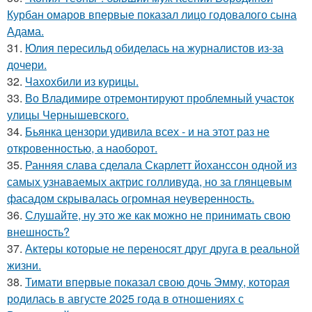
Курбан омаров впервые показал лицо годовалого сына
Адама.
31.
Юлия пересильд обиделась на журналистов из-за
дочери.
32.
Чахохбили из курицы.
33.
Во Владимире отремонтируют проблемный участок
улицы Чернышевского.
34.
Бьянка цензори удивила всех - и на этот раз не
откровенностью, а наоборот.
35.
Ранняя слава сделала Скарлетт йоханссон одной из
самых узнаваемых актрис голливуда, но за глянцевым
фасадом скрывалась огромная неуверенность.
36.
Слушайте, ну это же как можно не принимать свою
внешность?
37.
Актеры которые не переносят друг друга в реальной
жизни.
38.
Тимати впервые показал свою дочь Эмму, которая
родилась в августе 2025 года в отношениях с