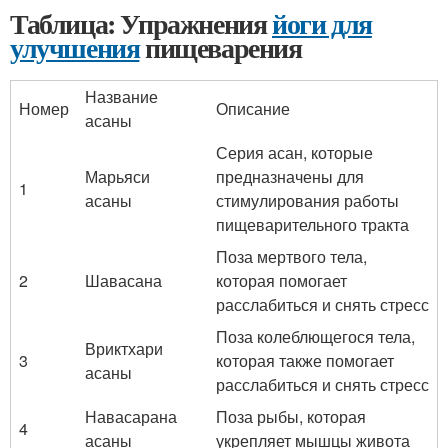
Таблица: Упражнения
йоги для
улучшения
пищеварения
Название
Номер
Описание
асаны
Серия асан, которые
Марьяси
предназначены для
1
асаны
стимулирования работы
пищеварительного тракта
Поза мертвого тела,
2
Шавасана
которая помогает
расслабиться и снять стресс
Поза колеблющегося тела,
Вриктхари
3
которая также помогает
асаны
расслабиться и снять стресс
Навасарана
Поза рыбы, которая
4
асаны
укрепляет мышцы живота