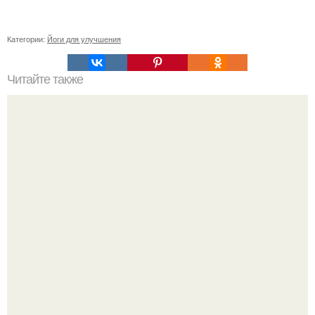
Категории:
Йоги для улучшения
Читайте также
Возвращение к нормальной жизни: как справиться с
пост-пандемическими изменениями