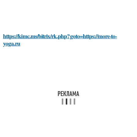
https://kimc.ms/bitrix/rk.php?goto=https://more-to-
yoga.ru