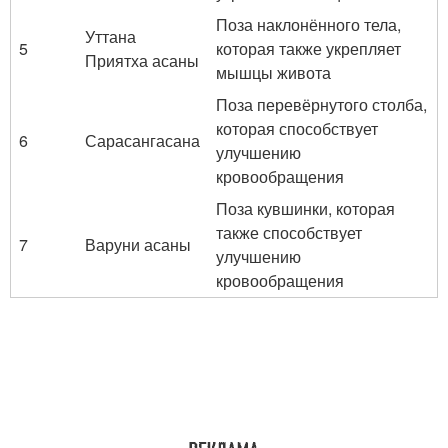
Поза наклонённого тела,
Уттана
5
которая также укрепляет
Приятха асаны
мышцы живота
Поза перевёрнутого столба,
которая способствует
6
Сарасангасана
улучшению
кровообращения
Поза кувшинки, которая
также способствует
7
Варуни асаны
улучшению
кровообращения