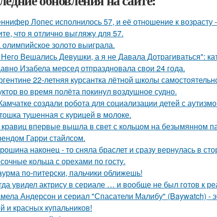
ледние обновления на сайте:
ннифер Лопес исполнилось 57, и её отношение к возрасту 
ите, что я отлично выгляжу для 57.
 олимпийское золото выиграла.
 Него Вешались Девушки, а я не Давала Дотрагиваться": кат
авно Изабела мерсед отпраздновала свои 24 года.
ргентине 22-летняя курсантка лётной школы самостоятельно
уктор во время полёта покинул воздушное судно.
Камчатке создали робота для социализации детей с аутизмо
тошка тушенная с курицей в молоке.
 кравиц впервые вышла в свет с кольцом на безымянном п
ендом Гарри стайлсом.
рошина наконец - то сняла браслет и сразу вернулась в стор
сочные кольца с орехами по госту.
урма по-питерски, пальчики оближешь!
гда увидел актрису в сериале … и вообще не был готов к ре
мела Андерсон и сериал "Спасатели Малибу" (Baywatch) - э
й и красных купальников!