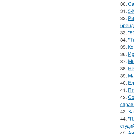
30.
Са
31.
5-
32.
Ри
бренд
33.
"8
34.
"Т
35.
Ко
36.
Ир
37.
Мы
38.
Не
39.
Ма
40.
Ел
41.
Пт
42.
Со
справ
43.
За
44.
"П
студи
45.
Ан