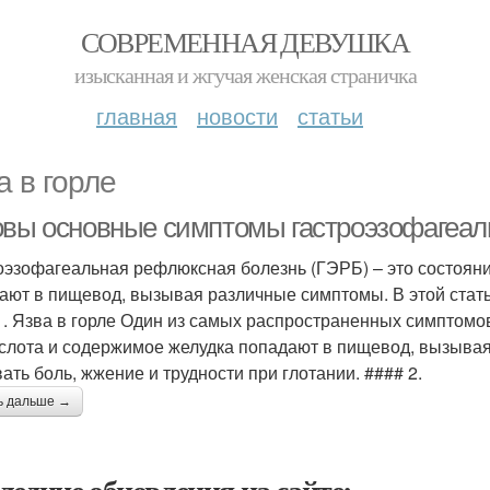
СОВРЕМЕННАЯ ДЕВУШКА
изысканная и жгучая женская страничка
главная
новости
статьи
а в горле
овы основные симптомы гастроэзофагеал
оэзофагеальная рефлюксная болезнь (ГЭРБ) – это состояни
ают в пищевод, вызывая различные симптомы. В этой ста
1. Язва в горле Один из самых распространенных симптомов
ислота и содержимое желудка попадают в пищевод, вызывая
ать боль, жжение и трудности при глотании. #### 2.
ь дальше →