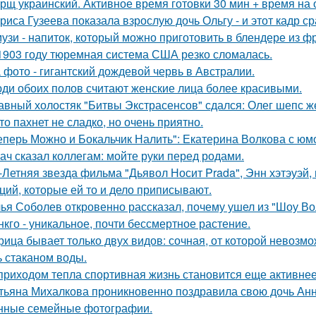
рщ украинский. Активное время готовки 30 мин + время на
риса Гузеева показала взрослую дочь Ольгу - и этот кадр с
узи - напиток, который можно приготовить в блендере из фр
1903 году тюремная система США резко сломалась.
 фото - гигантский дождевой червь в Австралии.
ди обоих полов считают женские лица более красивыми.
авный холостяк "Битвы Экстрасенсов" сдался: Олег шепс ж
то пахнет не сладко, но очень приятно.
еперь Можно и Бокальчик Налить": Екатерина Волкова с юм
ач сказал коллегам: мойте руки перед родами.
-Летняя звезда фильма "Дьявол Носит Prada", Энн хэтэуэй
ций, которые ей то и дело приписывают.
ья Соболев откровенно рассказал, почему ушел из "Шоу Во
нкго - уникальное, почти бессмертное растение.
рица бывает только двух видов: сочная, от которой невозмо
ь стаканом воды.
приходом тепла спортивная жизнь становится еще активнее -
тьяна Михалкова проникновенно поздравила свою дочь Анн
нные семейные фотографии.