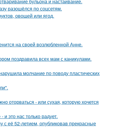
 отваривание бульона и настаивание.
разу разошёлся по соцсетям.
уктов, овощей или ягод.
енится на своей возлюбленной Анне.
ором поздравила всех мам с каникулами.
, нарушила молчание по поводу пластических
ли".
жно оторваться - или сухая, которую хочется
 и это нас только радует.
у с её 52-летием, опубликовав прекрасные