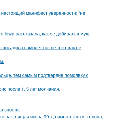
- настоящий манифест уверенности: "не
я Iowa рассказала, как ее добивался муж.
 посадила самолёт после того, как её
м.
альце, тем самым подтвердив помолвку с
ис после 1, 5 лет молчания.
альности.
то настоящая икона 90-х, символ эпохи, солнца,