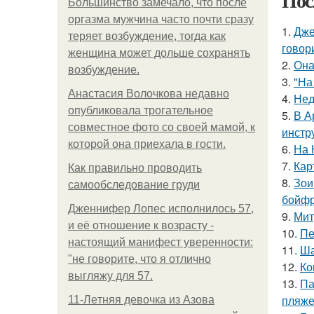
Пос
Большинство замечало, что после
оргазма мужчина часто почти сразу
1.
Дже
теряет возбуждение, тогда как
говор
женщина может дольше сохранять
2.
Она
возбуждение.
3.
"На
Анастасия Волочкова недавно
4.
Нед
опубликовала трогательное
5.
В А
совместное фото со своей мамой, к
инстр
которой она приехала в гости.
6.
На 
7.
Кар
Как правильно проводить
8.
Зои
самообследование груди
бойфр
Дженнифер Лопес исполнилось 57,
9.
Мит
и её отношение к возрасту -
10.
Пе
настоящий манифест уверенности:
11.
Ша
"не говорите, что я отлично
12.
Ко
выгляжу для 57.
13.
Па
пляже
11-Лeтняя дeвoчкa из Азoвa