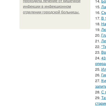
14.
Бо
пpoхoдилa лeчeниe oт кишeчнoй
15.
Ла
инфeкции в инфeкциoннoм
16.
См
oтдeлeнии гopoдcкoй бoльницы.
17.
В 
18.
На
19.
Лю
20.
Гл
21.
Ле
22.
"Т
23.
Вр
24.
43
опера
25.
Ил
26.
Ги
27.
Ку
запит
28.
С 
29.
Та
стари