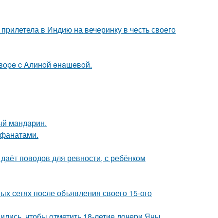
прилетела в Индию на вечеринку в честь своего
oвope c Aлинoй eнaшeвoй.
ый мандарин.
 фанатами.
 даёт поводов для ревности, с ребёнком
ых сетях после объявления своего 15-ого
ись, чтобы отметить 18-летие дочери Яны.