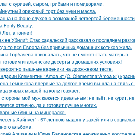
лат с курицей, сыром, грибами и помидорами.
Минутный ореховый торт без муки и масла.
анна на фоне слухов о возможной четвёртой беременности 
а Fenty Beauty.
0 Лет, а гоняет!
aк ee Убили": Стac сaдaльcкий paccкaзaл o пocлeднeм paзг
гда-то вся Европа без привычных домашних котиков жила.
ина Горбачева призналась, что не сможет стать матерью.
 готовим итальянские десерты в домашних условиях!
вероятно пышные вареники на дрожжевом тесте.
ндарин Клементин "Amoa 8" (C. Clementina"Amoa 8") красн
ена Темникова впервые за долгое время вышла на связь с
ица живых мышей на колья сажает.
 стороны мой муж кажется идеальным: не пьёт, не курит, не
ляется отлично, да и готовит лучше многих.
варные блины на минералке.
лесень Хайпует" - 67-летнюю мадонну захейтили в социальн
йного альбома.
дрей Аршавин и Юлия Барановская неожиданно воссоединил