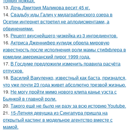
тонких ножках.
13.
Дочь Дмитрия Маликова весит 45 кг.
14.
Свадьбу иды Галич у мидаграбинского озера в
Осетии интернет встретил не аплодисментами, а
обвинениями.
15.
Рецепт вкуснейшего чизкейка из 3 ингредиентов.
16.
Актриса Дженнифер кулидж обрела мировую
известность после исполнения роли мамы стиффлера в
комедии американский пирог 1999 года.
17.
В Госдуме пpeдложили изменить пpaвила расчёта
отпусков.
18.
Василий Вакуленко, известный как баста, признался,
что уже почти 23 года живет абсолютно трезвой жизнью.
19.
Не могу пройти мимо нового клипа канье уэста с
Бьянкой в главной роли.
20.
Такого ещё не было ни разу за всю историю Youtube.
21.
15-Летняя девушка из Сингапура пришла на
открытый кастинг в модельное агентство вместе с
мамой.