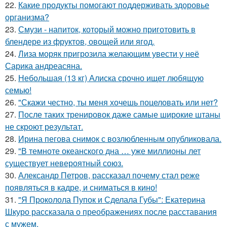
22.
Какие продукты помогают поддерживать здоровье
организма?
23.
Смузи - напиток, который можно приготовить в
блендере из фруктов, овощей или ягод.
24.
Лиза моряк пригрозила желающим увести у неё
Сарика андреасяна.
25.
Небольшая (13 кг) Алиска срочно ищет любящую
семью!
26.
"Скажи честно, ты меня хочешь поцеловать или нет?
27.
После таких тренировок даже самые широкие штаны
не скроют результат.
28.
Ирина пегова снимок с возлюбленным опубликовала.
29.
"В темноте океанского дна … уже миллионы лет
существует невероятный союз.
30.
Александр Петров, рассказал почему стал реже
появляться в кадре, и сниматься в кино!
31.
"Я Проколола Пупок и Сделала Губы": Екатерина
Шкуро рассказала о преображениях после расставания
с мужем.