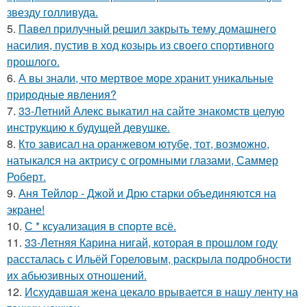
звезду голливуда.
5.
Павел прилучный решил закрыть тему домашнего
насилия, пустив в ход козырь из своего спортивного
прошлого.
6.
А вы знали, что мертвое море хранит уникальные
природные явления?
7.
33-Летний Алекс выкатил на сайте знакомств целую
инструкцию к будущей девушке.
8.
Кто зависал на оранжевом ютубе, тот, возможно,
натыкался на актрису с огромными глазами, Саммер
Роберт.
9.
Аня Тейлор - Джой и Дрю старки объединяются на
экране!
10.
С * ксуализация в спорте всё.
11.
33-Летняя Карина нигай, которая в прошлом году
рассталась с Ильёй Гореловым, раскрыла подробности
их абьюзивных отношений.
12.
Исхудавшая жена цекало врывается в нашу ленту на