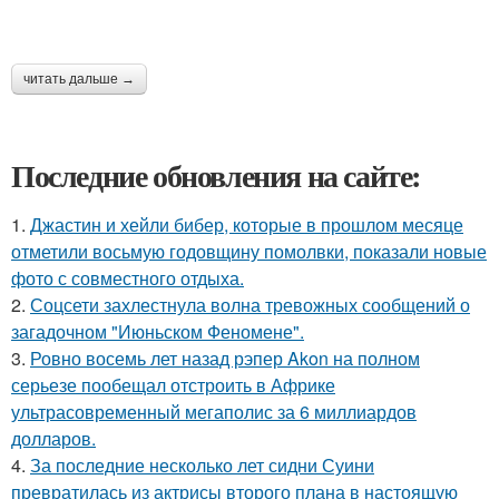
читать дальше →
Последние обновления на сайте:
1.
Джастин и хейли бибер, которые в прошлом месяце
отметили восьмую годовщину помолвки, показали новые
фото с совместного отдыха.
2.
Соцсети захлестнула волна тревожных сообщений о
загадочном "Июньском Феномене".
3.
Ровно восемь лет назад рэпер Akon на полном
серьезе пообещал отстроить в Африке
ультрасовременный мегаполис за 6 миллиардов
долларов.
4.
За последние несколько лет сидни Суини
превратилась из актрисы второго плана в настоящую