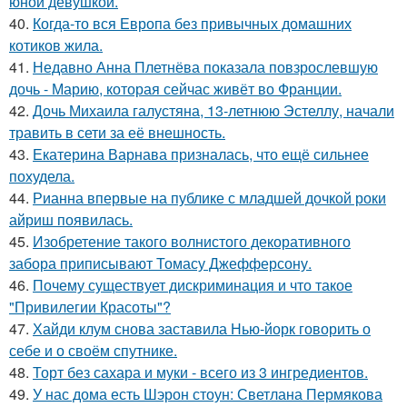
юной девушкой.
40.
Когда-то вся Европа без привычных домашних
котиков жила.
41.
Недавно Анна Плетнёва показала повзрослевшую
дочь - Марию, которая сейчас живёт во Франции.
42.
Дочь Михаила галустяна, 13-летнюю Эстеллу, начали
травить в сети за её внешность.
43.
Екатерина Варнава призналась, что ещё сильнее
похудела.
44.
Рианна впервые на публике с младшей дочкой роки
айриш появилась.
45.
Изобретение такого волнистого декоративного
забора приписывают Томасу Джефферсону.
46.
Почему существует дискриминация и что такое
"Привилегии Красоты"?
47.
Хайди клум снова заставила Нью-йорк говорить о
себе и о своём спутнике.
48.
Торт без сахара и муки - всего из 3 ингредиентов.
49.
У нас дома есть Шэрон стоун: Светлана Пермякова