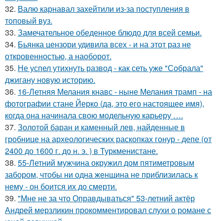
32.
Валю карнавал захейтили из-за поступления в
топовый вуз.
33.
Замечательное обеденное блюдо для всей семьи.
34.
Бьянка цензори удивила всех - и на этот раз не
откровенностью, а наоборот.
35.
Не успел утихнуть развод - как сеть уже "Собрала"
джигану новую историю.
36.
16-Летняя Мелания кнавс - ныне Мелания трамп - на
фотографии стане Йерко (да, это его настоящее имя),
когда она начинала свою модельную карьеру ….
37.
Золотой баран и каменный лев, найденные в
гробнице на археологических раскопках гонур - депе (от
2400 до 1600 г. до н. э. ) в Туркменистане.
38.
55-Летний мужчина окружил дом пятиметровым
забором, чтобы ни одна женщина не приблизилась к
нему - он боится их до смерти.
39.
"Мне не за что Оправдываться" 53-летний актёр
Андрей мерзликин прокомментировал слухи о романе с