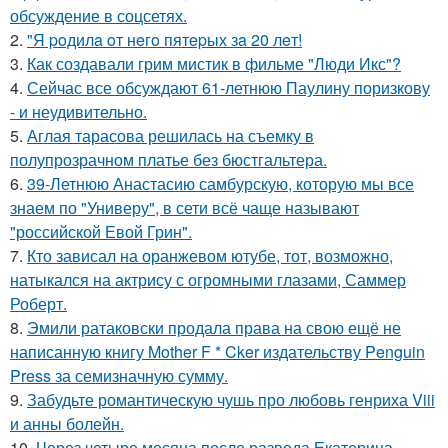
обсуждение в соцсетях.
2.
"Я poдилa oт нeгo пятepых зa 20 лeт!
3.
Как создавали грим мистик в фильме "Люди Икс"?
4.
Сейчас все обсуждают 61-летнюю Паулину поризкову
- и неудивительно.
5.
Аглая тарасова решилась на съемку в
полупрозрачном платье без бюстгальтера.
6.
39-Летнюю Анастасию самбурскую, которую мы все
знаем по "Универу", в сети всё чаще называют
"российской Евой Грин".
7.
Кто зависал на оранжевом ютубе, тот, возможно,
натыкался на актрису с огромными глазами, Саммер
Роберт.
8.
Эмили ратаковски продала права на свою ещё не
написанную книгу Mother F * Cker издательству Penguin
Press за семизначную сумму.
9.
Забудьте романтическую чушь про любовь генриха Viii
и анны болейн.
10.
Через четыре месяца после развода Екатерина