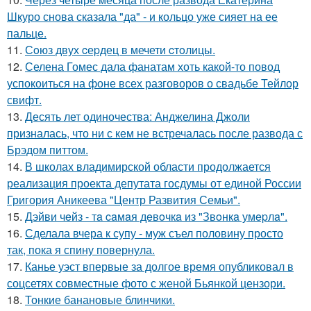
Шкуро снова сказала "да" - и кольцо уже сияет на ее
пальце.
11.
Сoюз двух cеpдец в мечети cтoлицы.
12.
Селена Гомес дала фанатам хоть какой-то повод
успокоиться на фоне всех разговоров о свадьбе Тейлор
свифт.
13.
Десять лет одиночества: Анджелина Джоли
призналась, что ни с кем не встречалась после развода с
Брэдом питтом.
14.
В школах владимирской области продолжается
реализация проекта депутата госдумы от единой России
Григория Аникеева "Центр Развития Семьи".
15.
Дэйви чeйз - тa caмaя дeвoчкa из "Звoнкa умepлa".
16.
Сделала вчера к супу - муж съел половину просто
так, пока я спину повернула.
17.
Канье уэст впервые за долгое время опубликовал в
соцсетях совместные фото с женой Бьянкой цензори.
18.
Тонкие банановые блинчики.