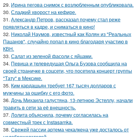
29.
Ирина пегова снимок с возлюбленным опубликовала.
30.
Сладкий хворост на кефире.
31.
Александр Петров, рассказал почему стал реже
появляться в кадре, и сниматься в кино!
32.
Николай Наумов, известный как Колян из "Реальных
Пацанов", случайно попал в кино благодаря участию в
КВН.
33.
Салат из зеленой фасоли с яйцами.
34.
Певица и телеведущая Ольга Бузова сообщила на
своей страничке в соцсети, что посетила концерт группы
"Тату" в Мексике.
35.
Ким кардашьян требует 167 тысяч долларов с
мужчины за ошибку с его фото.
36.
Дочь Михаила галустяна, 13-летнюю Эстеллу, начали
травить в сети за её внешность.
37.
Лолита объяснила, почему согласилась на
совместный трек с Instasamka.
38.
Свежей пассии артема чекалкена уже досталось от
недоброжелателей.