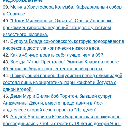
39.
Могила Христофора Колумба, Кафедральныи собор
в Севилье.
40.
"Шок и Миллионные Охваты": Олеся Иванченко
прокомментировала недавний скандал с участием
известного человека.
41.
Супруга Влада соколовского, которую подозревают в
анорексии, достигла критически низкого веса.
42.
Как в 45 чувствовать себя лучше, чем в 35?
43.
Звезда "Игры Престолов" Эмилия Кларк на пороге
40-летия выбирает путь естественной красоты.
44.
Шокирующий рацион фигуристки перед олимпиадой
состоял лишь из энергетика, пары конфет и йогурта с
одной ягодой.
45.
Деми Мур и Билли боб Торнтон, бывший супруг
Анджелины Джоли, вместе представили в Лос-
анджелесе второй сезон проекта "Лэндмен".
46.
Андрей Аршавин и Юлия Барановская неожиданно
воссоединились, чтобы отметить 18-летие дочери Яны.