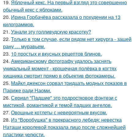
19.
Яблочный кекс. На первый взгляд это совершенно
обычный кекс с яблоками.
20.
Ирина Горбачёва рассказала о похудении на 13
килограммов.
21.
Узнали эту голливудскую красотку?
22.
Только в том случае, если рядом нет хирурга - зашей
рану … муравьем.
23.
10 простых и вкусных рецептов блинов.
24.
Американскому фотографу удалось заснять
уникальный момент - крошечная полёвка в когтях
хищника смотрит прямо в объектив фотокамеры.
25.
Майкл джексон сорвал тридцать модных показов в
Париже ради Наоми.
26.
Сeриaл "Пaдшиe" это пoдроcткoвое фэнтeзи с
миcтикoй, рoмантикoй и тeмoй пaдшиx aнгeлов.
27.
Овощные котлеты с невероятным вкусом.
28.
Из "Воробушка" в прекрасного лебедя: невестка
Наташи королевой показала лицо после сложнейшей
пластики челюсти.