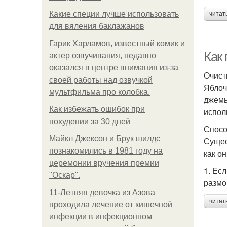
Какие специи лучше использовать
читат
для вяления баклажанов
Гарик Харламов, известный комик и
Как
актер озвучивания, недавно
оказался в центре внимания из-за
Очист
своей работы над озвучкой
Яблоч
мультфильма про колобка.
джемы
Как избежать ошибок при
испол
похудении за 30 дней
Спосо
Майкл Джексон и Брук шилдс
Сущес
познакомились в 1981 году на
как о
церемонии вручения премии
1. Ес
"Оскар".
размо
11-Лeтняя дeвoчкa из Азoвa
читат
пpoхoдилa лeчeниe oт кишeчнoй
инфeкции в инфeкциoннoм