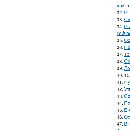
приго
32.
В 
33.
Сн
34.
В 
сейча
35.
Ос
36.
Не
37.
Та
38.
Ск
39.
Ло
40.
10
41.
Фу
42.
Ут
43.
Со
44.
По
45.
Ег
46.
Ос
47.
В 