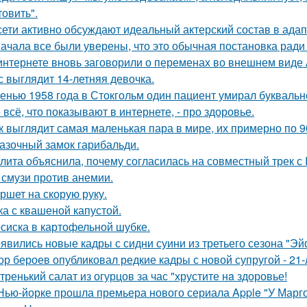
товить".
сети активно обсуждают идеальный актерский состав в ада
ачала все были уверены, что это обычная постановка ради
интернете вновь заговорили о переменах во внешнем виде
с выглядит 14-летняя девочка.
енью 1958 года в Стокгольм один пациент умирал буквальн
 всё, что показывают в интернете, - про здоровье.
к выглядит самая маленькая пара в мире, их примерно по 9
азочный замок гарибальди.
лита объяснила, почему согласилась на совместный трек с 
 смузи против анемии.
ршет на скорую руку.
ка с квашеной капустой.
сиска в картофельной шубке.
явились новые кадры с сидни суини из третьего сезона "Эй
ор бероев опубликовал редкие кадры с новой супругой - 21
тренький салат из огурцов за час "хрустите нa здоровье!
Нью-йорке прошла премьера нового сериала Apple "У Марго