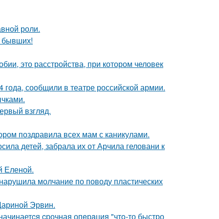
авной роли.
о бывших!
бии, это расстройства, при котором человек
 года, сообщили в театре российской армии.
чками.
первый взгляд.
ором поздравила всех мам с каникулами.
сила детей, забрала их от Арчила геловани к
й Еленой.
, нарушила молчание по поводу пластических
Дариной Эрвин.
 начинаетcя cрочная опeрaция "чтo-то быстро