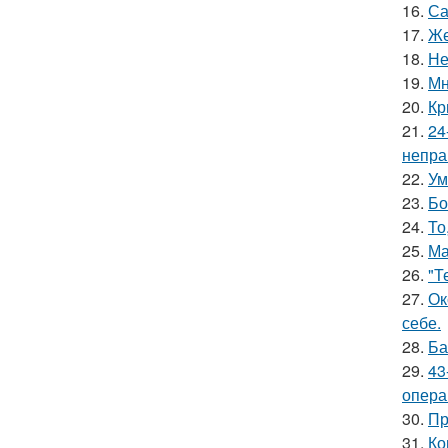
16.
Са
17.
Же
18.
Не
19.
Мн
20.
Кр
21.
24
непра
22.
Ум
23.
Бо
24.
То
25.
Ма
26.
"Т
27.
Ок
себе.
28.
Ба
29.
43
опера
30.
Пр
31.
Ко