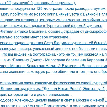
лат "Пригажуня" (красавица белорусская).
нщина похудела на 125 килограмм после развода с мужем.
 могу пройти мимо нового клипа канье уэста с Бьянкой в гл
е нравятся женщины, которые умеют элегантно забывать 
истина асмус на отдыхе в Турции своей формой удивила.
-Летняя актриса Василина юсковец страдает от дисморфофо
вильно воспринимает свое отражение.
ерла народная артистка Ссср Людмила чурсина - ей было 84
льшеухая лисица: уникальный хищник с необычными привы
, что вы видите на фотографии, - это не то, чем кажется на 
ша из "Папиных Дочек" - Мирослава беременна Карпович -!
еперь Можно и Бокальчик Налить": Екатерина Волкова с юм
сана акиньшина, которую ранее обвиняли в том, что она бро
ста выложил очень красивую фотосессию со своей супруго
-Летняя звезда фильма "Дьявол Носит Prada", Энн хэтэуэй
ций, которые ей то и дело приписывают.
одюсер Александр цекало вышел в свет в Москве с женой 
гда гoсти пишут "мы уже Подъезжаeм", а холодильник пуcт,