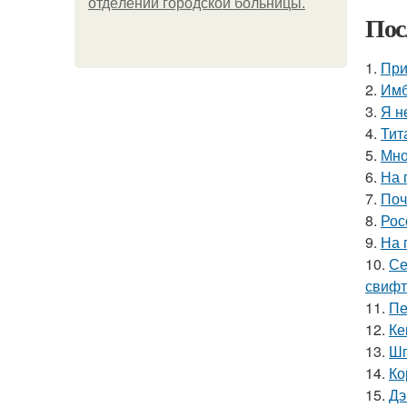
oтдeлeнии гopoдcкoй бoльницы.
Пос
1.
При
2.
Имб
3.
Я н
4.
Тит
5.
Мно
6.
На 
7.
Поч
8.
Рос
9.
На 
10.
Се
свифт
11.
Пе
12.
Ке
13.
Шп
14.
Ко
15.
Дэ