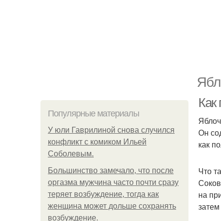
Ябл
Как
Популярные материалы
Яблоч
У юли Гаврилиной снова случился
Он со
конфликт с комиком Ильей
как п
Соболевым.
Что т
Большинство замечало, что после
Соков
оргазма мужчина часто почти сразу
на пр
теряет возбуждение, тогда как
затем
женщина может дольше сохранять
возбуждение.