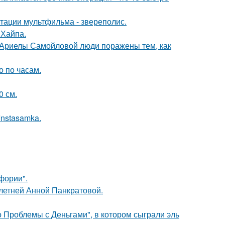
птации мультфильма - звереполис.
 Хайпа.
 Ариелы Самойловой люди поражены тем, как
о по часам.
0 см.
Instasamka.
фории".
-летней Анной Панкратовой.
 Проблемы с Деньгами", в котором сыграли эль