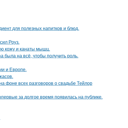
диент для полезных напитков и блюд.
сил Роуз.
ю кожу и канаты мышц.
а была на всё, чтобы получить роль.
ии и Европе.
жасов.
 на фоне всех разговоров о свадьбе Тейлор
 впервые за долгое время появилась на публике.
.