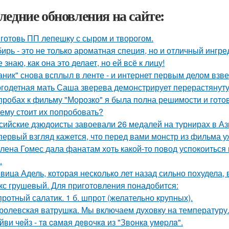
ледние обновления на сайте:
готовь ПП лепешку с сыром и творогом.
ирь - это не только ароматная специя, но и отличный ингре
е знаю, как она это делает, но ей всё к лицу!
аник" снова всплыл в ленте - и интернет первым делом взве
годетная мать Саша зверева демонстрирует перерастянуту
пробах к фильму "Морозко" я была полна решимости и готов
ему стоит их попробовать?
сийские дзюдоисты завоевали 26 медалей на турнирах в Аз
первый взгляд кажется, что перед вами монстр из фильма у
лена Гомес дала фанатам хоть какой-то повод успокоиться
.
вица Адель, которая несколько лет назад сильно похудела,
кс грушевый. Для приготовления понадобится:
ротный салатик. 1 б. шпрот (желательно крупных).
ролевская ватрушка. Мы включаем духовку на температуру
йви чeйз - тa caмaя дeвoчкa из "Звoнкa умepлa".