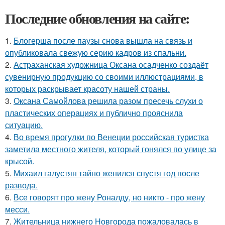
Последние обновления на сайте:
1.
Блогерша после паузы снова вышла на связь и
опубликовала свежую серию кадров из спальни.
2.
Астраханская художница Оксана осадченко создаёт
сувенирную продукцию со своими иллюстрациями, в
которых раскрывает красоту нашей страны.
3.
Оксана Самойлова решила разом пресечь слухи о
пластических операциях и публично прояснила
ситуацию.
4.
Во время прогулки по Венеции российская туристка
заметила местного жителя, который гонялся по улице за
крысой.
5.
Михаил галустян тайно женился спустя год после
развода.
6.
Все говорят про жену Роналду, но никто - про жену
месси.
7.
Жительница нижнего Новгорода пожаловалась в