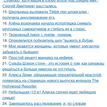
"Серебро" катя кищук и рэпер 9mice (настоящее имя -
Сергей Дмитриев) расстались.
15.
Школьница выложила Tiktok про шпаргалки -
получила аннулирование егэ.
16.
Алёна водонаева начала исподтишка снимать
неугодных самокатчиков и стебать их в сторис.
17.
Творожный пирог с луком - пореем.
18.
Определился победитель шоу "выжить в Дубае.
19.
Мне нравятся женщины, которые умеют элегантно
забывать о бывших!
20.
Простой рецепт манника на кефире.
21.
Судьба Шэрон стоун - это история о том, как однажды
решиться и больше никогда не отступать.
22.
Алекса Деми, обладающая поразительной красотой,
появилась на страницах нового выпуска журнала The
Hollywood Reporter.
23.
Небольшая (13 кг) Алиска срочно ищет любящую
семью!
24.
Завершилось расследование, и, по словам