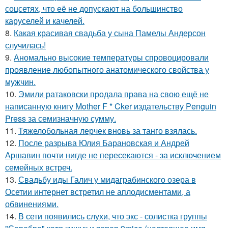
соцсетях, что её не допускают на большинство
каруселей и качелей.
8.
Какая красивая свадьба у сына Памелы Андерсон
случилась!
9.
Аномально высокие температуры спровоцировали
проявление любопытного анатомического свойства у
мужчин.
10.
Эмили ратаковски продала права на свою ещё не
написанную книгу Mother F * Cker издательству Penguin
Press за семизначную сумму.
11.
Тяжелобольная лерчек вновь за танго взялась.
12.
После разрыва Юлия Барановская и Андрей
Аршавин почти нигде не пересекаются - за исключением
семейных встреч.
13.
Свадьбу иды Галич у мидаграбинского озера в
Осетии интернет встретил не аплодисментами, а
обвинениями.
14.
В сети появились слухи, что экс - солистка группы