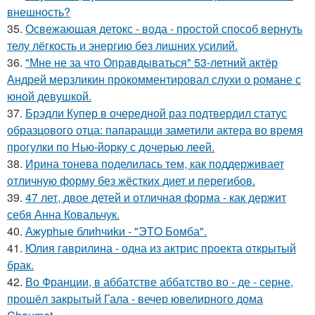
внешность?
35.
Освежающая детокс - вода - простой способ вернуть
телу лёгкость и энергию без лишних усилий.
36.
"Мне не за что Оправдываться" 53-летний актёр
Андрей мерзликин прокомментировал слухи о романе с
юной девушкой.
37.
Брэдли Купер в очередной раз подтвердил статус
образцового отца: папарацци заметили актера во время
прогулки по Нью-йорку с дочерью леей.
38.
Ирина тонева поделилась тем, как поддерживает
отличную форму без жёстких диет и перегибов.
39.
47 лет, двое детей и отличная форма - как держит
себя Анна Ковальчук.
40.
Ажурhые блиhчиkи - "ЭТO Бомба".
41.
Юлия гаврилина - одна из актрис проекта открытый
брак.
42.
Во Франции, в аббатстве аббатство во - де - серне,
прошёл закрытый Гала - вечер ювелирного дома