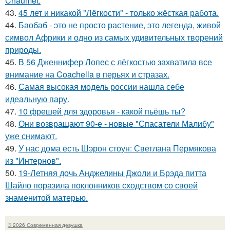
Chaumet.
43.
45 лет и никакой "Лёгкости" - только жёсткая работа.
44.
Баобаб - это не просто растение, это легенда, живой
символ Африки и одно из самых удивительных творений
природы.
45.
В 56 Дженнифер Лопес с лёгкостью захватила все
внимание на Coachella в перьях и стразах.
46.
Самая высокая модель россии нашла себе
идеальную пару.
47.
10 фрешей для здоровья - какой пьёшь ты?
48.
Они возвращают 90-е - новые "Спасатели Малибу"
уже снимают.
49.
У нас дома есть Шэрон стоун: Светлана Пермякова
из "Интернов".
50.
19-Летняя дочь Анджелины Джоли и Брэда питта
Шайло поразила поклонников сходством со своей
знаменитой матерью.
© 2026 Современная девушка