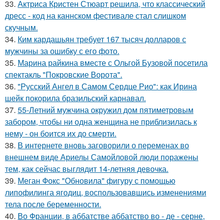
33.
Актриса Кристен Стюарт решила, что классический
дресс - код на каннском фестивале стал слишком
скучным.
34.
Ким кардашьян требует 167 тысяч долларов с
мужчины за ошибку с его фото.
35.
Марина райкина вместе с Ольгой Бузовой посетила
спектакль "Покровские Ворота".
36.
"Русский Ангел в Самом Сердце Рио": как Ирина
шейк покорила бразильский карнавал.
37.
55-Летний мужчина окружил дом пятиметровым
забором, чтобы ни одна женщина не приблизилась к
нему - он боится их до смерти.
38.
В интернете вновь заговорили о переменах во
внешнем виде Ариелы Самойловой люди поражены
тем, как сейчас выглядит 14-летняя девочка.
39.
Меган Фокс "Обновила" фигуру с помощью
липофилинга ягодиц, воспользовавшись изменениями
тела после беременности.
40.
Во Франции, в аббатстве аббатство во - де - серне,