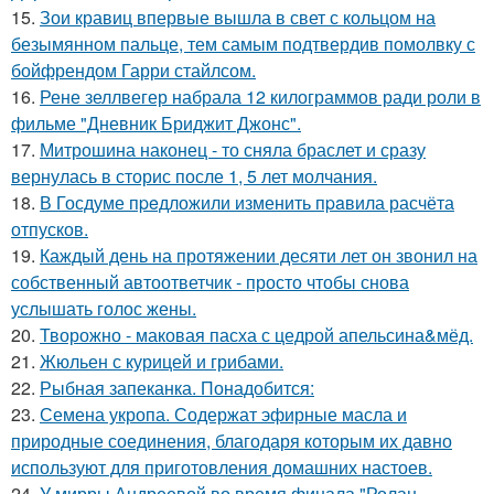
15.
Зои кравиц впервые вышла в свет с кольцом на
безымянном пальце, тем самым подтвердив помолвку с
бойфрендом Гарри стайлсом.
16.
Рене зеллвегер набрала 12 килограммов ради роли в
фильме "Дневник Бриджит Джонс".
17.
Митрошина наконец - то сняла браслет и сразу
вернулась в сторис после 1, 5 лет молчания.
18.
В Госдуме пpeдложили изменить пpaвила расчёта
отпусков.
19.
Каждый день на протяжении десяти лет он звонил на
собственный автоответчик - просто чтобы снова
услышать голос жены.
20.
Творожно - маковая пасха с цедрой апельсина&мёд.
21.
Жюльен с курицей и грибами.
22.
Рыбная запеканка. Понадобится:
23.
Семена укропа. Содержат эфирные масла и
природные соединения, благодаря которым их давно
используют для приготовления домашних настоев.
24.
У мирры Андреевой во время финала "Ролан