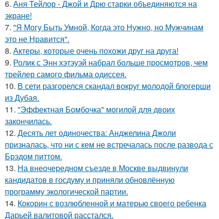
6.
Аня Тейлор - Джой и Дрю старки объединяются на
экране!
7.
"Я Могу Быть Умной, Когда это Нужно, но Мужчинам
это не Нравится".
8.
Актеры, которые очень похожи друг на друга!
9.
Ролик с Энн хэтэуэй набрал больше просмотров, чем
трейлер самого фильма одиссея.
10.
В сети разгорелся скандал вокруг молодой блогерши
из Дубая.
11.
"Эффектная Бомбочка" могилой для двоих
закончилась.
12.
Десять лет одиночества: Анджелина Джоли
призналась, что ни с кем не встречалась после развода с
Брэдом питтом.
13.
На внеочередном съезде в Москве выдвинули
кандидатов в госдуму и приняли обновлённую
программу экологической партии.
14.
Кокорин с возлюбленной и матерью своего ребенка
Дарьей валитовой расстался.