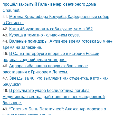
прошёл закрытый Гала - вечер ювелирного дома
Chaumet.
41.
Могила Христофора Колумба, Кафедральныи собор
в Севилье.
42.
Как в 45 чувствовать себя лучше, чем в 35?
43.
Курица в томатно - сливочном соусе.
44.
Вяленые помидоры. Активное время готовки 20 мин+
время на запекание.
45.
В Санкт-петербурге впервые в истории России
родилась однояйцевая четверня.
46.
Аврора киба нашла новую любовь после
расставания с Григорием Лепсом.
47.
Звезды за 40: кто выглядит как студентка, а кто - как
бабушка?
48.
В результате удара беспилотника погибла
медицинская сестра, работавшая в александровской
больнице.
49.
"Толстым Быть Эстетичнее": Александр морозов о
жизни после потери 80 кг.