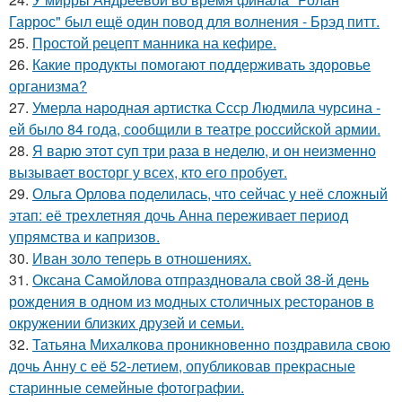
Гаррос" был ещё один повод для волнения - Брэд питт.
25.
Простой рецепт манника на кефире.
26.
Какие продукты помогают поддерживать здоровье
организма?
27.
Умерла народная артистка Ссср Людмила чурсина -
ей было 84 года, сообщили в театре российской армии.
28.
Я варю этот суп три раза в неделю, и он неизменно
вызывает восторг у всех, кто его пробует.
29.
Ольга Орлова поделилась, что сейчас у неё сложный
этап: её трехлетняя дочь Анна переживает период
упрямства и капризов.
30.
Иван золо теперь в отношениях.
31.
Оксана Самойлова отпраздновала свой 38-й день
рождения в одном из модных столичных ресторанов в
окружении близких друзей и семьи.
32.
Татьяна Михалкова проникновенно поздравила свою
дочь Анну с её 52-летием, опубликовав прекрасные
старинные семейные фотографии.