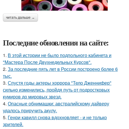
читать дальше →
Последние обновления на сайте:
1.
В этой истории не было подпольного кабинета и
"Мастера После Двухнедельных Курсов".
2.
За последние пять лет в России построено более 6
тыс.
3.
Спустя годы актеры хоррора "Тело Дженнифер"
сильно изменились, пройдя путь от подростковых
кумиров до мировых звезд.
4.
Опасные обнимашки: австралийскому дайверу
удалось приручить акулу.
5.
Генри кавилл снова вдохновляет - и не только
зрителей.