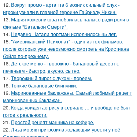
12.
Вокруг промо - арта гта 6 возник сильный слух -
игроки узнали в главной героине Габриэлу Чикин.
13.
Мария кожевникова побрилась налысо ради роли в
фильме "Батальон Смерти".
14.
Недавно Натали портман исполнилось 45 лет.
15.
"Американский Психопат" - один из тех фильмов,
после которых уже невозможно смотреть на Кристиана
бэйла по-прежнему.
16.
Детское меню - творожно - банановый десерт с
печеньем - быстро, вкусно, сытно.
17.
Творожный пирог с луком - пореем.
18.
Тонкие банановые блинчики.
19.
Маринованные баклажаны. Самый любимый рецепт
маринованных баклажан.
20.
Когда увидел актрису в сериале … и вообще не был
готов к реальности.
21.
Простой рецепт манника на кефире.
22.
Лиза моряк пригрозила желающим увести у неё
Сарика андреасяна.