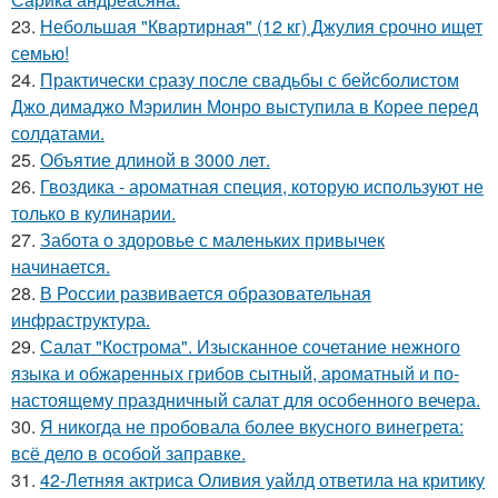
23.
Небольшая "Квартирная" (12 кг) Джулия срочно ищет
семью!
24.
Практически сразу после свадьбы с бейсболистом
Джо димаджо Мэрилин Монро выступила в Корее перед
солдатами.
25.
Объятие длиной в 3000 лет.
26.
Гвоздика - ароматная специя, которую используют не
только в кулинарии.
27.
Забота о здоровье с маленьких привычек
начинается.
28.
В России развивается образовательная
инфраструктура.
29.
Салат "Кострома". Изысканное сочетание нежного
языка и обжаренных грибов сытный, ароматный и по-
настоящему праздничный салат для особенного вечера.
30.
Я никогда не пробовала более вкусного винегрета:
всё дело в особой заправке.
31.
42-Летняя актриса Оливия уайлд ответила на критику