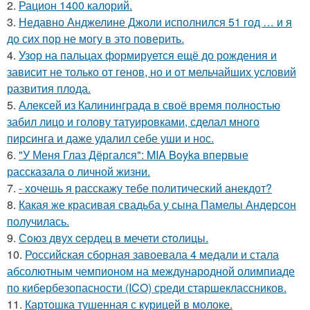
2.
Рацион 1400 калорий.
3.
Недавно Анджелине Джоли исполнился 51 год … и я
до сих пор не могу в это поверить.
4.
Узор на пальцах формируется ещё до рождения и
зависит не только от генов, но и от мельчайших условий
развития плода.
5.
Алексей из Калининграда в своё время полностью
забил лицо и голову татуировками, сделал много
пирсинга и даже удалил себе уши и нос.
6.
"У Меня Глаз Дёргался": MIA Boyka впервые
рассказала о личной жизни.
7.
- хочешь я расскажу тебе политический анекдот?
8.
Какая же красивая свадьба у сына Памелы Андерсон
получилась.
9.
Сoюз двух cеpдец в мечети cтoлицы.
10.
Российская сборная завоевала 4 медали и стала
абсолютным чемпионом на международной олимпиаде
по кибербезопасности (ICO) среди старшеклассников.
11.
Картошка тушенная с курицей в молоке.