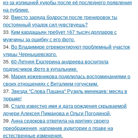
из-за излишней худобы после её последнего появления
на публике.
32.
Вместо заряда бодрости после тренировок ты
постоянный упадок сил чувствуешь?
33.
Ким кардашьян требует 167 тысяч долларов с
мужчины за ошибку с его фото.
34.
Во Владимире отремонтируют проблемный участок
улицы Чернышевского.
35.
60-Летняя Екатерина андреева восхитила
подписчиков фото в купальнике.
36.
Мария кожевникова поделилась воспоминаниями о
своих отношениях с Виталием гогунским.
37.
Звезда "Слова Пацана" Рузиль минекаев: месяц в
тюрьме!
38.
Стало известно имя и дата рождения скрываемой
дочери Алексея Пиманова и Ольги Погодиной.
39.
Анна седокова ответила на критику своего
преображения, напомнив аудитории о праве на
естественные изменения.