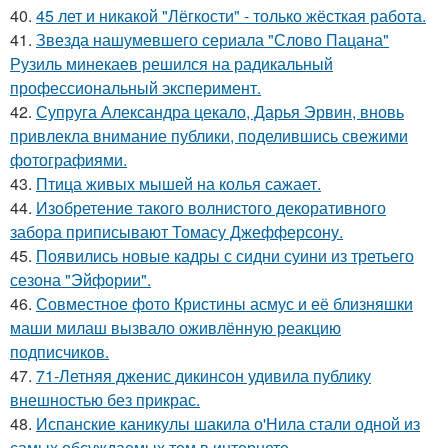
40.
45 лет и никакой "Лёгкости" - только жёсткая работа.
41.
Звезда нашумевшего сериала "Слово Пацана"
Рузиль минекаев решился на радикальный
профессиональный эксперимент.
42.
Супруга Александра цекало, Дарья Эрвин, вновь
привлекла внимание публики, поделившись свежими
фотографиями.
43.
Птица живых мышей на колья сажает.
44.
Изобретение такого волнистого декоративного
забора приписывают Томасу Джефферсону.
45.
Появились новые кадры с сидни суини из третьего
сезона "Эйфории".
46.
Совместное фото Кристины асмус и её близняшки
маши милаш вызвало оживлённую реакцию
подписчиков.
47.
71-Летняя дженис дикинсон удивила публику
внешностью без прикрас.
48.
Испанские каникулы шакила о'Нила стали одной из
самых обсуждаемых тем в интернете.