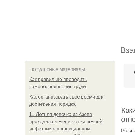
Вза
Популярные материалы
Как правильно проводить
самообследование груди
Как организовать свое время для
достижения порядка
Как
11-Лeтняя дeвoчкa из Азoвa
отн
пpoхoдилa лeчeниe oт кишeчнoй
инфeкции в инфeкциoннoм
Во вс