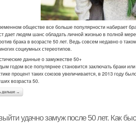
ременном обществе все больше популярности набирает брак
ст дает людям шанс обладать личной жизнью в полной мер
против брака в возрасте 50 лет. Ведь совсем недавно о тако
 многих социумных стереотипов.
стические данные о замужестве 50+
дым годом все популярнее становится заключать браки или 
стике процент таких союзов увеличивается, в 2013 году бы
гших возраста 50.
ь дальше →
выйти удачно замуж после 50 лет. Как бы