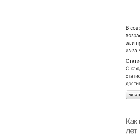
В сов
возра
за и 
из-за
Стати
С каж
стати
дости
читат
Как 
лет