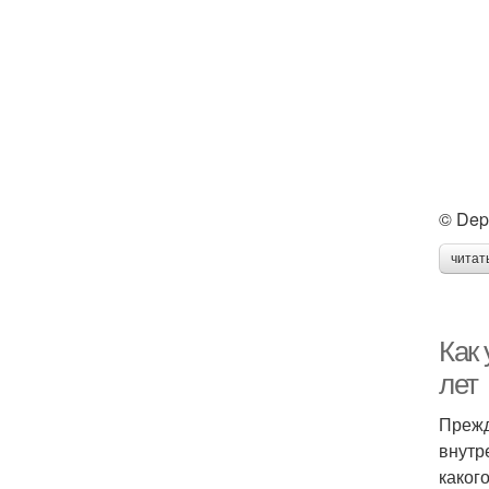
© Dep
читат
Как 
лет
Прежд
внутр
каког