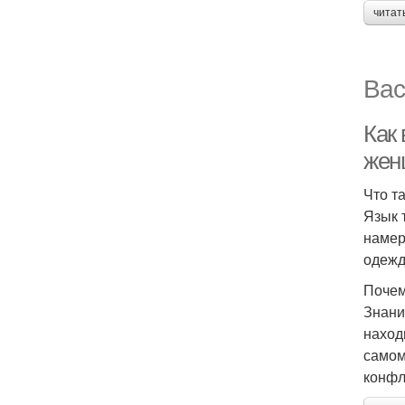
читат
Вас
Как
жен
Что т
Язык 
намер
одежд
Почем
Знани
наход
самом
конфл