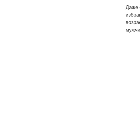
Даже 
избра
возра
мужчи