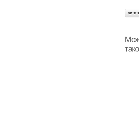
читат
Можн
так