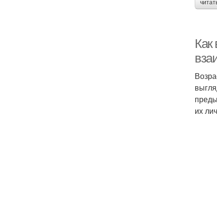
читат
Как 
вза
Возра
выгля
преды
их ли