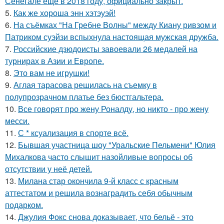
Сенегале ещё в 2018 году, официально закрыт.
5.
Как же хороша энн хэтэуэй!
6.
На съёмках "На Гребне Волны" между Киану ривзом и
Патриком суэйзи вспыхнула настоящая мужская дружба.
7.
Российские дзюдоисты завоевали 26 медалей на
турнирах в Азии и Европе.
8.
Это вам не игрушки!
9.
Аглая тарасова решилась на съемку в
полупрозрачном платье без бюстгальтера.
10.
Все говорят про жену Роналду, но никто - про жену
месси.
11.
С * ксуализация в спорте всё.
12.
Бывшая участница шоу "Уральские Пельмени" Юлия
Михалкова часто слышит назойливые вопросы об
отсутствии у неё детей.
13.
Милана стар окончила 9-й класс с красным
аттестатом и решила вознаградить себя обычным
подарком.
14.
Джулия Фокс снова доказывает, что бельё - это