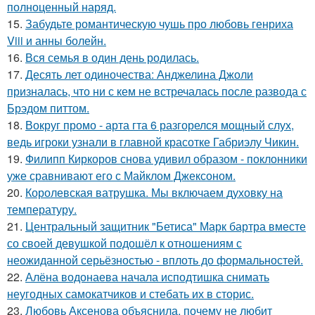
полноценный наряд.
15.
Забудьте романтическую чушь про любовь генриха
Viii и анны болейн.
16.
Вся семья в один день родилась.
17.
Десять лет одиночества: Анджелина Джоли
призналась, что ни с кем не встречалась после развода с
Брэдом питтом.
18.
Вокруг промо - арта гта 6 разгорелся мощный слух,
ведь игроки узнали в главной красотке Габриэлу Чикин.
19.
Филипп Киркоров снова удивил образом - поклонники
уже сравнивают его с Майклом Джексоном.
20.
Королевская ватрушка. Мы включаем духовку на
температуру.
21.
Центральный защитник "Бетиса" Марк бартра вместе
со своей девушкой подошёл к отношениям с
неожиданной серьёзностью - вплоть до формальностей.
22.
Алёна водонаева начала исподтишка снимать
неугодных самокатчиков и стебать их в сторис.
23.
Любовь Аксенова объяснила, почему не любит