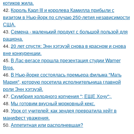
котиков жила.
42.
Король Карл III и королева Камилла прибыли с
визитом в Нью-йорк по случаю 250-летия независимости
США.
43.
Семена - маленький продукт с большой пользой для
рациона.
44.
20 лет спустя: Энн хэтэуэй снова в красном и снова
вне конкуренции.
45.
В Лас-вегасе прошла презентация студии Warner
Bros.
46.
В Нью-йорке состоялась премьера фильма "Мать
Мария", которую посетила исполнительница главной
роли Энн хэтэуэй.
47.
Скумбрия холодного копчения "; ЕЩЕ Хочу";.
48.
Мы готовим вкусный морковный кекс.
49.
Урок от учителей: как зендея превратила хейт в
манифест уважения.
50.
Аппетитная или располневшая?