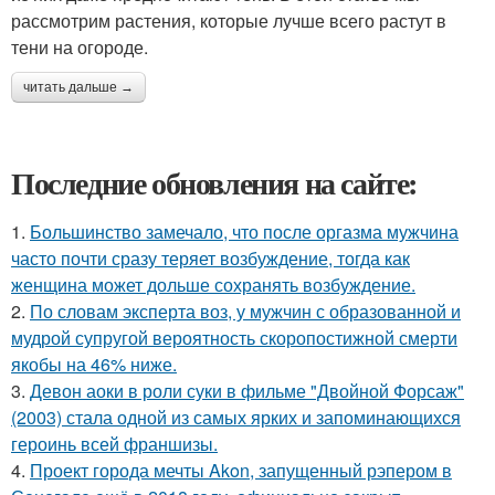
рассмотрим растения, которые лучше всего растут в
тени на огороде.
читать дальше →
Последние обновления на сайте:
1.
Большинство замечало, что после оргазма мужчина
часто почти сразу теряет возбуждение, тогда как
женщина может дольше сохранять возбуждение.
2.
По словам эксперта воз, у мужчин с образованной и
мудрой супругой вероятность скоропостижной смерти
якобы на 46% ниже.
3.
Девон аоки в роли суки в фильме "Двойной Форсаж"
(2003) стала одной из самых ярких и запоминающихся
героинь всей франшизы.
4.
Проект города мечты Akon, запущенный рэпером в