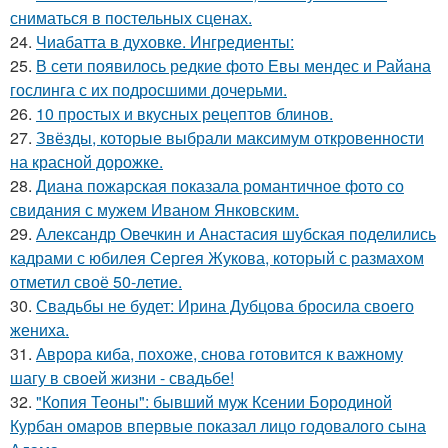
сниматься в постельных сценах.
24.
Чиабатта в духовке. Ингредиенты:
25.
В сети появилось редкие фото Евы мендес и Райана
гослинга с их подросшими дочерьми.
26.
10 простых и вкусных рецептов блинов.
27.
Звёзды, которые выбрали максимум откровенности
на красной дорожке.
28.
Диана пожарская показала романтичное фото со
свидания с мужем Иваном Янковским.
29.
Александр Овечкин и Анастасия шубская поделились
кадрами с юбилея Сергея Жукова, который с размахом
отметил своё 50-летие.
30.
Свадьбы не будет: Ирина Дубцова бросила своего
жениха.
31.
Аврора киба, похоже, снова готовится к важному
шагу в своей жизни - свадьбе!
32.
"Копия Теоны": бывший муж Ксении Бородиной
Курбан омаров впервые показал лицо годовалого сына