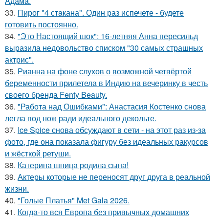
Адама.
33.
Пирог "4 стaкана". Один раз испечете - будете
готовить постоянно.
34.
"Это Настоящий шок": 16-летняя Анна пересильд
выразила недовольство списком "30 самых страшных
актрис".
35.
Рианна на фоне слухов о возможной четвёртой
беременности прилетела в Индию на вечеринку в честь
своего бренда Fenty Beauty.
36.
"Работа над Ошибками": Анастасия Костенко снова
легла под нож ради идеального декольте.
37.
Ice Spice снова обсуждают в сети - на этот раз из-за
фото, где она показала фигуру без идеальных ракурсов
и жёсткой ретуши.
38.
Катерина шпица родила сына!
39.
Актеры которые не переносят друг друга в реальной
жизни.
40.
"Голые Платья" Met Gala 2026.
41.
Когда-то вся Европа без привычных домашних