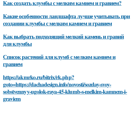
Как создать клумбы с мелким камнем и гравием?
Какие особенности ландшафта лучше учитывать при
создании клумбы с мелким камнем и гравием
Как выбрать подходящий мелкий камень и гравий
для клумбы
Список растений для клумб с мелким камнем и
гравием
https://akmrko.ru/bitrix/rk.php?
goto=https://dachadesign.info/novosti/sozday-svoy-
sobstvennyy-ugolok-raya-45-klumb-s-melkim-kamnem-i-
graviem