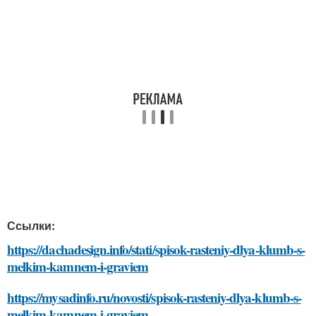
Ссылки:
https://dachadesign.info/stati/spisok-rasteniy-dlya-klumb-s-
melkim-kamnem-i-graviem
https://mysadinfo.ru/novosti/spisok-rasteniy-dlya-klumb-s-
melkim-kamnem-i-graviem