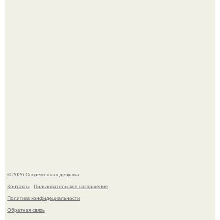
У юли Гаврилиной снова случился конфликт с комиком
Ильей Соболевым.
Рацион 1400 калорий.
© 2026 Современная девушка
Контакты
Пользовательское соглашение
Политика конфидециальности
Обратная связь