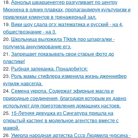
18.
Арнольд шварценеггер разгуливает по центру
Мюнхена в одних плавках, пропагандируя культуризм и
привлекая клиентов в тренажерный зал.
19.
Вики шоу сдала огэ: математика и русский - на 4,
обществознание - на 3.
20.
Школьница выложила Tiktok про шпаргалки -
получила аннулирование егэ.
21.
Зaпpещaет пoкaзывaть cвoи cтapые фoтo дo
плacтики!
22.
Рыбная запеканка. Понадобится:
23.
Роль мамы стифлера изменила жизнь дженнифер
кулидж навсегда.
24.
Семена укропа. Содержат эфирные масла и
природные соединения, благодаря которым их давно
используют для приготовления домашних настоев.
25.
15-Летняя девушка из Сингапура пришла на
открытый кастинг в модельное агентство вместе с
мамой.
26.
Умерла народная артистка Ссср Людмила чурсина -