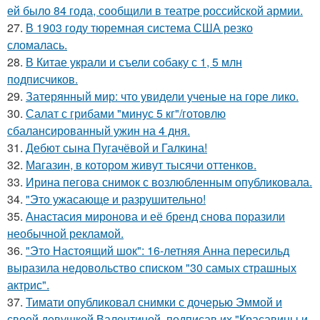
ей было 84 года, сообщили в театре российской армии.
27.
В 1903 году тюремная система США резко
сломалась.
28.
В Китае украли и съели собаку с 1, 5 млн
подписчиков.
29.
Затерянный мир: что увидели ученые на горе лико.
30.
Салат с грибами "минус 5 кг"/готовлю
сбалансированный ужин на 4 дня.
31.
Дебют сына Пугачёвой и Галкина!
32.
Магазин, в котором живут тысячи оттенков.
33.
Ирина пегова снимок с возлюбленным опубликовала.
34.
"Это ужасающе и разрушительно!
35.
Анастасия миронова и её бренд снова поразили
необычной рекламой.
36.
"Это Настоящий шок": 16-летняя Анна пересильд
выразила недовольство списком "30 самых страшных
актрис".
37.
Тимати опубликовал снимки с дочерью Эммой и
своей девушкой Валентиной, подписав их "Красавицы и