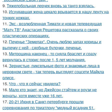
9.
Тяжелобольная лерчек вновь за танго взялась.
10.
Исхудавшая жена цекало врывается в нашу ленту на
тонких ножках.
11.
Экс - возлюбленная Тимати и новая телеведущая
"Матч ТВ" Анастасия Решетова рассказала о своих
пластических операциях.
12.
Печенье "Земелах". Очень люблю запах корицы и
выпечку с ней - сдобные булочки, печенье.
13.
Митрошина наконец - то сняла браслет и сразу
вернулась в сторис после 1, 5 лет молчания.
14.
Зернистые, пиксельные фото и знакомые лица в
неровном свете - так теперь выглядят соцсети Майкла
олисе.
15.
Что - что я сейчас увидела?
16.
Мало кто знает, но Джейсон стэйтем и роузи не
женаты, хотя вместе уже 16 лет.
17.
20-21 Июня в Санкт-петербурге прошли
соревнования по триатлону "медный всадник 51.