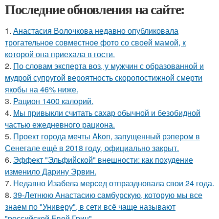
Последние обновления на сайте:
1.
Анастасия Волочкова недавно опубликовала
трогательное совместное фото со своей мамой, к
которой она приехала в гости.
2.
По словам эксперта воз, у мужчин с образованной и
мудрой супругой вероятность скоропостижной смерти
якобы на 46% ниже.
3.
Рацион 1400 калорий.
4.
Мы привыкли считать сахар обычной и безобидной
частью ежедневного рациона.
5.
Проект города мечты Akon, запущенный рэпером в
Сенегале ещё в 2018 году, официально закрыт.
6.
Эффект "Эльфийской" внешности: как похудение
изменило Дарину Эрвин.
7.
Недавно Изабела мерсед отпраздновала свои 24 года.
8.
39-Летнюю Анастасию самбурскую, которую мы все
знаем по "Универу", в сети всё чаще называют
"российской Евой Грин".