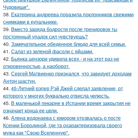
Чудовище".
38.
Екатерина андреева поразила поклонников свежими
снимками в купальнике.
39.
Вместо заряда бодрости после тренировок ты
постоянный упадок сил чувствуешь?
40.
Замечательное обеденное блюдо для всей семьи.
41.
Салат из зеленой фасоли с яйцами.
42.
Бьянка цензори удивила всех - и на этот раз не
откровенностью, а наоборот.
43.
Сергей Матвиенко признался, что завидует доходам
Антон шастун.
44.
45-Летний рэпер Рэй Джей сделал заявление, от
которого у многих буквально отвисла челюсть.
45.
В маленькой пекарне в Испании время закрытия не
означает конца ее цели.
46.
Алена водонаева с юмором отозвалась о посте
Ксении Бородиной, где та охарактеризовала своего
мужа как "Свою Вселенную".