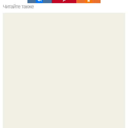
Читайте также
Новые тренды в женской моде: что носить в 2023 году
Блогерша после паузы снова вышла на связь и
опубликовала свежую серию кадров из спальни.