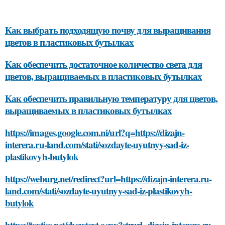
Как выбрать подходящую почву для выращивания
цветов в пластиковых бутылках
Как обеспечить достаточное количество света для
цветов, выращиваемых в пластиковых бутылках
Как обеспечить правильную температуру для цветов,
выращиваемых в пластиковых бутылках
https://images.google.com.ni/url?q=https://dizajn-
interera.ru-land.com/stati/sozdayte-uyutnyy-sad-iz-
plastikovyh-butylok
https://weburg.net/redirect?url=https://dizajn-interera.ru-
land.com/stati/sozdayte-uyutnyy-sad-iz-plastikovyh-
butylok
https://textise.net/showtext.aspx?strurl=dizajn-interera.ru-