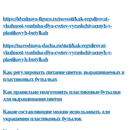
https://idealnaya-figura.ru/novosti/kak-regulirovat-
vlazhnost-vozduha-dlya-cvetov-vyrashchivaemyh-v-
plastikovyh-butylkah
https://narodnaya-dacha.ru/stati/kak-regulirovat-
vlazhnost-vozduha-dlya-cvetov-vyrashchivaemyh-v-
plastikovyh-butylkah
Как регулировать питание цветов, выращиваемых в
пластиковых бутылках
Как правильно подготовить пластиковые бутылки
для выращивания цветов
Какие составляющие можно использовать для
украшения пластиковых бутылок