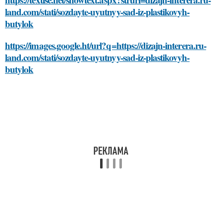
land.com/stati/sozdayte-uyutnyy-sad-iz-plastikovyh-
butylok
https://images.google.ht/url?q=https://dizajn-interera.ru-
land.com/stati/sozdayte-uyutnyy-sad-iz-plastikovyh-
butylok