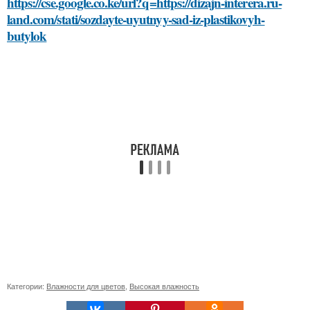
https://cse.google.co.ke/url?q=https://dizajn-interera.ru-
land.com/stati/sozdayte-uyutnyy-sad-iz-plastikovyh-
butylok
Категории:
Влажности для цветов
,
Высокая влажность