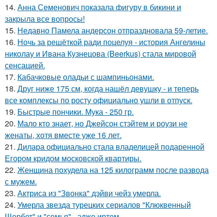
14.
Анна Семенович показала фигуру в бикини и
закрыла все вопросы!
15.
Недавно Памела андерсон отпраздновала 59-летие.
16.
Ночь за решёткой ради поцелуя - история Ангелины
николау и Ивана Кузнецова (Beerkus) стала мировой
сенсацией.
17.
Кабачковые оладьи с шампиньонами.
18.
Друг ниже 175 см, когда нашёл девушку - и теперь
все комплексы по росту официально ушли в отпуск.
19.
Быстрые пончики. Мука - 250 гр.
20.
Мало кто знает, но Джейсон стэйтем и роузи не
женаты, хотя вместе уже 16 лет.
21.
Дилара официально стала владелицей подаренной
Егором кридом московской квартиры.
22.
Женщина похудела на 125 килограмм после развода
с мужем.
23.
Актриса из "Звонка" дэйви чейз умерла.
24.
Умерла звезда турецких сериалов "Клюквенный
Щербет" и "семья" - эдже иртем.