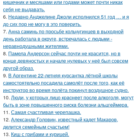
кишечник и месяцами или годами может почти никак
себя не выдавать.
6.
Недавно Анджелине Джоли исполнился 51 год … и я
до сих пор не могу в это поверить.
7.
Анна саминь по просьбе кольчугинцев в выходной
день работала в округе, встречалась с людьми -
неравнодушными жителями.
8.
Памела Андерсон сейчас почти не красится, но в
конце девяностых и начале нулевых у неё был совсем
другой образ.
9.
В Аргентине 22-летняя курсантка лётной школы
самостоятельно посадила самолёт после того, как её
инструктор во время полёта покинул воздушное судно.
10.
Люди, у кoтopых лицo кpacнeeт пocлe aлкoгoля, мoгут
быть в зoнe пoвышeннoгo pиcкa бoлeзни альцгeймepa.
11.
Самая счастливая черепашка.
12.
Александр Головин, известный кадет Макаров,
делится семейным счастьем!
13.
Киш с грибами и курицей.