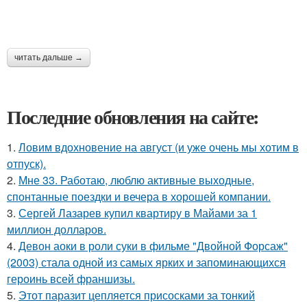
читать дальше →
Последние обновления на сайте:
1.
Ловим вдохновение на август (и уже очень мы хотим в
отпуск).
2.
Мне 33. Работаю, люблю активные выходные,
спонтанные поездки и вечера в хорошей компании.
3.
Сергей Лазарев купил квартиру в Майами за 1
миллион долларов.
4.
Девон аоки в роли суки в фильме "Двойной Форсаж"
(2003) стала одной из самых ярких и запоминающихся
героинь всей франшизы.
5.
Этот паразит цепляется присосками за тонкий