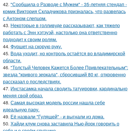
42.
"Сообщила о Разводе с Мужем" - 35-летняя стендап -
комик Виктория Складчикова призналась, что развелась
с Антоном слепцом.
43.
Некоторые в голливуде рассказывают, как тяжело
работать с Энн хэтэуэй, настолько она ответственно
подходит к своим ролям.
44.
Фуршет на скорую руку.
45.
Вода уходит, но контроль остаётся во владимирской
области.
46.
"Толстый Человек Кажется Более Привлекательным":
звезда "кривого зеркала", сбросивший 80 кг, откровенно
рассказал о последствиях.
47.
Инстасамка начала сводить татуировки, кардинально
меняя свой образ.
48.
Самая высокая модель россии нашла себе
идеальную пару.
49.
Её назвали "Гулящей" - и выгнали из дома.
50.
Хайди клум снова заставила Нью-йорк говорить о
себе и о своём спутнике.