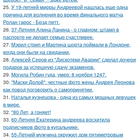
25.
У 19-летней мирры Андреевой нашлась еще одна
причина для волнения во время финального матча
Ролан гарос - Брэд питт.
26.
37-Летняя Алина Ланина - о главном: штамп в
паспорте не делает семью счастливее.
27.
Мэрил стрип и Мартина шорта поймали в Лондоне,
когда они были на свидании.
28.
Алексей Серов из "Дискотеки Аварии" сделал дочери
подарок за успешную сдачу экзаменов.
29.
Могила Робин гуда, умер: 8 ноября 1247.
30.
"Маски Долой": честные фото жены Андрея Леонова
как повод поговорить о самопринятии.
31.
Наталья кузнецова - одна из самых мощных девушек
в мире.
32.
"80 Лет, а гоняет!
33.
60-Летняя Екатерина андреева восхитила
подписчиков фото в купальнике.
34.
55-Летний мужчина окружил дом пятиметровым