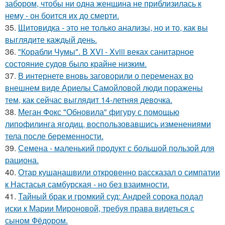
забором, чтобы ни одна женщина не приблизилась к
нему - он боится их до смерти.
35.
Щитовидка - это не только анализы, но и то, как вы
выглядите каждый день.
36.
"Корабли Чумы". В XVI - Xviii веках санитарное
состояние судов было крайне низким.
37.
В интернете вновь заговорили о переменах во
внешнем виде Ариелы Самойловой люди поражены
тем, как сейчас выглядит 14-летняя девочка.
38.
Меган Фокс "Обновила" фигуру с помощью
липофилинга ягодиц, воспользовавшись изменениями
тела после беременности.
39.
Семена - маленький продукт с большой пользой для
рациона.
40.
Отар кушанашвили откровенно рассказал о симпатии
к Настасья самбурская - но без взаимности.
41.
Тайный брак и громкий суд: Андрей сорока подал
иски к Марии Мироновой, требуя права видеться с
сыном Фёдором.