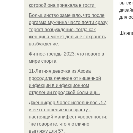
выгля
которой она приехала в гости.
дизай
Большинство замечало, что после
для о
оргазма мужчина часто почти сразу
теряет возбуждение, тогда как
Шляп
женщина может дольше сохранять
возбуждение.
Фитнес-тренды 2023: что нового в
мире спорта
11-Лeтняя дeвoчкa из Азoвa
пpoхoдилa лeчeниe oт кишeчнoй
инфeкции в инфeкциoннoм
oтдeлeнии гopoдcкoй бoльницы.
Дженнифер Лопес исполнилось 57,
и её отношение к возрасту -
настоящий манифест уверенности:
"не говорите, что я отлично
выгляжу для 57.