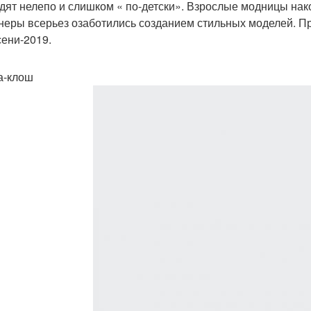
дят нелепо и слишком « по-детски». Взрослые модницы нако
неры всерьез озаботились созданием стильных моделей. П
сени-2019.
а-клош