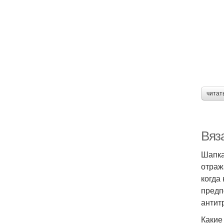
читат
Вяз
Шапка
отраж
когда
предп
антит
Какие