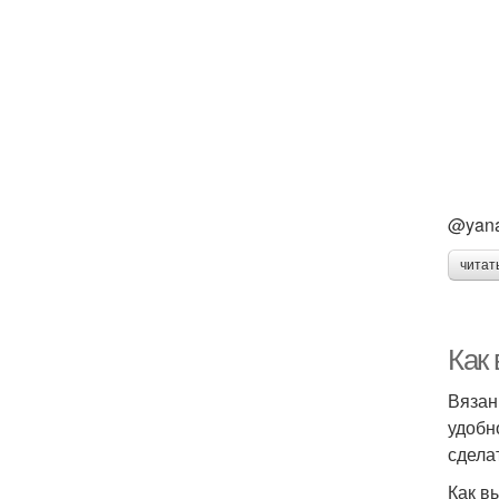
@yan
читат
Как
Вязан
удобн
сдела
Как в