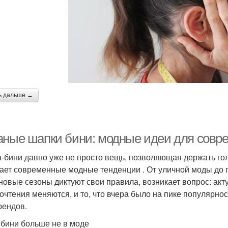
ь дальше →
аные шапки бини: модные идеи для совре
-бини давно уже не просто вещь, позволяющая держать гол
ает современные модные тенденции . От уличной моды до п
 новые сезоны диктуют свои правила, возникает вопрос: ак
очтения меняются, и то, что вчера было на пике популярнос
рендов.
 бини больше не в моде