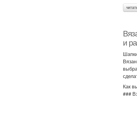
читат
Вяз
и р
Шапки
Вязан
выбра
сдела
Как в
### В