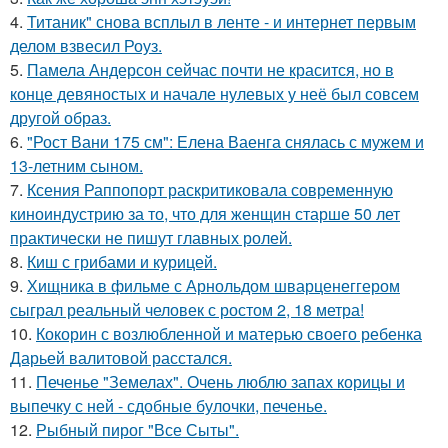
4.
Титаник" снова всплыл в ленте - и интернет первым
делом взвесил Роуз.
5.
Памела Андерсон сейчас почти не красится, но в
конце девяностых и начале нулевых у неё был совсем
другой образ.
6.
"Рост Вани 175 см": Елена Ваенга снялась с мужем и
13-летним сыном.
7.
Ксения Раппопорт раскритиковала современную
киноиндустрию за то, что для женщин старше 50 лет
практически не пишут главных ролей.
8.
Киш с грибами и курицей.
9.
Хищника в фильме с Арнольдом шварценеггером
сыграл реальный человек с ростом 2, 18 метра!
10.
Кокорин с возлюбленной и матерью своего ребенка
Дарьей валитовой расстался.
11.
Печенье "Земелах". Очень люблю запах корицы и
выпечку с ней - сдобные булочки, печенье.
12.
Рыбный пирог "Все Сыты".