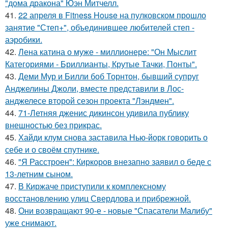
"дома дракона" Юэн Митчелл.
41.
22 апреля в Fitness House на пулковском прошло
занятие "Степ+", объединившее любителей степ -
аэробики.
42.
Лена катина о муже - миллионере: "Он Мыслит
Категориями - Бриллианты, Крутые Тачки, Понты".
43.
Деми Мур и Билли боб Торнтон, бывший супруг
Анджелины Джоли, вместе представили в Лос-
анджелесе второй сезон проекта "Лэндмен".
44.
71-Летняя дженис дикинсон удивила публику
внешностью без прикрас.
45.
Хайди клум снова заставила Нью-йорк говорить о
себе и о своём спутнике.
46.
"Я Расстроен": Киркоров внезапно заявил о беде с
13-летним сыном.
47.
В Киржаче приступили к комплексному
восстановлению улиц Свердлова и прибрежной.
48.
Они возвращают 90-е - новые "Спасатели Малибу"
уже снимают.