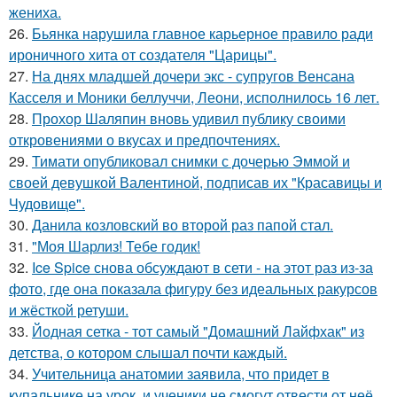
жениха.
26.
Бьянка нарушила главное карьерное правило ради
ироничного хита от создателя "Царицы".
27.
На днях младшей дочери экс - супругов Венсана
Касселя и Моники беллуччи, Леони, исполнилось 16 лет.
28.
Прохор Шаляпин вновь удивил публику своими
откровениями о вкусах и предпочтениях.
29.
Тимати опубликовал снимки с дочерью Эммой и
своей девушкой Валентиной, подписав их "Красавицы и
Чудовище".
30.
Данила козловский во второй раз папой стал.
31.
"Моя Шарлиз! Тебе годик!
32.
Ice Spice снова обсуждают в сети - на этот раз из-за
фото, где она показала фигуру без идеальных ракурсов
и жёсткой ретуши.
33.
Йодная сетка - тот самый "Домашний Лайфхак" из
детства, о котором слышал почти каждый.
34.
Учительница анатомии заявила, что придет в
купальнике на урок, и ученики не смогут отвести от неё