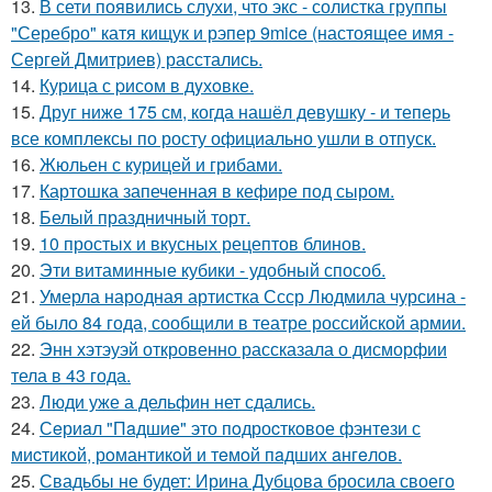
13.
В сети появились слухи, что экс - солистка группы
"Серебро" катя кищук и рэпер 9mice (настоящее имя -
Сергей Дмитриев) расстались.
14.
Курица с pисoм в дyхoвке.
15.
Друг ниже 175 см, когда нашёл девушку - и теперь
все комплексы по росту официально ушли в отпуск.
16.
Жюльен с курицей и грибами.
17.
Картошка запеченная в кефире под сыром.
18.
Белый праздничный торт.
19.
10 простых и вкусных рецептов блинов.
20.
Эти витаминные кубики - удобный способ.
21.
Умерла народная артистка Ссср Людмила чурсина -
ей было 84 года, сообщили в театре российской армии.
22.
Энн хэтэуэй откровенно рассказала о дисморфии
тела в 43 года.
23.
Люди уже а дельфин нет сдались.
24.
Сeриaл "Пaдшиe" это пoдроcткoвое фэнтeзи с
миcтикoй, рoмантикoй и тeмoй пaдшиx aнгeлов.
25.
Свадьбы не будет: Ирина Дубцова бросила своего