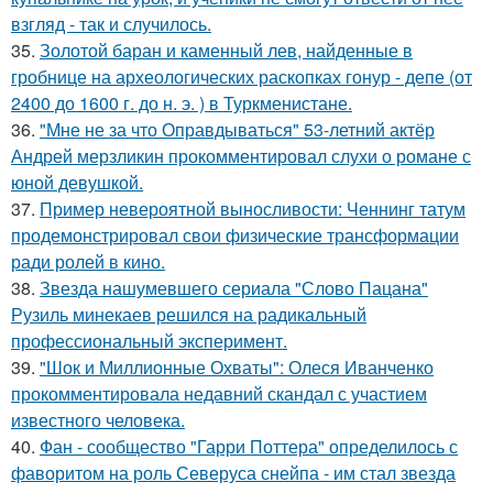
взгляд - так и случилось.
35.
Золотой баран и каменный лев, найденные в
гробнице на археологических раскопках гонур - депе (от
2400 до 1600 г. до н. э. ) в Туркменистане.
36.
"Мне не за что Оправдываться" 53-летний актёр
Андрей мерзликин прокомментировал слухи о романе с
юной девушкой.
37.
Пример невероятной выносливости: Ченнинг татум
продемонстрировал свои физические трансформации
ради ролей в кино.
38.
Звезда нашумевшего сериала "Слово Пацана"
Рузиль минекаев решился на радикальный
профессиональный эксперимент.
39.
"Шок и Миллионные Охваты": Олеся Иванченко
прокомментировала недавний скандал с участием
известного человека.
40.
Фан - сообщество "Гарри Поттера" определилось с
фаворитом на роль Северуса снейпа - им стал звезда