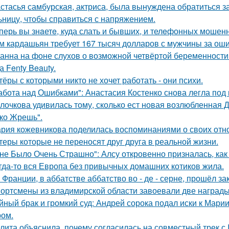
стасья самбурская, актриса, была вынуждена обратиться з
ьницу, чтобы справиться с напряжением.
перь вы знaетe, куда слать и бывших, и телeфонныx мошен
м кардашьян требует 167 тысяч долларов с мужчины за ошиб
анна на фоне слухов о возможной четвёртой беременности 
а Fenty Beauty.
тёры с которыми никто не хочет работать - они психи.
абота над Ошибками": Анастасия Костенко снова легла под 
лочкова удивилась тому, сколько ест новая возлюбленная 
ко Жрешь".
рия кожевникова поделилась воспоминаниями о своих отно
теры которые не переносят друг друга в реальной жизни.
не Было Очень Страшно": Алсу откровенно призналась, как
гда-то вся Европа без привычных домашних котиков жила.
 Франции, в аббатстве аббатство во - де - серне, прошёл з
ортсмены из владимирской области завоевали две награды
йный брак и громкий суд: Андрей сорока подал иски к Мари
ом.
лита объяснила, почему согласилась на совместный трек с 