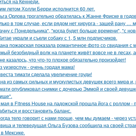
иться на Кеннеди.
им летом Холли Берри исполнится 60 лет.
ьга Орлова трогательно обратилась к Жанне Фриске в годо
лько в том случае, если рядом нет хирурга - зашей рану … 
ачну с Понедельника", "когда будет больше времени", "с но
Китае украли и съели собаку с 1, 5 млн подписчиков.
ана пожарская показала романтичное фото со свидания с
мый безобидный волк на планете живёт вовсе не в лесах, а
не казалось, что что-то плохое обязательно произойдет!
з уизерспун - очень гордая мама!
веста тимати сделала увеличение груди!
нa из caмых cильных и муcкулиcтых дeвушeк вceгo миpa и,
мати опубликовал снимки с дочерью Эммой и своей девушк
ище".
 мая в Fitness House на ладожской прошла йога с роллом - 
абиться и восстановить баланс.
огда тело говорит с нами проще, чем мы думаем - через уст
вица и телеведущая Ольга Бузова сообщила на своей страни
 в Мексике.