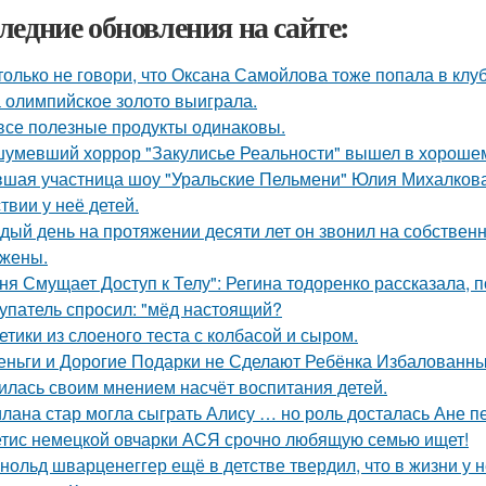
ледние обновления на сайте:
только не говори, что Оксана Самойлова тоже попала в клу
 олимпийское золото выиграла.
все полезные продукты одинаковы.
умевший хоррор "Закулисье Реальности" вышел в хорошем
шая участница шоу "Уральские Пельмени" Юлия Михалкова
твии у неё детей.
дый день на протяжении десяти лет он звонил на собственн
 жены.
ня Смущает Доступ к Телу": Регина тодоренко рассказала, п
упатель спросил: "мёд настоящий?
етики из слоеного теста с колбасой и сыром.
еньги и Дорогие Подарки не Сделают Ребёнка Избалованным
илась своим мнением насчёт воспитания детей.
лана стар могла сыграть Алису … но роль досталась Ане п
тис немецкой овчарки АСЯ срочно любящую семью ищет!
нольд шварценеггер ещё в детстве твердил, что в жизни у н