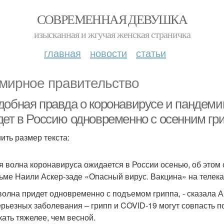
СОВРЕМЕННАЯ ДЕВУШКА
изысканная и жгучая женская страничка
главная
новости
статьи
мирное правительство
добная правда о коронавирусе и пандеми
дет в Россию одновременно с осенним гр
ить размер текста:
я волна коронавируса ожидается в России осенью, об это
ьме Наили Аскер-заде «Опасный вирус. Вакцина» на телека
 волна придет одновременно с подъемом гриппа, - сказала Ан
ерьезных заболевания – грипп и COVID-19 могут совпасть п
кать тяжелее, чем весной.