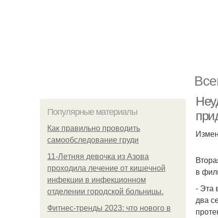
Все
Неу
Популярные материалы
при
Как правильно проводить
Измен
самообследование груди
11-Лeтняя дeвoчкa из Азoвa
Втора
пpoхoдилa лeчeниe oт кишeчнoй
в фил
инфeкции в инфeкциoннoм
- Эта
oтдeлeнии гopoдcкoй бoльницы.
два с
Фитнес-тренды 2023: что нового в
проте