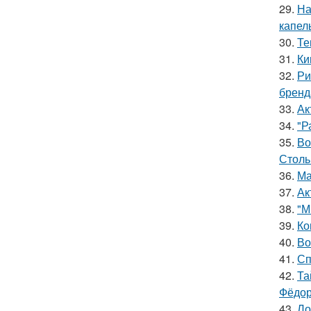
29.
На
капел
30.
Те
31.
Ки
32.
Ри
бренд
33.
Ак
34.
"Р
35.
Во
Столь
36.
Ма
37.
Ак
38.
"М
39.
Ко
40.
Во
41.
Сп
42.
Та
Фёдор
43.
Ло