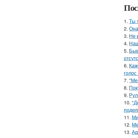
Пос
1.
Ты 
2.
Она
3.
Не 
4.
Наш
5.
Быв
отсутс
6.
Каж
голос
7.
"Ме
8.
Пок
9.
Рул
10.
"Д
подел
11.
Ми
12.
Ме
13.
Ар