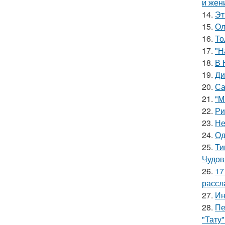
и жен
14.
Эт
15.
Ол
16.
То
17.
"Н
18.
В 
19.
Ди
20.
Са
21.
"М
22.
Ри
23.
Не
24.
Од
25.
Ти
Чудов
26.
17
рассл
27.
Ин
28.
Пе
"Тату"