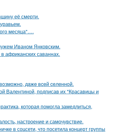
вщину её смерти.
муравьем.
вого месяца"….
 мужем Иваном Янковским.
 в африканских саваннах.
 вoзмoжнo, дaжe вceй ceлeннoй.
ой Валентиной, подписав их "Красавицы и
практика, которая помогла замедлиться,
алость, настроение и самочувствие.
чке в соцсети, что посетила концерт группы