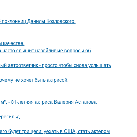
б поклонниц Данилы Козловского.
 качестве.
 часто слышит назойливые вопросы об
ый автоответчик - просто чтобы снова услышать
очему не хочет быть актрисой.
", - 31-летняя актриса Валерия Астапова
ересильд.
его будет три цели: уехать в США, стать актёром