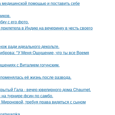
а медицинской помощью и поставить себе
ников.
ку с его фото.
прилетела в Индию на вечеринку в честь своего
нож ради идеального декольте.
Диброва: "У Меня Ощущение, что ты все Время
шениях с Виталием гогунским.
 поменялась её жизнь после развода.
акрытый Гала - вечер ювелирного дома Chaumet.
 на турнире фсин по самбо.
и Мироновой, требуя права видеться с сыном
Instasamka.