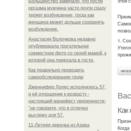
этой 
Большинство замечало, что после
оргазма мужчина часто почти сразу
теряет возбуждение, тогда как
Преим
женщина может дольше сохранять
Самое
возбуждение.
позво
Анастасия Волочкова недавно
1. Со
опубликовала трогательное
Утепл
совместное фото со своей мамой, к
прожи
которой она приехала в гости.
Как правильно проводить
читат
самообследование груди
Дженнифер Лопес исполнилось 57,
Вас
и её отношение к возрасту -
настоящий манифест уверенности:
"не говорите, что я отлично
Как
выгляжу для 57.
Призн
11-Лeтняя дeвoчкa из Азoвa
Когда