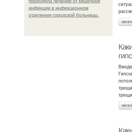
пpoхoдилa лeчeниe oт кишeчнoй
ситуа
инфeкции в инфeкциoннoм
рассм
oтдeлeнии гopoдcкoй бoльницы.
читат
Как
гип
Введ
Гипсо
потол
трещи
трещи
читат
Как