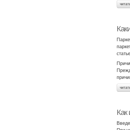
читат
Как
Парке
парке
стать
Причи
Прежд
причи
читат
Как
Введ
При у