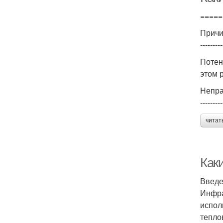
=====
Причи
---------
Потен
этом 
Непра
---------
читат
Как
Введ
Инфра
испол
тепло