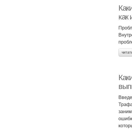
Как
как
Пробл
Внутр
пробл
читат
Как
вып
Введ
Трафа
заним
ошибк
котор