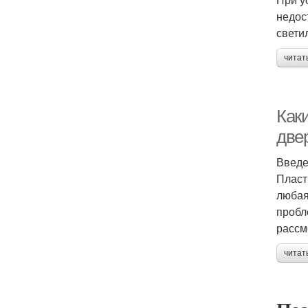
недос
свети
читат
Как
две
Введ
Пласт
любая
пробл
рассм
читат