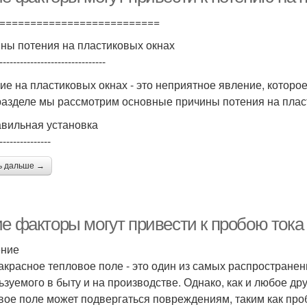
==========================
ны потения на пластиковых окнах
-------------------------------
ие на пластиковых окнах - это неприятное явление, котор
разделе мы рассмотрим основные причины потения на плас
вильная установка
---------------
ь дальше →
ие факторы могут привести к пробою ток
ение
красное тепловое поле - это один из самых распространен
ьзуемого в быту и на производстве. Однако, как и любое д
вое поле может подвергаться повреждениям, таким как проб