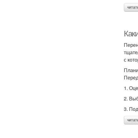
читат
Каки
Перен
тщате
с кот
Плани
Перед
1. Оц
2. Вы
3. По
читат