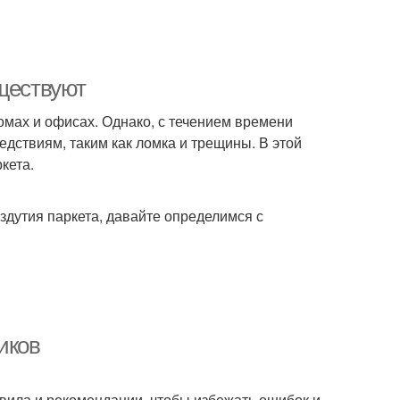
уществуют
омах и офисах. Однако, с течением времени
едствиям, таким как ломка и трещины. В этой
кета.
дутия паркета, давайте определимся с
иков
вила и рекомендации, чтобы избежать ошибок и