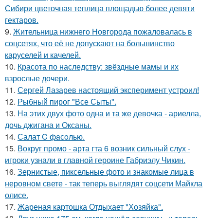
Сибири цветочная теплица площадью более девяти
гектаров.
9.
Жительница нижнего Новгорода пожаловалась в
соцсетях, что её не допускают на большинство
каруселей и качелей.
10.
Красота по наследству: звёздные мамы и их
взрослые дочери.
11.
Сергей Лазарев настоящий эксперимент устроил!
12.
Рыбный пирог "Все Сыты".
13.
На этих двух фото одна и та же девочка - ариелла,
дочь джигана и Оксаны.
14.
Салат C фaсoлью.
15.
Вокруг промо - арта гта 6 возник сильный слух -
игроки узнали в главной героине Габриэлу Чикин.
16.
Зернистые, пиксельные фото и знакомые лица в
неровном свете - так теперь выглядят соцсети Майкла
олисе.
17.
Жареная картошка Отдыхает "Хозяйка".