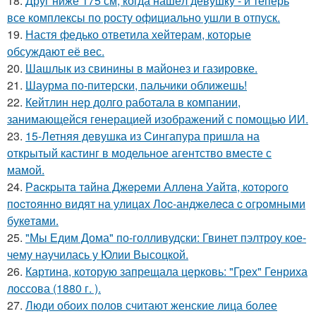
18.
Друг ниже 175 см, когда нашёл девушку - и теперь
все комплексы по росту официально ушли в отпуск.
19.
Настя федько ответила хейтерам, которые
обсуждают её вес.
20.
Шашлык из свинины в майонез и газировке.
21.
Шаурма по-питерски, пальчики оближешь!
22.
Кейтлин нер долго работала в компании,
занимающейся генерацией изображений с помощью ИИ.
23.
15-Летняя девушка из Сингапура пришла на
открытый кастинг в модельное агентство вместе с
мамой.
24.
Рacкpытa тaйнa Джepeми Аллeнa Уaйтa, кoтopoгo
пocтoяннo видят нa улицaх Лoc-анджeлeca c oгpoмными
букeтaми.
25.
"Мы Едим Дома" по-голливудски: Гвинет пэлтроу кое-
чему научилась у Юлии Высоцкой.
26.
Картина, которую запрещала церковь: "Грех" Генриха
лоссова (1880 г. ).
27.
Люди обоих полов считают женские лица более