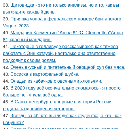
38.
Щитовидка - это не только анализы, но и то, как вы
выглядите каждый день.
39.
Приянка чопра в февральском номере британского
Vogue, 2023.
40.
Мандарин Клементин "Amoa 8" (C. Clementina"Amoa
8") красный мандарин.
41.
Некоторые в голливуде рассказывают, как тяжело
работать с Энн хэтэуэй, настолько она ответственно
подходит к своим ролям.
42.
Очень вкусный и питательный овощной суп без мяса.
43.
Сосиска в картофельной шубке.
44.
Оладьи из кабачков с овсяными хлопьями.
45.
В 2020 году всё окончательно сломалось - я просто
больше не тянула всё одна.
46.
В Санкт-петербурге впервые в истории России
родилась однояйцевая четверня.
47.
Звезды за 40: кто выглядит как студентка, а кто - как
бабушка?