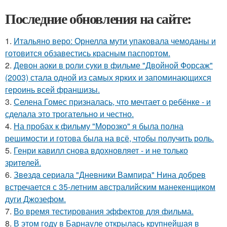
Последние обновления на сайте:
1.
Итальяно веро: Орнелла мути упаковала чемоданы и
готовится обзавестись красным паспортом.
2.
Девон аоки в роли суки в фильме "Двойной Форсаж"
(2003) стала одной из самых ярких и запоминающихся
героинь всей франшизы.
3.
Селена Гомес призналась, что мечтает о ребёнке - и
сделала это трогательно и честно.
4.
На пробах к фильму "Морозко" я была полна
решимости и готова была на всё, чтобы получить роль.
5.
Генри кавилл снова вдохновляет - и не только
зрителей.
6.
Звeздa сериала "Дневники Вампира" Нина добрев
встречается с 35-летним австралийским манекенщиком
дуги Джозефом.
7.
Во время тестирования эффектов для фильма.
8.
В этом году в Барнауле открылась крупнейшая в