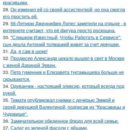
красивыми.
28.
Он изменил ей со своей ассистенткой, но она смогла
его простить ей.
29.
56-Летнюю Дженнифер Лопес заметили на отдыхе - в
интернете считают, что её фигура просто роскошна.
30.
"Слишком Известный, Чтобы Работать в Сервисе":
сын децла Антоний толмацкий живет за счет девушки.
31.
Да, я сам в шоке!
32.
Продюсер Александр цекало вышел в свет в Москве
с женой Дариной Эрвин.
33.
Петр гуменник и Елизавета туктамышева больше не
скрываются.
34.
Одуванчик - настоящий эликсир, который всегда под
рукой.
35.
Тимати опубликовал снимки с дочерью Эммой и
своей девушкой Валентиной, подписав их "Красавицы и
Чудовище".
36.
Замечательное обеденное блюдо для всей семьи.
37.
Салат из зеленой фасоли с яйцами.