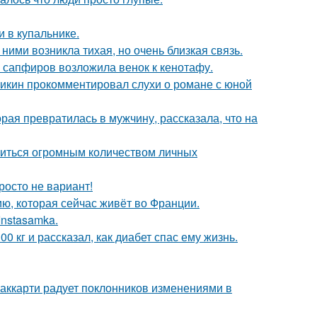
 в купальнике.
ними возникла тихая, но очень близкая связь.
з сапфиров возложила венок к кенотафу.
ликин прокомментировал слухи о романе с юной
ая превратилась в мужчину, рассказала, что на
литься огромным количеством личных
росто не вариант!
ю, которая сейчас живёт во Франции.
Instasamka.
 кг и рассказал, как диабет спас ему жизнь.
аккарти радует поклонников изменениями в