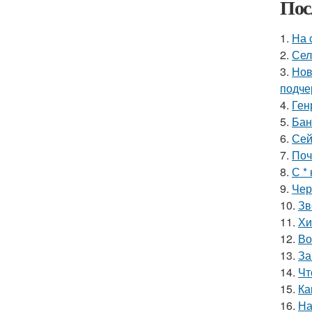
Пос
1.
На 
2.
Сел
3.
Нов
подче
4.
Ген
5.
Бан
6.
Сей
7.
Поч
8.
С *
9.
Чер
10.
Зв
11.
Хи
12.
Во
13.
За
14.
Чт
15.
Ка
16.
На