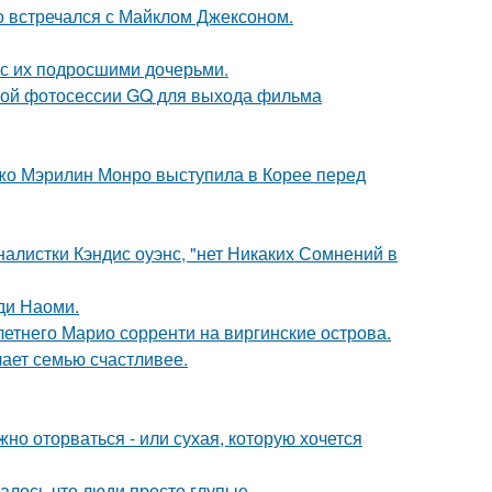
но встречался с Майклом Джексоном.
 с их подросшими дочерьми.
ьной фотосессии GQ для выхода фильма
жо Мэрилин Монро выступила в Корее перед
алистки Кэндис оуэнс, "нет Никаких Сомнений в
ди Наоми.
-летнего Марио сорренти на виргинские острова.
лает семью счастливее.
жно оторваться - или сухая, которую хочется
алось что люди просто глупые.