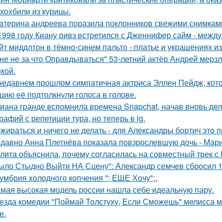
хохбили из курицы.
атерина андреева поразила поклонников свежими снимками
1998 году Киану ривз встретился с Дженнифер сайм - между 
йт миддлтон в тёмно-синем пальто - платье и украшениях и
не не за что Оправдываться" 53-летний актёр Андрей мерз
кой.
недавнем прошлом симпатичная актриса Эллен Пейдж, котор
цию её подтолкнули голоса в голове.
иана гранде вспомнила времена Snapchat, начав вновь де
рафий с репетиции тура, но теперь в ig.
жираться и ничего не делать - для Александры бортич это п
давно Анна Плетнёва показала повзрослевшую дочь - Мари
лита объяснила, почему согласилась на совместный трек с 
ыло Стыдно Выйти НА Сцену": Александр семчев сбросил 100
умбрия холодного копчения "; ЕЩЕ Хочу";.
мая высокая модель россии нашла себе идеальную пару.
езда комедии "Поймай Толстуху, Если Сможешь" мелисса м
е.