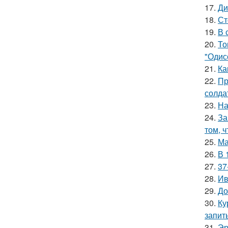
17.
Ди
18.
Ст
19.
В 
20.
То
"Одис
21.
Ка
22.
Пр
солда
23.
На
24.
За
том, 
25.
Ма
26.
В 
27.
37
28.
Ив
29.
До
30.
Ку
запит
31.
Эр