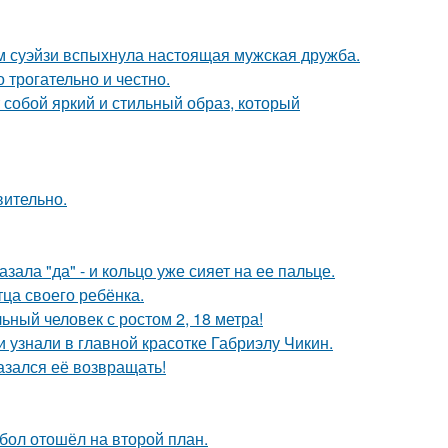
м суэйзи вспыхнула настоящая мужская дружба.
о трогательно и честно.
собой яркий и стильный образ, который
вительно.
ала "да" - и кольцо уже сияет на ее пальце.
ца своего ребёнка.
ный человек с ростом 2, 18 метра!
и узнали в главной красотке Габриэлу Чикин.
азался её возвращать!
бол отошёл на второй план.