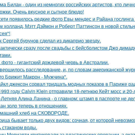
ма Билан - один из немногих российских артистов, кто лич
ожки. Очень вкусное и сытное блюдо!
сети появилось редкие фото Евы мендес и Райана гослинга
м холланд, Мэтт Дэймон и Роберт Паттинсон в новой стил
сея"!
к Сергей бурунов сделал из дикаприо звезду.
актически сразу после свадьбы с бейсболистом Джо димад
тами.
 фото - гигантский дождевой червь в Австралии.
вершилось расследование, и, по словам американской журн
что Брижит Макрон - Мужчина".
йкл джексон сорвал тридцать модных показов в Париже ра
1993 году Calvin Klein отправили 18-летнюю Кейт мосс и 20
-Летняя Алина Ланина - о главном: штамп в паспорте не де
ан золо теперь в отношениях.
машний хлеб на СКОВОРОДЕ.
рица бывает только двух видов: сочная, от которой невозмо
ь стаканом воды.
ин Мориарти критиковали за пластические операции, а оказ