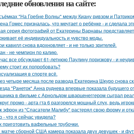
ледние обновления на сайте:
съёмках "На Гребне Волны" между Киану ривзом и Патрико
ена Гомес призналась, что мечтает о ребёнке - и сделала эт
ая серия фотографий от Екатерины Варнавы представляет 
ркивает её индивидуальность и чувство моды.
ри кавилл снова вдохновляет - и не только зрителей.
ан - не чемпион по калию.
час все обсуждают 61-летнюю Паулину поризкову - и неуди
ему стоит их попробовать?
 ксуализация в спорте всё.
ез четыре месяца после развода Екатерина Шкуро снова сказ
езда "Ранеток" Анна руднева впервые показала будущего от
щника в фильме с Арнольдом шварценеггером сыграл реаль
круг промо - арта гта 6 разгорелся мощный слух, ведь игрок
к эфрон из "Спасатели Малибу" растерял свою форму и отк
о - что я сейчас увидела?
к приготовить вафельные трубочки.
 матче сборной США камера показала двух девушек - и фут