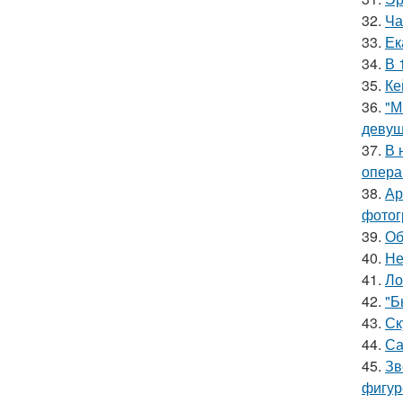
32.
Ча
33.
Ек
34.
В 
35.
Ке
36.
"М
девуш
37.
В 
опера
38.
Ар
фотог
39.
Об
40.
Не
41.
Ло
42.
"Б
43.
Ск
44.
Са
45.
Зв
фигур