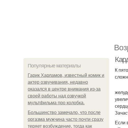
Воз
Кар
Популярные материалы
К пят
Гарик Харламов, известный комик и
сложн
актер озвучивания, недавно
оказался в центре внимания из-за
желуд
своей работы над озвучкой
увели
мультфильма про колобка.
сердц
Зачас
Большинство замечало, что после
оргазма мужчина часто почти сразу
Если 
теряет возбуждение, тогда как