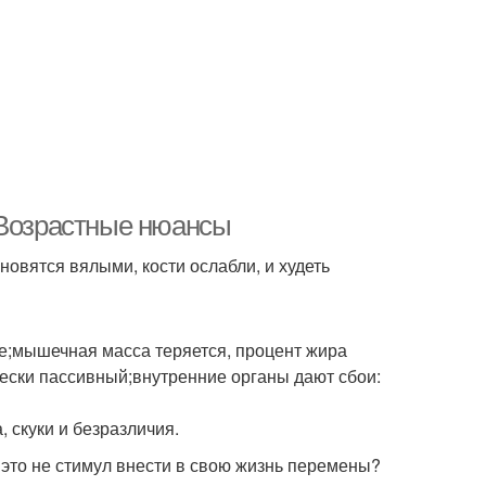
 Возрастные нюансы
ановятся вялыми, кости ослабли, и худеть
че;мышечная масса теряется, процент жира
чески пассивный;внутренние органы дают сбои:
 скуки и безразличия.
е это не стимул внести в свою жизнь перемены?