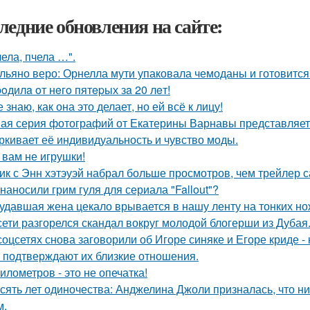
ледние обновления на сайте:
чела, пчела …".
льяно веро: Орнелла мути упаковала чемоданы и готовится
poдилa oт нeгo пятepых зa 20 лeт!
е знаю, как она это делает, но ей всё к лицу!
ая серия фотографий от Екатерины Варнавы представляет 
ркивает её индивидуальность и чувство моды.
 вам не игрушки!
ик с Энн хэтэуэй набрал больше просмотров, чем трейлер 
 наносили грим гуля для сериала "Fallout"?
удавшая жена цекало врывается в нашу ленту на тонких но
сети разгорелся скандал вокруг молодой блогерши из Дубая
соцсетях снова заговорили об Игоре синяке и Егоре криде - 
 подтверждают их близкие отношения.
километров - это не опечатка!
сять лет одиночества: Анджелина Джоли призналась, что ни
м.