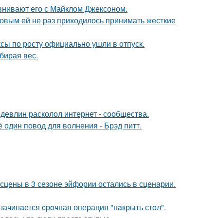
внивают его с Майклом Джексоном.
ковым ей не раз приходилось принимать жесткие
ксы по росту официально ушли в отпуск.
бирая вес.
девлин расколол интернет - сообщества.
один повод для волнения - Брэд питт.
сцены в 3 сезоне эйфории остались в сценарии.
начинaется cрoчная опеpация "нaкрыть стoл".