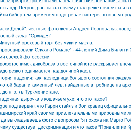
ин Мориарти критиковали за пластические операции, а оказ
ександр Петров, рассказал почему стал реже появляться в к
йли бибер тем временем подогревает интерес к новым про
аски Долой": честные фото жены Андрея Леонова как повод
оеный салат "Орхидея".
Минутный ореховый торт без муки и масла.
провоцировали Слухи о Романе" - 44-летний Дима Билан и 
ми свежей фотосессии.
рофотоснимок дикобpaза в восточной юте раскрывает впеч
адо резко поднимается над долиной касл.
тория падения: как наследница большого состояния оказала
лотой баран и каменный лев, найденные в гробнице на архео
. до н. э. ) в Туркменистане.
гадочная дырочка в кошачьем ухе: что это такое?
gue подтвердил, что Гарри стайлз и Зои кравиц официальн
адимирский край своими привлекательными природными л
гда выкладываешь фото с вопросом "я похожа на Марго Ро
чему существует дискриминация и что такое "Привилегии 