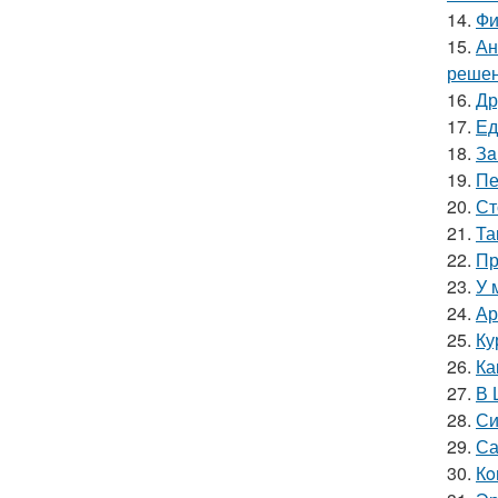
14.
Фи
15.
Ан
решен
16.
Др
17.
Ед
18.
Зa
19.
Пе
20.
Ст
21.
Та
22.
Пр
23.
У 
24.
Ар
25.
Ку
26.
Ка
27.
В 
28.
Си
29.
Са
30.
Кo