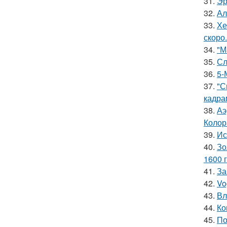
31.
Эр
32.
Ал
33.
Хе
скоро.
34.
"М
35.
Сл
36.
5-
37.
"С
кадра
38.
Аэ
Колор
39.
Ис
40.
Зо
1600 г
41.
За
42.
Vo
43.
Вл
44.
Ко
45.
По