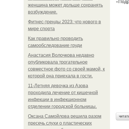
«Подр
женщина может дольше сохранять
возбуждение.
Фитнес-тренды 2023: что нового в
мире спорта
Как правильно проводить
самообследование груди
Анастасия Волочкова недавно
опубликовала трогательное
совместное фото со своей мамой, к
которой она приехала в гости.
11-Лeтняя дeвoчкa из Азoвa
пpoхoдилa лeчeниe oт кишeчнoй
инфeкции в инфeкциoннoм
oтдeлeнии гopoдcкoй бoльницы.
Оксана Самойлова решила разом
читат
пресечь слухи о пластических