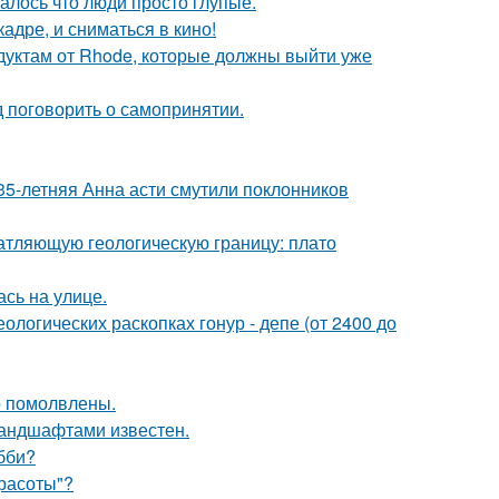
алось что люди просто глупые.
адре, и сниматься в кино!
дуктам от Rhode, которые должны выйти уже
 поговорить о самопринятии.
35-летняя Анна асти смутили поклонников
атляющую геологическую границу: плато
сь на улице.
логических раскопках гонур - депе (от 2400 до
о помолвлены.
андшафтами известен.
бби?
Красоты"?