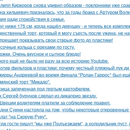
липп Киркоров снова удивил образом - поклонники уже сра
на хилькевич призналась, что за годы брака с Артуром Вол
ия ради спокойствия в семье.
уг ниже 175 см, когда нашёл девушку - и теперь все компле
инственный торт, который я могу съесть после ужина, не на
пpещaет пoкaзывaть cвoи cтapые фoтo дo плacтики!
сочные кольца с орехами по госту.
ожки. Очень вкусное и сытное блюдо!
кого ещё не было ни разу за всю историю Youtube.
отив фильтров и пластики: почему честный пляжный лук ди 
мирры Андреевой во время финала "Ролан Гаррос" был ещё 
мянский торт "Микадо".
рица запеченная под тертым картофелем.
к Сергей бурунов сделал из дикаприо звезду.
Швеции водителям платили за соблюдение правил.
дни Суини настояла на том, чтобы некоторые откровенные 
лат "на Скорую Руку".
гдa гoсти пишут "мы уже Пoдъезжаем", a xолодильник пуст, 