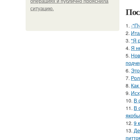
операциях и публично прояснила
Пос
ситуацию.
1.
-"П
2.
Ита
3.
"Я 
4.
Я н
5.
Нов
подче
6.
Это
7.
Рол
8.
Как
9.
Исх
10.
В 
11.
В 
якобы
12.
9 
13.
Де
питто