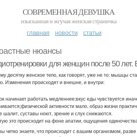
СОВРЕМЕННАЯ ДЕВУШКА
изысканная и жгучая женская страничка
главная
новости
статьи
растные нюансы
диотренировки для женщин после 50 лет.
ому десятку женское тело, как говорят, уже не то: мышцы ст
о. Изменения происходят и внешне, и внутри:
ок начинает работать медленнее;вкус еды чувствуется ина
чивается;физической активности мало, образ жизни практи
е шалит, суставы ноют, зрение и слух снижаются.
тую это происходит на фоне апатии, ощущения одиночества,
вы четко знаете, что происходит с вашим организмом, разв