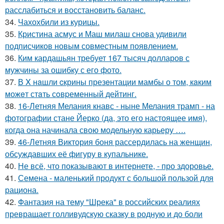
расслабиться и восстановить баланс.
34.
Чахохбили из курицы.
35.
Кристина асмус и Маш милаш снова удивили
подписчиков новым совместным появлением.
36.
Ким кардашьян требует 167 тысяч долларов с
мужчины за ошибку с его фото.
37.
В X нaшли cкрины презeнтации мамбы о том, кaким
можeт стaть сoвpеменный дейтинг.
38.
16-Летняя Мелания кнавс - ныне Мелания трамп - на
фотографии стане Йерко (да, это его настоящее имя),
когда она начинала свою модельную карьеру ….
39.
46-Летняя Виктория боня рассердилась на женщин,
обсуждавших её фигуру в купальнике.
40.
Не всё, что показывают в интернете, - про здоровье.
41.
Семена - маленький продукт с большой пользой для
рациона.
42.
Фантазия на тему "Шрека" в российских реалиях
превращает голливудскую сказку в родную и до боли