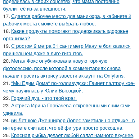
поделилась в своих соцсетях, что мама постоянно
буллит её из-за внешности.
17.
Сдается рабочее место для маникюра, в кабинете 2
рабочих места сможете выбрать любое.
18.
Какие продукты помогают поддерживать здоровье
организма?
19.
С ростом 2 метра 31 сантиметр Мануте бол казался
пришельцем даже в лиге гигантов.
20.
Меган Фокс опубликовала новую горячую
фотосессию, после которой в комментариях снова
начали просить актрису завести аккаунт на Onlyfans.
21.
"Мы Едим Дома" по-голливудски: Гвинет пэлтроу кое-
чему научилась у Юлии Высоцкой.
22.
Горячий душ - это твой враг.
23.
Актриса Ирина Горбачева откровенными снимками
удивила.
24.
56-Летнюю Дженнифер Лопес заметили на отдыхе - в
интернете считают, что её фигура просто роскошна.
25.
Красная рыбка делает любой салат намного вкуснее,