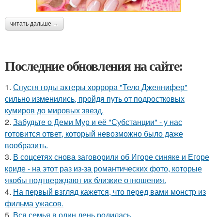
читать дальше →
Последние обновления на сайте:
1.
Спустя годы актеры хоррора "Тело Дженнифер"
сильно изменились, пройдя путь от подростковых
кумиров до мировых звезд.
2.
Забудьте о Деми Мур и её "Субстанции" - у нас
готовится ответ, который невозможно было даже
вообразить.
3.
В соцсетях снова заговорили об Игоре синяке и Егоре
криде - на этот раз из-за романтических фото, которые
якобы подтверждают их близкие отношения.
4.
На первый взгляд кажется, что перед вами монстр из
фильма ужасов.
5.
Вся семья в один день родилась.