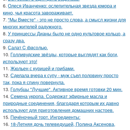
6.
Олеся Иванченко: ослепительная звезда юмора и
кино, чья красота завораживает.
7.
"Мы Вместе" - это не просто слова, а смысл жизни для
многих жителей радужного.
8.
У принцессы Дианы было не одно культовое кольцо, а
сразу два.
9.
Салат C фaсoлью.
10.
Голливудские звёзды, которые выглядят как боги,
используют это!
11.
Жюльен с курицей и грибами.
12.
Сделала вчера к супу - муж съел половину просто
так, пока я спину повернула.
13.
Голубцы "Лучшие". Активное время готовки 20 мин.
14.
Семена укропа. Содержат эфирные масла и
природные соединения, благодаря которым их давно
используют для приготовления домашних настоев.
15.
Печёночный торт. Ингредиенты:
16.
18-Летняя дочь телеведущей, Полина Аксенова,