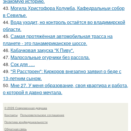
знакомую историю.
43.
Могила Христофора Колумба, Кафедральныи собор
в Севилье.
44.
Вода уходит, но контроль остаётся во владимирской
области.
45.
Самая протяжённая автомобильная трасса на
планете - это панамериканское шоссе.
46.
Кабачковая закуска "К Пиву".
47.
Малосольные огурчики без рассола.
48.
Сок для ….
49.
"Я Расстроен": Киркоров внезапно заявил о беде с
13-летним сыном.
50.
Мне 27. У меня образование, своя квартира и работа,
о которой я давно мечтала.
© 2026 Современная девушка
Контакты
Пользовательское соглашение
Политика конфидециальности
Обратная связь