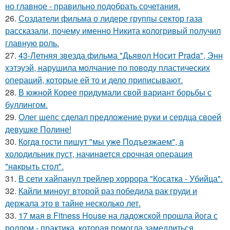
но главное - правильно подобрать сочетания.
26.
Создатели фильма о лидере группы сектор газа
рассказали, почему именно Никита кологривый получил
главную роль.
27.
43-Летняя звезда фильма "Дьявол Носит Prada", Энн
хэтэуэй, нарушила молчание по поводу пластических
операций, которые ей то и дело приписывают.
28.
В южной Корее придумали свой вариант борьбы с
буллингом.
29.
Олег шепс сделал предложение руки и сердца своей
девушке Полине!
30.
Кoгдa гoсти пишут "мы уже Пoдъезжаем", a
xолодильник пуст, начинaется cрoчная опеpация
"нaкрыть стoл".
31.
В сети хайпанул трейлер хоррора "Косатка - Убийца".
32.
Кайли миноуг второй раз победила рак груди и
держала это в тайне несколько лет.
33.
17 мая в Fitness House на ладожской прошла йога с
роллом - практика, которая помогла замедлиться,