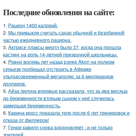
Последние обновления на сайте:
1.
Рацион 1400 калорий.
2.
Мы привыкли считать сахар обычной и безобидной
частью ежедневного рациона.
3.
Актрисе плаксы мертл было 37, когда она прошла
кастинг на роль 14-летней призрачной школьницы.
4.
Ровно восемь лет назад рэпер Akon на полном
серьезе пообещал отстроить в Африке
ультрасовременный мегаполис за 6 миллиардов
долларов.
5.
Айза лилуна впервые рассказала, что за два месяца
до беременности вторым сыном у неё случилась
замершая беременность.
6.
Карина кросс показала тело после 6 лет тренировок и
отказа от филлеров!
7.
Генри кавилл снова вдохновляет - и не только
зрителей.