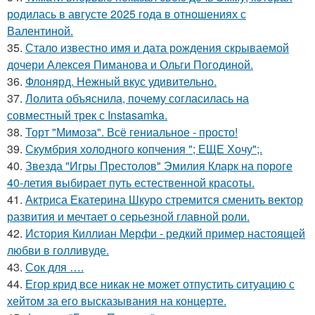
родилась в августе 2025 года в отношениях с
Валентиной.
35.
Стало известно имя и дата рождения скрываемой
дочери Алексея Пиманова и Ольги Погодиной.
36.
Флонярд. Нежный вкус удивительно.
37.
Лолита объяснила, почему согласилась на
совместный трек с Instasamka.
38.
Торт "Мимоза". Всё гениальное - просто!
39.
Скумбрия холодного копчения "; ЕЩЕ Хочу";.
40.
Звезда "Игры Престолов" Эмилия Кларк на пороге
40-летия выбирает путь естественной красоты.
41.
Актриса Екатерина Шкуро стремится сменить вектор
развития и мечтает о серьезной главной роли.
42.
История Киллиан Мерфи - редкий пример настоящей
любви в голливуде.
43.
Сок для ….
44.
Егор крид все никак не может отпустить ситуацию с
хейтом за его высказывания на концерте.