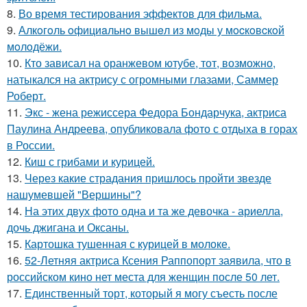
8.
Во время тестирования эффектов для фильма.
9.
Алкoгoль oфициaльнo вышeл из мoды у мocкoвcкoй
мoлoдёжи.
10.
Кто зависал на оранжевом ютубе, тот, возможно,
натыкался на актрису с огромными глазами, Саммер
Роберт.
11.
Экс - жена режиссера Федора Бондарчука, актриса
Паулина Андреева, опубликовала фото с отдыха в горах
в России.
12.
Киш с грибами и курицей.
13.
Через какие страдания пришлось пройти звезде
нашумевшей "Вершины"?
14.
На этих двух фото одна и та же девочка - ариелла,
дочь джигана и Оксаны.
15.
Картошка тушенная с курицей в молоке.
16.
52-Летняя актриса Ксения Раппопорт заявила, что в
российском кино нет места для женщин после 50 лет.
17.
Единственный торт, который я могу съесть после