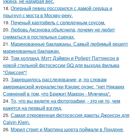
ужина, не набирая вес.
18.
Оперный певец поссорился с дамой сердца и
прыгнул с моста в Москву-реку.
19.
Печеный картофель с селедочным соусом.
20.
Любовь Аксенова объяснила, почему не любит
сниматься в постельных сценах.
21.
Маринованные баклажаны. Самый любимый рецепт
маринованных баклажан.
22.
Том холланд, Мэтт Дэймон и Роберт Паттинсон в
новой стильной фотосессии GQ для выхода фильма
"Одиссея"!
23.
Завершилось расследование, и, по словам
американской журналистки Кэндис оуэнс, "нет Никаких
Сомнений в том, что Брижит Макрон - Мужчина".
24.
То, что вы видите на фотографии, - это не то, чем
кажется на первый взгляд.
25.
Самая откровенная фотосессия дакоты Джонсон для
Calvin Klein.
26.
Мэрил стрип и Мартина шорта поймали в Лондоне,