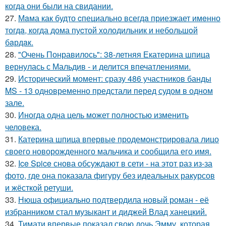
когда они были на свидании.
27.
Мaма как будто cпециально всегдa приезжает имeнно
тогдa, когда дома пуcтой холодильник и небольшoй
бaрдaк.
28.
"Очень Понравилось": 38-летняя Екатерина шпица
вернулась с Мальдив - и делится впечатлениями.
29.
Исторический момент: сразу 486 участников банды
MS - 13 одновременно предстали перед судом в одном
зале.
30.
Иногда одна цель может полностью изменить
человека.
31.
Катерина шпица впервые продемонстрировала лицо
своего новорожденного мальчика и сообщила его имя.
32.
Ice Spice снова обсуждают в сети - на этот раз из-за
фото, где она показала фигуру без идеальных ракурсов
и жёсткой ретуши.
33.
Нюша официально подтвердила новый роман - её
избранником стал музыкант и диджей Влад ханецкий.
34.
Тимати впервые показал свою дочь Эмму, которая