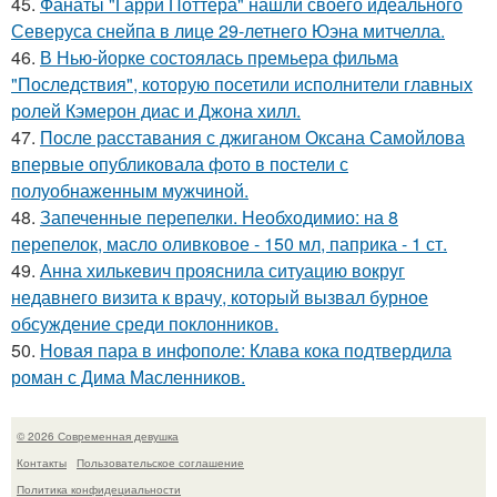
45.
Фанаты "Гарри Поттера" нашли своего идеального
Северуса снейпа в лице 29-летнего Юэна митчелла.
46.
В Нью-йорке состоялась премьера фильма
"Последствия", которую посетили исполнители главных
ролей Кэмерон диас и Джона хилл.
47.
После расставания с джиганом Оксана Самойлова
впервые опубликовала фото в постели с
полуобнаженным мужчиной.
48.
Запеченные перепелки. Необходимио: на 8
перепелок, масло оливковое - 150 мл, паприка - 1 ст.
49.
Анна хилькевич прояснила ситуацию вокруг
недавнего визита к врачу, который вызвал бурное
обсуждение среди поклонников.
50.
Новая пара в инфополе: Клава кока подтвердила
роман с Дима Масленников.
© 2026 Современная девушка
Контакты
Пользовательское соглашение
Политика конфидециальности